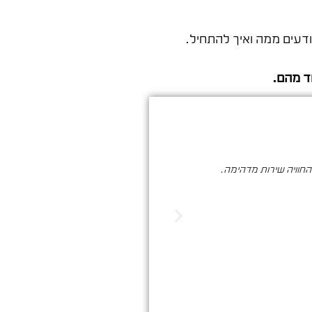
דעים ממה ואיך להתחיל.
ד מהם.
והחוויה שירות מדהימה.
סער ברעם הינו בעל מקצוע איכותי , א
הדיגיטלי. שיווק שמביא ת