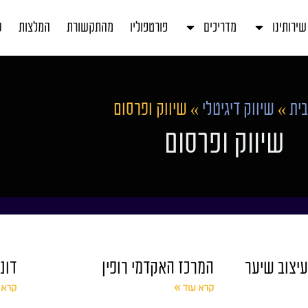
שירותינו
מדריכים
פורטפוליו
מהתקשורת
המלצות
ע
ית
»
שיווק דיגיטלי
»
שיווק ופרסום
שיווק ופרסום
עיצוב שיער
המרכז האקדמי רופין
דונ
קרא עוד »
קרא 