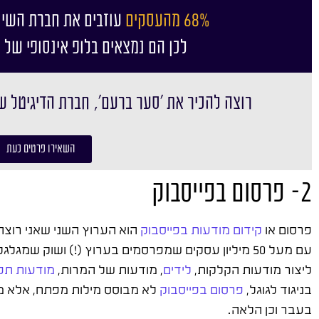
68% מהעסקים
עוזבים את חברת השיו
לכן הם נמצאים בלופ אינסופי של 
רוצה להכיר את ׳סער ברעם׳, חברת הדיגיטל ש
השאירו פרטים כעת
2- פרסום בפייסבוק
פרסום או
קידום מודעות בפייסבוק
הוא הערוץ השני שאני רוצה 
עם מעל 50 מיליון עסקים שמפרסמים בערוץ (!) ושוק 
ליצור מודעות הקלקות,
לידים
, מודעות של המרות,
מודעות תפ
בניגוד לגוגל,
פרסום בפייסבוק
לא מבוסס מילות מפתח, אלא מבו
בעבר וכן הלאה.