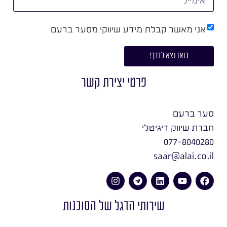
אני מאשר קבלת מידע שיווקי מסער ברעם
בואו נצא לדרך!
פרטי יצירת קשר
סער ברעם
חברת שיווק דיגיטלי
077-8040280
saar@alai.co.il
שירותי הדגל של הסוכנות