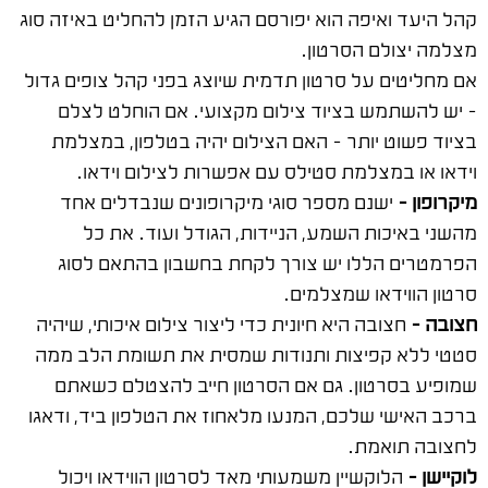
קהל היעד ואיפה הוא יפורסם הגיע הזמן להחליט באיזה סוג
מצלמה יצולם הסרטון.
אם מחליטים על סרטון תדמית שיוצג בפני קהל צופים גדול
– יש להשתמש בציוד צילום מקצועי. אם הוחלט לצלם
בציוד פשוט יותר – האם הצילום יהיה בטלפון, במצלמת
וידאו או במצלמת סטילס עם אפשרות לצילום וידאו.
מיקרופון –
ישנם מספר סוגי מיקרופונים שנבדלים אחד
מהשני באיכות השמע, הניידות, הגודל ועוד. את כל
הפרמטרים הללו יש צורך לקחת בחשבון בהתאם לסוג
סרטון הווידאו שמצלמים.
חצובה –
חצובה היא חיונית כדי ליצור צילום איכותי, שיהיה
סטטי ללא קפיצות ותנודות שמסית את תשומת הלב ממה
שמופיע בסרטון. גם אם הסרטון חייב להצטלם כשאתם
ברכב האישי שלכם, המנעו מלאחוז את הטלפון ביד, ודאגו
לחצובה תואמת.
לוקיישן –
הלוקשיין משמעותי מאד לסרטון הווידאו ויכול