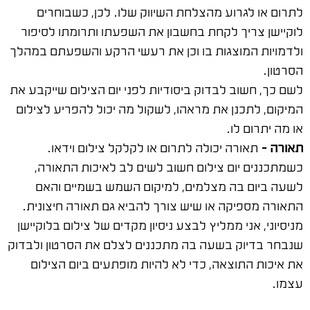
לתרום או לגרוע מהצלחת השיווק שלו. לכן, כשבוחרים
לוקיישן צריך לקחת בחשבון את השפעתו ותרומתו לסיפור
ולדמויות המוצגות בו וכן את רעשי הרקע והשפעתם במהלך
הסרטון.
לשם כך, חשוב לבדוק ביסודיות לפני יום הצילום שייקבע את
המיקום, לתכנן את מראהו, לשקול מה יכול להפריע לצילום
או מה יתרום לו.
תאורה –
תאורה יכולה לתרום או לקלקל צילום וידאו.
כשמתכננים יום צילום חשוב לשים לב לאיכות התאורה,
לשעה ביום בה מצלמים, למיקום השמש בשמיים והאם
התאורה מספיקה או שיש צורך להביא גם תאורה חיצונית.
מניסיוני, אני ממליץ לבצע ניסיון מקדים של צילום בלוקיישן
שנבחר בדיוק בשעה בה מתכננים לצלם את הסרטון ולבדוק
את איכות התוצאה, כדי לא להיות מופתעים ביום הצילום
עצמו.