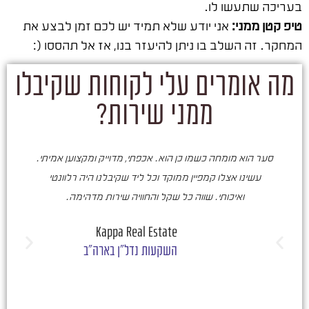
בעריכה שתעשו לו.
טיפ קטן ממני:
אני יודע שלא תמיד יש לכם זמן לבצע את
המחקר. זה השלב בו ניתן להיעזר בנו, אז אל תהססו (:
מה אומרים עלי לקוחות שקיבלו
ממני שירות?
סער הוא מומחה כשמו כן הוא. אכפתי, מדוייק ומקצוען אמיתי.
סע
עשינו אצלו קמפיין ממוקד וכל ליד שקיבלנו היה רלוונטי
ואיכותי. שווה כל שקל והחוויה שירות מדהימה.
ו
ש
Kappa Real Estate
השקעות נדל"ן בארה"ב