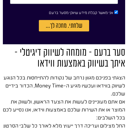
אני מאשר קבלת מידע שיווקי מסער ברעם
שלחתי. מחכה לך...
סער ברעם – מומחה לשיווק דיגיטלי –
איתך בשיווק באמצעות ווידאו
הצגתי בפניכם מגוון נרחב של נקודות להתייחסות בכל הנוגע
לשיווק בווידאו ועכשיו מגיע ה-Money Time, הכדור בידיים
שלכם.
אם אתם מעוניינים לעשות את הצעד הראשון, ולשווק את
המוצר או את השירות שלכם באמצעות ווידאו, אנו נסייע לכם
בכל השלבים:
החל מצילום ועריכה דרך ייעוץ מלא לאורך כל שלבי הסרטון