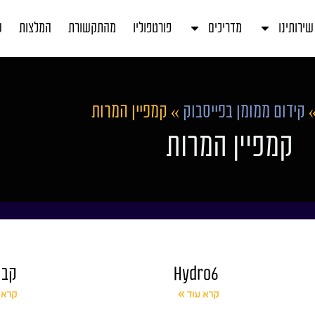
שירותינו
מדריכים
פורטפוליו
מהתקשורת
המלצות
ע
קידום ממומן בפייסבוק
»
קמפיין המרות
קמפיין המרות
Hydro6
קבו
קרא עוד »
קרא 