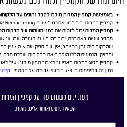
היתרונות של הקמפיין ולמה לכם לעשות א
באמצעות קמפיין המרות תוכלו לקבל נתונים על הלקוחו
קמפיין המרות יכול לכוון אתכם לעשות Remarketing או לטרגט מחדש את המודעות עבור האנשים שניגשו לחלק זה בעמוד שלכם.
קמפיין המרות יכול לזהות את זמני השהות של הלקוח 
מספר שניות באתרכם, יכול להיות שזו פעולה שלו שנעשת
שהלקוח היה זמן רב יותר, אין שום ספק שהוא מעוניין
ומדויק. הנתונים הללו הופכים את הלקוחות שלכם מרלוונ
קמפיין מסוג המרות מאפשר לצבור המון מידע ויעיל לאו
נתון זה במינימום ב: 3-4 חודשי עבודה על הקמפיין
קידום
מעוניינים לשמוע עוד על קמפיין המרות
השאירו פרטים ואחזור אליכם בהקדם