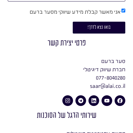
אני מאשר קבלת מידע שיווקי מסער ברעם
בואו נצא לדרך!
פרטי יצירת קשר
סער ברעם
חברת שיווק דיגיטלי
077-8040280
saar@alai.co.il
שירותי הדגל של הסוכנות