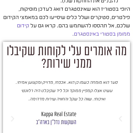
להבליט את החוזקות שלו).
היופי בסטוריז הוא שאינסטגרם דואג לעדכן מוסיקות,
פילטרים, סטיקרים ושלל כלים שיסייעו לכם במאמצי הקידום
שלכם, אל תהססו להשתמש בהם. קראו גם על
קידום
ממומן בסטורי באינסטגרם.
מה אומרים עלי לקוחות שקיבלו
ממני שירות?
סער הוא מומחה כשמו כן הוא. אכפתי, מדוייק ומקצוען אמיתי.
סע
עשינו אצלו קמפיין ממוקד וכל ליד שקיבלנו היה רלוונטי
ואיכותי. שווה כל שקל והחוויה שירות מדהימה.
ו
ש
Kappa Real Estate
השקעות נדל"ן בארה"ב