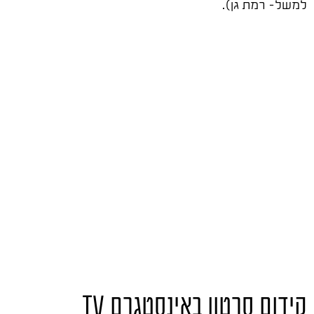
למשל- רמת גן).
קידום סרטון באינסטגרם TV