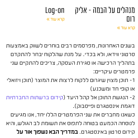
מנהלים על הבמה – אליק
Log-on
רום
קרא עוד »
קרא עוד »
בשנים האחרונות, מפרסמים רבים בוחרים לשווק באמצעות
סרטוני ווידאו, ולא בכדי. על מנת שהלקוח יבחר להתקדם
בתהליך הרכישה או סגירת העסקה, צריכים להתקיים שני
פרמטרים עיקריים:
1- תוכן מצוין שיגרום ללקוח לרצות את המוצר (תוכן ויזואלי
או קופי חד ומשכנע)
2- הנגשת התוכן אל קהל היעד (
קידום ברשתות החברתיות
דוגמת אינסטגרם ופייסבוק).
כשאנו מחברים את שני הפרמטרים הללו יחד, אנו מגיעים
לנוסחה הכמעט בטוחה לתפוס את תשומת לב הגולש, והיא
קידום סרטון באינסטגרם.
במדריך הבא נשפוך אור על