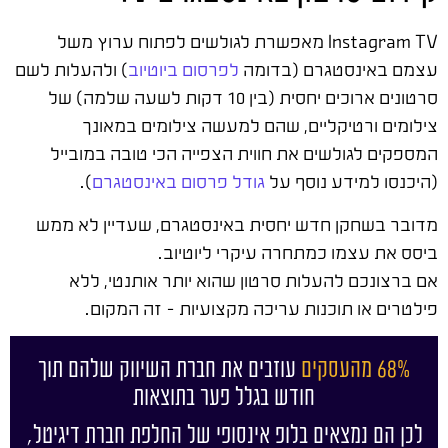
Instagram TV מאפשרת לגולשים לפתוח ערוץ משל
עצמם באינסטגרם (בדומה
לפרסום ביוטיוב
) ולהעלות לשם
סרטונים ארוכים יחסית (בין 10 דקות לשעה שלמה) של
צילומים ורטיקליים, שהם למעשה צילומים במאונך
המספקים לגולשים את חווית הצפייה הכי טובה במובייל
(היכנסו למידע נוסף על
גודל פרסום באינסטגרם
).
מדובר בשחקן חדש יחסית באינסטגרם, שעדיין לא ממש
ביסס את עצמו כמתחרה עיקרי ליוטיוב.
אם ברצונכם להעלות סרטון שהוא יותר אותנטי, ללא
פילטרים או תוכנות עריכה מקצועיות – זה המקום.
68% מהעסקים
עוזבים את חברת השיווק שלהם תוך
חודש בגלל פער בתוצאות
לכן הם נמצאים בלופ אינסופי של החלפת חברת דיגיטל,