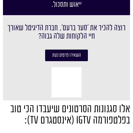
ייאוש ותסכול.
רוצה להכיר את ׳סער ברעם׳, חברת הדיגיטל שאורך
חיי הלקוחות שלה גבוה?
השאירו פרטים כעת
אלו סגנונות הסרטונים שיעבדו הכי טוב
בפלטפורמה IGTV (אינסטגרם TV):