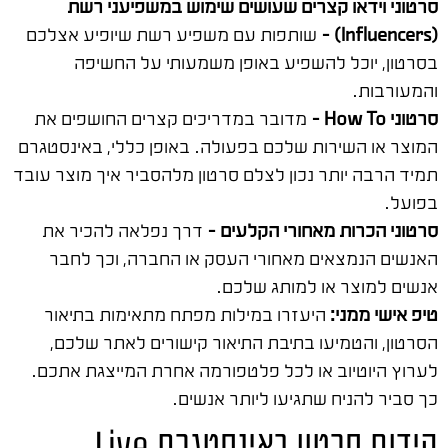
סרטוני וידאו קצרים שעושים שימוש במשפיעני רשת
(Influencers) –
שותפות עם משפיע רשת שיופיע אצלכם
בסרטון, יוכל להשפיע באופן משמעותי על החשיפה
והמעורבות.
סרטוני How To –
מדובר במדריכים קצרים החושפים את
המוצר או השירות שלכם בפעולה. באופן כללי, באינסטגרם
תמיד הרבה יותר נכון לצלם סרטון מלהסביר איך מוצר עובד
בפועל.
סרטוני הכרות מאחורי הקלעים –
דרך נפלאה להכיר את
האנשים הנמצאים מאחורי העסק או החברה, וכך לחבר
אנשים למוצר או למותג שלכם.
טיפ אישי ממני:
היעזרו במילות מפתח מתאימות בתיאור
הסרטון, והטמיעו בתיבת התיאור קישורים לאתר שלכם,
לערוץ היוטיוב או לכל פלטפורמה אחרת המייצגת אתכם.
כך סביר להניח שתגיעו ליותר אנשים.
קידום סרטון באינסטגרם Live