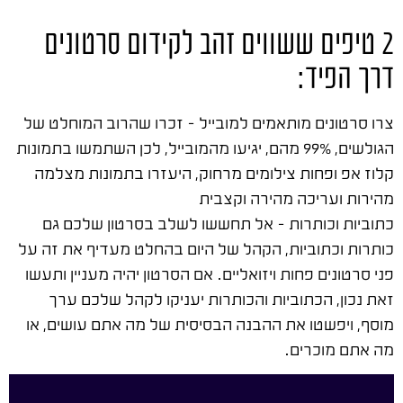
2 טיפים ששווים זהב לקידום סרטונים
דרך הפיד:
צרו סרטונים מותאמים למובייל – זכרו שהרוב המוחלט של
הגולשים, 99% מהם, יגיעו מהמובייל, לכן השתמשו בתמונות
קלוז אפ ופחות צילומים מרחוק, היעזרו בתמונות מצלמה
מהירות ועריכה מהירה וקצבית
כתוביות וכותרות – אל תחששו לשלב בסרטון שלכם גם
כותרות וכתוביות, הקהל של היום בהחלט מעדיף את זה על
פני סרטונים פחות ויזואליים. אם הסרטון יהיה מעניין ותעשו
זאת נכון, הכתוביות והכותרות יעניקו לקהל שלכם ערך
מוסף, ויפשטו את ההבנה הבסיסית של מה אתם עושים, או
מה אתם מוכרים.