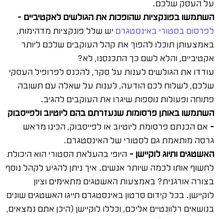
על העסק שלכם.
השתמשו בפונקציות שהופכות את הגולשים לאקטיביים –
לפרסום בסטורי באינסטגרם
יש שלל פונקציות מדהימות,
באמצעותן תוכלו להפוך את קהל העוקבים שלכם ליותר
אקטיביים, והלא לשם כך התכנסנו, לא?
עודדו את הגולשים לענות על סקר, להכנס לפרופיל העסקי
שלכם, לשלוח לכם הודעה, לענות על שאלה עם תשובה
פתוחה ופעולות נוספות שיגרו את העוקבים להגיב.
השתמשו באותן פרסומות שנעזרתם בהם ליוטיוב ולפייסבוק
–
אם הכנתם פרסומת ליוטיוב או לפייסבוק, הכינו מראש
גרסה מותאמת גם לסטורי של האינסטגרם.
האשטגים ותיוג לוקיישן –
היופי בהעלאת הסטורי הוא היכולת
לחשוף אותו לכמה שיותר אנשים. איך ניתן להגיע לקהל נוסף
בצורה אורגנית? באמצעות האשטגים מתאימים וציון
לוקיישן. בכל קידום סרטון באינסטגרם תייגו האשטגים שונים
בנושאים רלוונטיים אליכם, וכללו לוקיישן (היכן אתם נמצאים,