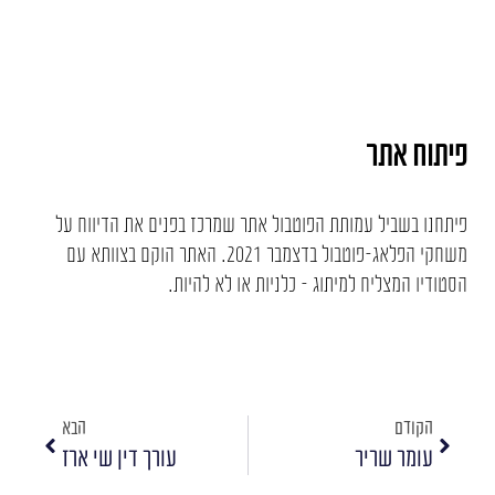
פיתוח אתר
פיתחנו בשביל עמותת הפוטבול אתר שמרכז בפנים את הדיווח על
משחקי הפלאג-פוטבול בדצמבר 2021. האתר הוקם בצוותא עם
הסטודיו המצליח למיתוג - כלניות או לא להיות.
הקודם
הבא
עומר שריר
עורך דין שי ארז