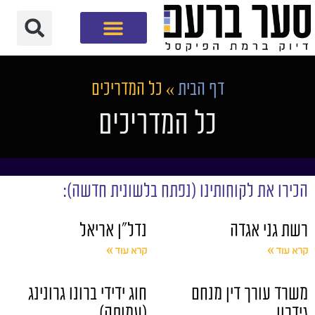
חברת שיווק דיגיטלי
דף הבית
»
כל המדריכים
כל המדריכים
הכירו את לקוחותינו (נפתח בלשונית חדשה):
רשת גני אגדה
נדל"ן אריאל
קרא עוד »
קרא עוד »
משרד עורך דין מנחם
חוג ידידי ברונו גרונינג
גידרון
(עמותה)