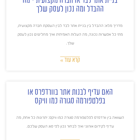
בניית אתר לבד או חברה מקצועית – מה
ההבדל ומה נכון לעסק שלך
מדריך מלא: ההבדל בין בניית אתר לבד לבין העסקת חברה מקצועית,
מתי כל אפשרות נכונה, מה העלות האמיתית ואיך מחליטים נכון לעסק
שלך.
קרא עוד »
האם עדיף לבנות אתר בוורדפרס או
בפלטפורמה סגורה כמו וויקס
השוואה בין וורדפרס לפלטפורמה סגורה כמו וויקס: יתרונות כל אחת, מה
עדיף לקידום אורגני ואיך לבחור נכון לפי סוג העסק שלכם.