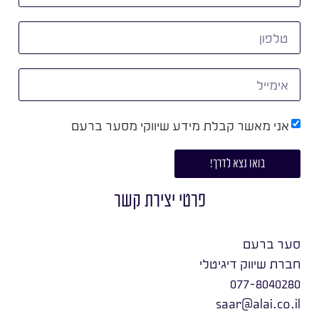
אני מאשר קבלת מידע שיווקי מסער ברעם
בואו נצא לדרך!
פרטי יצירת קשר
סער ברעם
חברת שיווק דיגיטלי
077-8040280
saar@alai.co.il