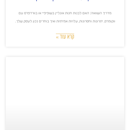
מדריך השוואה: האם לבנות חנות אונליין בשופיפיי או בוורדפרס עם
ווקומרס, יתרונות וחסרונות, עלויות אמיתיות ואיך בוחרים נכון לעסק שלך.
קרא עוד »