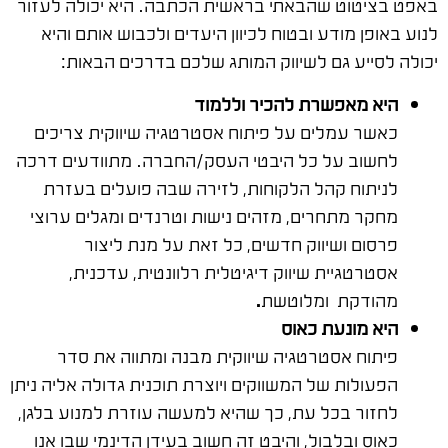
באפט בציטוט שהבאתי בראשית הכתבה. היא יכולה לעזור
לנוע באופן מודע ובטוח לכיוון היעדים ולכבוש אותם והיא
יכולה לסייע גם לשיווק המותג שלכם בדרכים הבאות:
היא מאפשרת להכיר וללמוד
כאשר עמלים על פיתוח
אסטרטגיה שיווקית
צריכים
לחשוב על כל היבטי העסק/החברה. מתוודעים דרכה
לניתוח קהל הלקוחות, לזירה שבה פועלים בעזרת
מחקר מתחרים, מזהים נישות וטרנדים ומגלים ערוצי
פרסום ושיווק חדשים, כל זאת על מנת ליצור
אסטרטגיית שיווק דיגיטלית רלוונטית, עדכנית,
מהודקת ומלוטשת
.
היא מונעת כאוס
פיתוח
אסטרטגיה שיווקית מבנה ומתווה את סדר
הפעולות של המשווקים ויוצרת תוכנית גדולה אליה ניתן
לחזור בכל עת, כך שהיא למעשה עוזרת למנוע בלגן,
כאוס ובלבול, והיבט זה חשוב בעידן הדינמי שבו אנו