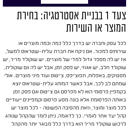
צעד 1 בבניית אסטרטגיה: בחירת
המוצר או השירות
לכל עסק וחברה יש בדרך כלל כמה וכמה מוצרים או
שירותים למכור. אם ניקח את חברת עלית-שטראוס למשל,
אז יש לה מספר גדול למדי של מוצרים. יש שוקולד מריר, יש
שוקולד חלב, יש אגוזי, יש פסק זמן, אבל יש לה גם שוקולית,
מסטיקים, באפלות, תפוצ'יפס, צ'יטוס ועוד מיני מוצרים. אולי
שמתם לב לכך, אבל כאשר המותג עלית-שטראוס יוצא
בקמפיין פרסומי הוא לא מפרסם גם צ'יטוס וגם פסק זמן
באותה הפרסומת אלא בונה מסע פרסום וקמפיינים ייעודיים
לכל מוצר ומוצר, וזאת מהסיבה הפשוטה – לכל מוצר יש
קהל יעד אחר לגמרי. כך לדוגמה, ניתן לומר שהקהל שנוהג
לרכוש שוקולד מריר הוא בדרך כלל מבוגר יותר מהקהל