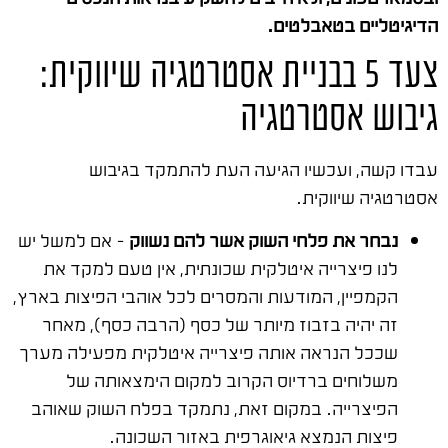
הדיגיטליים בטאבלטים.
צעד 5 בבניית אסטרטגיה שיווקית:
גיבוש אסטרטגיה
עבדו קשה, ועכשיו הגיעה העת להתמקד בגיבוש
אסטרטגיה שיווקית.
נבחר את פלחי השוק אשר להם נשווק
– אם למשל יש
לנו פיצרייה איטלקית שכונתית, אין טעם למקד את
הקמפיין, המודעות והמסרים לכל אוהבי הפיצות בארץ,
זה יהיה בזבוז מיותר של כסף (הרבה כסף), מאחר
שככל הנראה אותה פיצרייה איטלקית מפעילה מערך
משלוחים ברדיוס הקרוב למקום הימצאותה של
הפיצרייה. במקום זאת, נתמקד בפלח השוק שאוהב
פיצות הנמצא גיאוגרפית באזור השכונה.