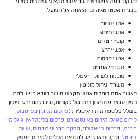
לשקול כמה אפשרויות של אנשי מקצוע שיכולים לסייע
בבניית אסטרטגיה ובהוצאתה אל הפועל:
אנשי שיווק
אנשי מיתוג
קופירייטרים
אנשי יח"צ
אנשי פרסום
מקדמי אתרים
סוכנות לשיווק דיגיטלי
משרדי ניהול מוניטין
כאשר אתם בוחרים אנשי מקצוע חשוב לוודא כי יש להם
ניסיון עשיר עם מגוון רחב של לקוחות, שיש להם ידע וניסיון
בשלל פלטפורמות דיגיטליות (
פרסום ממומן בפייסבוק
,
קידום בגוגל
,
קידום באינסטגרם
,
פרסום בלינקדאין
,
גוגל מיי
ביזנס
,
פרסום בטאבולה
,
הפקת סרטוני תדמית
,
שיווק
דיגיטלי
וכו'), וודאו כי יש להם את הכלים לקידום העסק