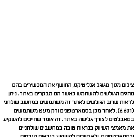
צילום מסך מגוגל אנליטיקס, החושף את המכשירים בהם
נוהגים הגולשים להשתמש כאשר הם מבקרים באתר. ניתן
לראות שרוב הגולשים לאתר זה משתמשים במחשב שולחני
(6,601), לאחר מכן בסמארטפונים ורק מעט משתמשים
בטאבלטים לצורך גלישה באתר. זה אומר שחייבים להשקיע
את מאמצי השיווק בנראות טובה במחשבים שולחניים
ובסמארטפונים, ולא חייבים להשקיע בנראות הנכסים