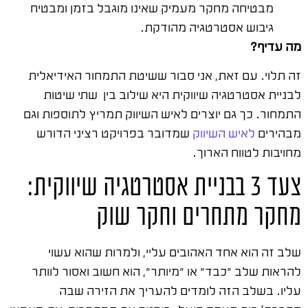
מבטיחה מחקר מעמיק שאינו מוגבל בזמן ומבטיח
גיבוש אסטרטגיה מהודקת.
מה עדיף?
זה תלוי. עם זאת, אני סבור ששיטת התמחור האידיאלית
לבניית אסטרטגיה שיווקית היא שילוב בין שתי שיטות
התמחור. כך גם יוצרים לאיש השיווק תמריץ לתוספות וגם
מבהירים
לאיש השיווק
שמדובר בפרויקט רציני הדורש
מחויבות לטווח הארוך.
צעד 3 בבניית אסטרטגיה שיווקית:
מחקר מתחרים וחקר שוק
שלב זה הוא אחד האהובים עליי, ולמרות שהוא עשוי
להראות שלב "כבד" או "מיותר", הוא חשוב ואסור לוותר
עליו. בשלב הזה לומדים להעריך את הזירה שבה