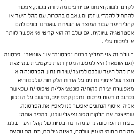
לקדם ולשווק ואנחנו גם יודעים מה קורה בשוק, אפשר
להתחיל להקדיש זמן ומשאבים בהכרות עם קהל היעד או
קהלי היעד עבור המוצר או השירות שאנחנו בונים להם
אסטרטגיה שיווקית. גם שלב זה הוא קריטי ואי אפשר לוותר
או לפסוח עליו.
בשלב זה אני ממליץ לבנות "פרסונה" או " אווטאר". פרסונה
(וגם אווטאר) היא למעשה מעין דמות פיקטיבית שמייצגת
את קהל היעד שלכם למוצר/שירות נתון. הפרסונה היא
תוצר של איסוף נתונים על אודות הלקוחות שלכם והיא
מאפשרת יצירת לקוח/ה פונטציאלי/ת טיפוסי/ת שכאשר
נכתוב מודעות פרסום ונתכנן קמפיינים, נחשוב עליה ונכוון
אליה. איסוף הנתונים יאפשר לנו לאפיין את הפרסונה,
שמייצגת את הלקוח הפוטנציאלי שלנו, ולהכיר אותה:
בעזרת הפרסונה נדע מה הם הבעיות של קהל היעד שלנו,
מה הם תחומי העניין שלהם, באיזה גיל הם, מתי הם נוהגים