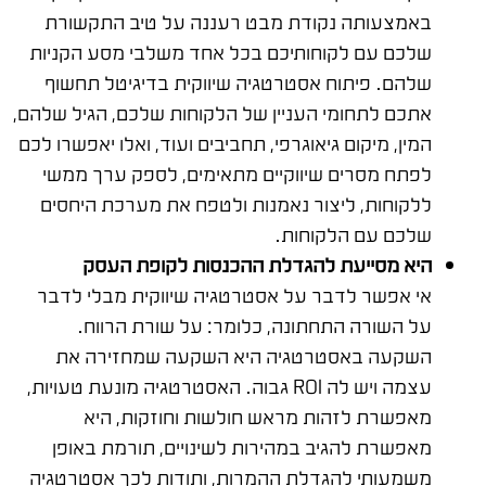
באמצעותה נקודת מבט רעננה על טיב התקשורת
שלכם עם לקוחותיכם בכל אחד משלבי מסע הקניות
שלהם. פיתוח אסטרטגיה שיווקית בדיגיטל תחשוף
אתכם לתחומי העניין של הלקוחות שלכם, הגיל שלהם,
המין, מיקום גיאוגרפי, תחביבים ועוד, ואלו יאפשרו לכם
לפתח מסרים שיווקיים מתאימים, לספק ערך ממשי
ללקוחות, ליצור נאמנות ולטפח את מערכת היחסים
שלכם עם הלקוחות.
היא מסייעת להגדלת ההכנסות לקופת העסק
אי אפשר לדבר על אסטרטגיה שיווקית מבלי לדבר
על השורה התחתונה, כלומר: על שורת הרווח.
השקעה באסטרטגיה היא השקעה שמחזירה את
עצמה ויש לה ROI גבוה. האסטרטגיה מונעת טעויות,
מאפשרת לזהות מראש חולשות וחוזקות, היא
מאפשרת להגיב במהירות לשינויים, תורמת באופן
משמעותי להגדלת ההמרות, ותודות לכך אסטרטגיה