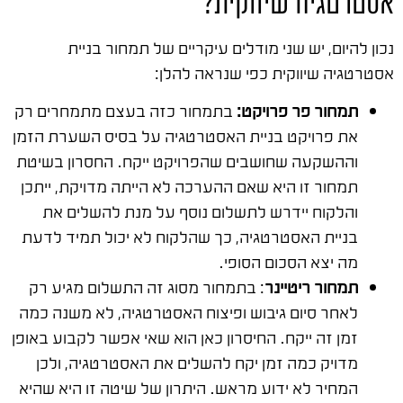
אסטרטגיה שיווקית?
נכון להיום, יש שני מודלים עיקריים של תמחור בניית
אסטרטגיה שיווקית כפי שנראה להלן:
תמחור פר פרויקט:
בתמחור כזה בעצם
מתמחרים רק
את פרויקט בניית האסטרטגיה
על בסיס השערת הזמן
וההשקעה שחושבים שהפרויקט ייקח. החסרון בשיטת
תמחור זו היא שאם ההערכה לא הייתה מדויקת, ייתכן
והלקוח יידרש לתשלום נוסף על מנת להשלים את
בניית האסטרטגיה, כך שהלקוח לא יכול תמיד לדעת
מה יצא הסכום הסופי.
תמחור ריטיינר
: בתמחור מסוג זה התשלום מגיע רק
לאחר סיום גיבוש ופיצוח האסטרטגיה, לא משנה כמה
זמן זה ייקח. החיסרון כאן הוא שאי אפשר לקבוע באופן
מדויק כמה זמן יקח להשלים את האסטרטגיה, ולכן
המחיר לא ידוע מראש. היתרון של שיטה זו היא שהיא