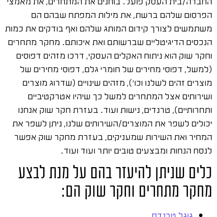
החברה/בית העסק פועל. בוחנים את המתחרים, את מאמצי
הפרסום שלהם ברשת, את מילות המפתח שבהם הם
משתמשים לצורך קידום המותג שלהם ואף בודקים את כמות
הנכסים הדיגיטליים שברשותם ואת איכותם. מחקר מתחרים
וחקר שוק הוא ניתוח האקלים העסקי, דרכו מזהים דפוסים
(למשל, דפוסי מחירים של חומרי גלם, דפוסי מחירים של
מוצרים זהים לשלנו וכו'), מזהים שינויים (שדרוג מוצרים
ושירותים אצל המתחרים למשל כך שיהיו אטרקטיביים
ותחרותיים), טרנדים, נישות ועוד. בעזרת חקר שוק אנחנו
יכולים לשפר את המוצרים/השירותים שלנו, ניתן לשפר את
המחיר ואת השירות שמעניקים, בעזרת מחקר שוק אפשר
לנסח הנחות ומבצעים טובים יותר ועוד ועוד.
כלים שניתן להיעזר בהם על מנת לבצע
מחקר מתחרים וחקר שוק הם:
גוגל טרנדס
.