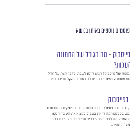
פוסטים נוספים
באותו בנושא
פייסבוק – מה הגודל של התמונה
עלות?
ונות של פייסבוק? הגיע הזמן לשבת ולדבר קצת על גודל
 הוא משתנה ומצורפת גם טבלה בשביל להקל עליכם קצת.
פייסבוק
 נהיה יותר פופולרי בקרב משתמשים ומעסיקים שמחפשים
מש בפלטפורמה הזאת בשביל למצוא את העובד הנכון
עבורכם או את המשרה המתאימה לכם. הנה 5 כלים שפייסבוק מציע לנו בהם
המטרה הזאת.