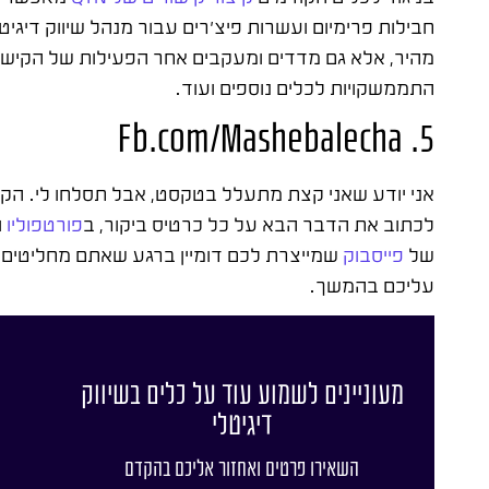
חבילות פרימיום ועשרות פיצ'רים עבור מנהל שיווק דיגי
מהיר, אלא גם מדדים ומעקבים אחר הפעילות של הקישור
התממשקויות לכלים נוספים ועוד.
5. Fb.com/Mashebalecha
אני יודע שאני קצת מתעלל בטקסט, אבל תסלחו לי. הק
לכתוב את הדבר הבא על כל כרטיס ביקור, ב
פורטפוליו
ו
של
פייסבוק
שמייצרת לכם דומיין ברגע שאתם מחליטים לע
עליכם בהמשך.
מעוניינים לשמוע עוד על כלים בשיווק
דיגיטלי
השאירו פרטים ואחזור אליכם בהקדם