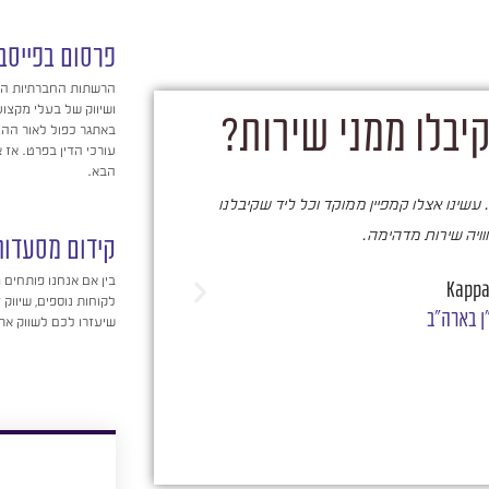
פרסום בפייסבו
הרשתות החברתיות הפ
ושיווק של בעלי מקצוע
יבלו ממני שירות?
באתגר כפול לאור הה
עורכי הדין בפרט. אז א
הבא.
 עשינו אצלו קמפיין ממוקד וכל ליד שקיבלנו
סער ברעם הינו בעל מקצוע א
חוויה שירות מדהימה.
החברתיות ובכלל בכל הקש
קידום מסעדות
העסק ועל כך מעידים ה
בין אם אנחנו פותחים 
Kappa
לקוחות נוספים, שיווק 
ן בארה"ב
שיעזרו לכם לשווק א