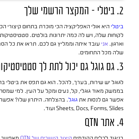
2. ביטלי – המקצר הרשמי שלך
ביטלי
היא אולי האפליקציה הכי מוכרת בתחום קיצורי הכת
לקוחות שלה, ויש לה כמה יתרונות בולטים. סטטיסטיקות
וארגון.
אני
עובד איתה וממליץ גם לכם. תראו את כל הס
שלה מכל התחומים.
3. גם גוגל גם יכול לתת לך סטטיסטיקות
לגוגל יש שירות, בערך, להכל. הוא גם תפס את ביטלי ב
בממשק מאוד גוגלי, קל, נעים ומקל על העין. למי שמסת
אפשר גם לנסות את
גוגל
. בהצלחה. היתרון שלו? אפשר 
Sheets, Docs, Forms, Slides ועוד.
4. אתר QTN
בניגוד לכלים הקודמים
קיצור קישורים של QTN
מאפשר ממ