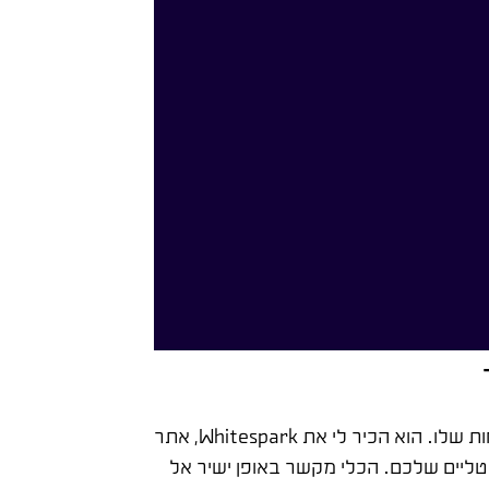
בזמנו, שוחחתי עם אמיר חי שמקדם ביוטיוב ועוזר ללקוחות שלו. הוא הכיר לי את Whitespark, אתר
ליים שלכם. הכלי מקשר באופן ישיר אל