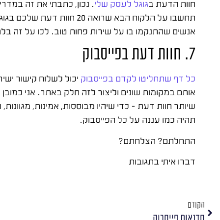
חוות הדעת ב
גוגל לעסק שלי
. נכון, כתבתי את זה במדרי
אנשים שהתנקמו בו על שירות פחות טוב. לכו על זה בלח
7. חוות דעת בפייסבוק
כל דף שתחליטו לקדם בפייסבוק
יכול לשלוח קישור ישי
אותם במקומות שונים וליצור לזה חלק באתר. אני כמוב
שיותר חוות דעת – כדי שיהיו מבוססות, אמינות, מגוונות
תהיה כמו עננה על כל הפייסבוק.
התחלתם? הצלחתם?
דברו איתי בתגובות
הקודם
סדנאות פייסבוק