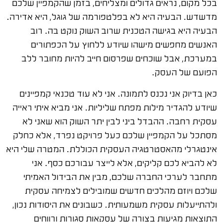
בכל מקום, נראים גדולים ומצליחים, בזמן שהקמפיין שלכם
מדשדש. הבעיה היא לא בפלטפורמה של גוגל, היא אדירה.
הבעיה היא בגישה הטכנית שרוב השוק נוקט בה. רוב
האנשים מחפשים מישהו שיודע ללחוץ על הכפתורים
במערכת, אבל שוכחים שפרסום חייב להיות מחובר ללב
הפועם של העסק.
כאן בדיוק אני נכנס לתמונה. אני לא עוד טכנאי קמפיינים
שיודע להגדיר מילות מפתח שליליות. אני מביא איתי ראייה
עסקית רחבה. ההבדל ביני לבין יתר השוק הוא שאני לא
מסתכל על הקמפיין שלכם כעל פרויקט נפרד, אלא כחלק
אינטגרלי מהאסטרטגיה העסקית הכוללת. המטרה שלי היא
לא להביא לכם קליקים, אלא לייצר עבורכם כסף. אני
מתחבר לערכי החברה שלכם, מבין את הבידול האמיתי
שלכם ויוזם מהלכים חדשים שמובילים לצמיחה עסקית
ולהתייעלות עסקית משמעותית. כשבונים את היסודות נכון,
התוצאות מגיעות בצורה של עסקאות סגורות ורווחים