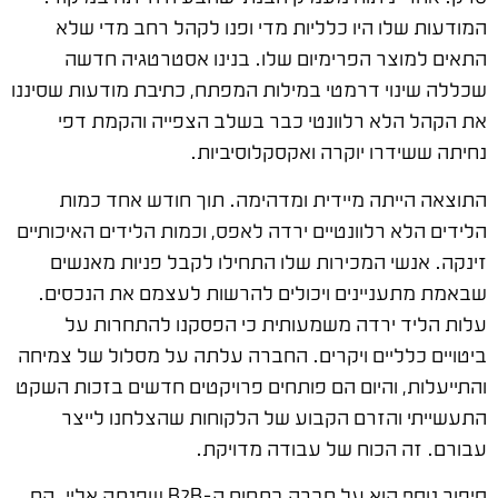
המודעות שלו היו כלליות מדי ופנו לקהל רחב מדי שלא
התאים למוצר הפרימיום שלו. בנינו אסטרטגיה חדשה
שכללה שינוי דרמטי במילות המפתח, כתיבת מודעות שסיננו
את הקהל הלא רלוונטי כבר בשלב הצפייה והקמת דפי
נחיתה ששידרו יוקרה ואקסקלוסיביות.
התוצאה הייתה מיידית ומדהימה. תוך חודש אחד כמות
הלידים הלא רלוונטיים ירדה לאפס, וכמות הלידים האיכותיים
זינקה. אנשי המכירות שלו התחילו לקבל פניות מאנשים
שבאמת מתעניינים ויכולים להרשות לעצמם את הנכסים.
עלות הליד ירדה משמעותית כי הפסקנו להתחרות על
ביטויים כלליים ויקרים. החברה עלתה על מסלול של צמיחה
והתייעלות, והיום הם פותחים פרויקטים חדשים בזכות השקט
התעשייתי והזרם הקבוע של הלקוחות שהצלחנו לייצר
עבורם. זה הכוח של עבודה מדויקת.
סיפור נוסף הוא על חברה בתחום ה-B2B שפנתה אליי. הם