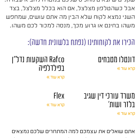
אבל כשהטלפון מצלצל, אם הוא בכלל מצלצל, בצד
השני נמצא לקוח שלא הבין מה אתם עושים, שמחפש
משהו בחינם או גרוע מכך, מנסה למכור לכם משהו.
הכירו את לקוחותינו (נפתח בלשונית חדשה):
דונטלו מטבחים
Rafco השקעות נדל"ן
בפילדלפיה
קרא עוד »
קרא עוד »
משרד עורכי דין שגיב
Flex
בלזר ושות'
קרא עוד »
קרא עוד »
אתם שואלים את עצמכם למה המתחרים שלכם נמצאים