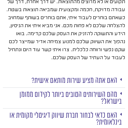
תקועים או לא מרוצים מהתוצאות. יש דרך אחרת, דרך של
עבודה מדויקת, חכמה ומקצועית שמביאה תוצאות בשטח.
כשאתם בוחרים לעבוד איתי, אתם בוחרים בשותף שמחויב
להצלחה שלכם לא פחות מכם. אני מביא איתי את הניסיון,
הידע והתשוקה להזניק את העסק שלכם קדימה. בואו
נהפוך את השיווק שלכם למנוע צמיחה אדיר שמייצר לכם
שקט נפשי ורווחה כלכלית. צרו איתי קשר עוד היום ונתחיל
לעבוד על העתיד של העסק שלכם.
האם אתה מציע שירות מותאם אישית?
מהם השירותים הטובים ביותר לקידום ממומן
בישראל?
האם כדאי לבחור חברת שיווק דיגיטלי מקומית או
בינלאומית?