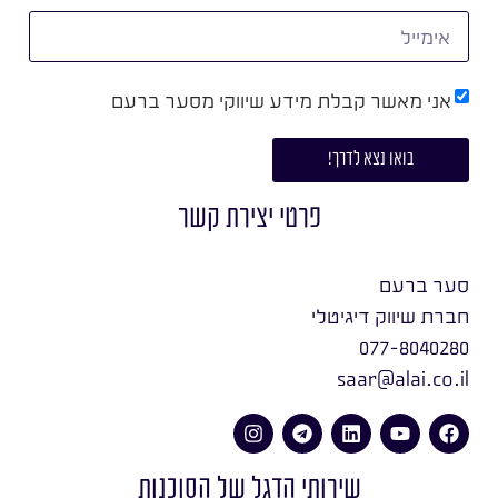
אני מאשר קבלת מידע שיווקי מסער ברעם
בואו נצא לדרך!
פרטי יצירת קשר
סער ברעם
חברת שיווק דיגיטלי
077-8040280
saar@alai.co.il
שירותי הדגל של הסוכנות