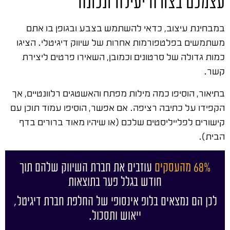
עצמכם בצורה יעילה ונכונה
במבחינת עיצוב, כדאי להשתמש בצבע ובגופן בו אתם
משתמשים בפלטפורמות אחרות של שיווק דיגיטלי. הציגו
כמות גדולה של סרטונים וכמובן, השאירו פרטים ליצירת
קשר.
בתיאור, הוסיפו כמה מילות מפתח והאשטגים רלוונטיים, אך
הקפידו על כתיבה רציפה. אם אפשר, הוסיפו עמוד תוכן עם
קישורים לפלייליסטים שלכם (או שיהיו מאוד ברורים בדף
הבית).
68% מהעסקים
עוזבים את חברת השיווק שלהם תוך
חודש בגלל פער בתוצאות
לכן הם נמצאים בלופ אינסופי של החלפת חברת דיגיטל,
ייאוש ותסכול.