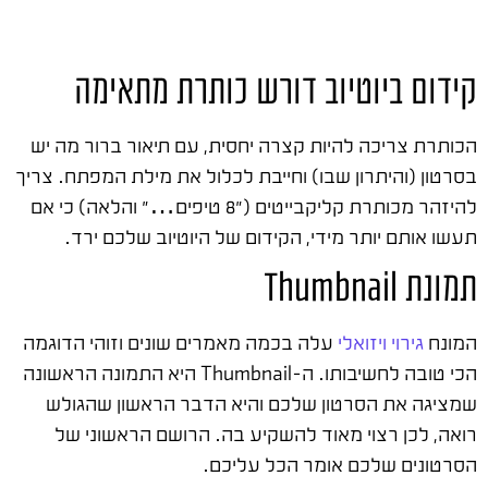
קידום ביוטיוב דורש כותרת מתאימה
הכותרת צריכה להיות קצרה יחסית, עם תיאור ברור מה יש
בסרטון (והיתרון שבו) וחייבת לכלול את מילת המפתח. צריך
להיזהר מכותרת קליקבייטים ("8 טיפים…" והלאה) כי אם
תעשו אותם יותר מידי, הקידום של היוטיוב שלכם ירד.
תמונת Thumbnail
המונח
גירוי ויזואלי
עלה בכמה מאמרים שונים וזוהי הדוגמה
הכי טובה לחשיבותו. ה-Thumbnail היא התמונה הראשונה
שמציגה את הסרטון שלכם והיא הדבר הראשון שהגולש
רואה, לכן רצוי מאוד להשקיע בה. הרושם הראשוני של
הסרטונים שלכם אומר הכל עליכם.