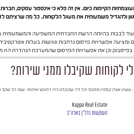
צמתיות הקיימות כיום. אין זה פלא כי אינספור עסקים, חברות
גוון ולהגדיל משמעותית את מעגל הלקוחות. כל מה שרציתם לד
ועוד לבבות בהיותה הרשת החברתית המשפיעה והמשמעותית ביו
ם ומציעה אפשרויות פרסום נרחבות ונגישות בעלות אטרקטיבי
בפייסבוק וכן את אפשרויות הפרסום שהמערכת הנהדרת הזו מצי
י לקוחות שקיבלו ממני שירות?
עשינו אצלו קמפיין ממוקד וכל ליד שקיבלנו היה רלוונטי ואיכותי. שווה כל שקל 
Kappa Real Estate
השקעות נדל"ן בארה"ב