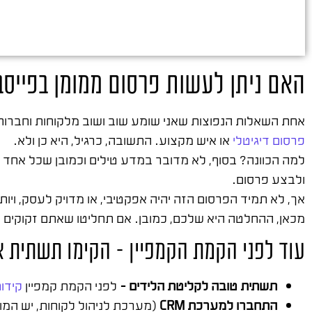
האם ניתן לעשות פרסום ממומן בפייסב
אחת השאלות הנפוצות שאני שומע שוב ושוב מלקוחות וחברות 
פרסום דיגיטלי
או איש מקצוע. התשובה, כרגיל, היא כן ולא.
למה הכוונה? בסוף, לא מדובר במדע טילים וכמובן שכל אחד 
ולבצע פרסום.
אך, לא תמיד הפרסום הזה יהיה אפקטיבי, או מדויק לעסק, ויותר
מכאן, ההחלטה היא שלכם, כמובן. אם תחליטו שאתם זקוקים ל
עוד לפני הקמת הקמפיין – הקימו תשתית א
תשתית טובה לקליטת הלידים –
לפני הקמת קמפיין
קידום
התחברו למערכת CRM
(מערכת לניהול לקוחות, יש המ