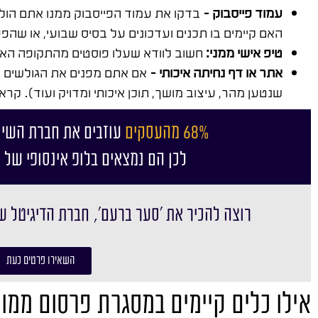
עמוד פייסבוק –
בדקו את עמוד הפייסבוק ממנו אתם הולכי
האם קיימים בו תכנים ועדכונים על בסיס שבועי, או שהפ
טיפ אישי ממני:
חשוב לוודא שעלו פוסטים מהתקופה האחרו
אתר או דף נחיתה איכותי –
אם אתם מפנים את הגולשים מה
שנטען מהר, עיצוב מושך, תוכן איכותי ומדויק ועוד). קרא
68% מהעסקים
עוזבים את חברת השיו
לכן הם נמצאים בלופ אינסופי של 
רוצה להכיר את ׳סער ברעם׳, חברת הדיגיטל ש
השאירו פרטים כעת
אילו כלים קיימים במסגרת פרסום ממומ