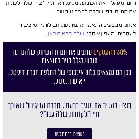
היום, מגוגל – את השבוע. מלינקדאין ומיח"צ – יכולה לשנות
את החיים, כפי שקרה לחבר טוב שלי.
אנחנו מבצעים התאמה אישית של חבילות יחסי ציבור
לעסקים. מעניין אותך?
שלח פרטים כאן
.
68% מהעסקים
עוזבים את חברת השיווק שלהם תוך
חודש בגלל פער בתוצאות
לכן הם נמצאים בלופ אינסופי של החלפת חברת דיגיטל,
ייאוש ותסכול.
רוצה להכיר את ׳סער ברעם׳, חברת הדיגיטל שאורך
חיי הלקוחות שלה גבוה?
השאירו פרטים כעת