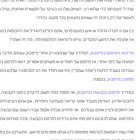
ענה לי פעם תוך כדי שהוא רץ. השיווק שלו נע בעיקר על תקשורת אורגנית, שזה נ
לאוטוריטה רק בזכות זה שאתם נמצאים בכל מקום. נהדר!
בין אם זו חברה גדולה או איש כמעט פרטי, אתם יכולים להגדיל את ההכנסות כתוצא
אז אתן פה את הדגש המקדים. צייתו להוראות הפלטפורמה. מה זה אומר?
מדיניות הפרסום בפייסבוק
, המדריך שלי שנמצא רק אחרי פייסבוק עצמם, מדבר בד
תמונות של לפני אחרי, אין פרסום של חומרים או משחקים אסורים, דאגו לפרסם בע
עובדות בשביל הלקוח ("אתה שמן?"), ותדאגו לסדר את הביזנס מנג'ר שלכם כמו
ממומן בפייסבוק
, בקטנה.
במדריך
פרסום בקבוצות בפייסבוק
, אני מספר כמה חשוב לדקדק בחוקי הקבוצה. 
להכנס אליהן, האדמין מעביר אותך קריאה מעמיקה וחפירות. אם אתם רוצים להכנ
את החוקים ולציין אותם עבורכם. אני מחזיק טבלת אקסל שבה רשום: שם קבוצה, י
והפרסום. שימו לכם גם ביומן מתי אתם צריכים לפרסם בקבוצה, וככה סגרתם את 
אלה שתי דוגמאות לנורמות מסוימות להן אנחנו מסכימים מראש. תתעדכנו גם במדי