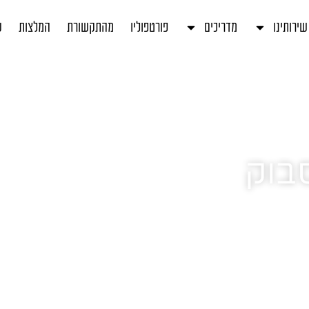
שירותינו
מדריכים
פורטפוליו
מהתקשורת
המלצות
ע
סבוק
 במאמר הבא אני מסקר את הכלים, נותן
, שכדאי שתכירו. שיווק בפייסבוק הוא
. בואו נצא לדרך.