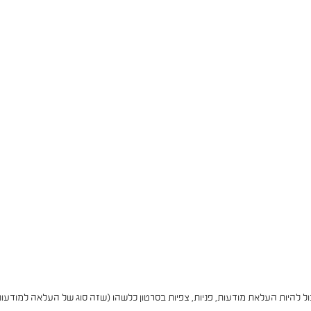
להיות העלאת מודעות, פניות, צפיות בסרטון כלשהו (שזה סוג של העלאה למודעות),