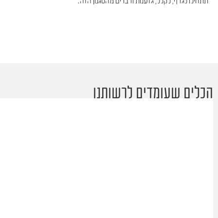
תתחילו לגדף, לקלל, גזענות ודברים מהסגנון הזה.
הכלים שעומדים לרשותנו