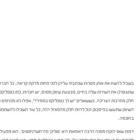
בשביל להשיג את אותן מטרות שכתבתי עליהן לפני פחות מדקת קריאה. כל חבר
שתצטרכו את השירות שלה בחיים, מבצעת שיווק מסוים. יש חברות, כמו נטפליקס
חלק מתרבות הצריכה. כששואלים "יש לך נטפליקס בממיר?", אפילו לא מכניסים א
השיווק שתעשו בפייסבוק יכול להיות חלק מהפאזל הזה, כל עוד תשכילו להשתמ
בחוכמה.
דמות שאני לוקח ממנה הרבה דוגמאות היא 'טוליק' מה'חשדניסטים'. הוא מפעיל
מכירים את דעותיו ואת המשפחה שלו, ולא תטעו בהמלצה ממנו. הוא מייצר תוכן בג