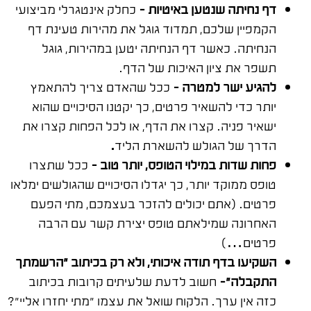
דף נחיתה שנטען באיטיות –
כחלק אינטגרלי מביצועי
הקמפיין שלכם, תמדוד גוגל את מהירות טעינת דף
הנחיתה. כאשר דף הנחיתה יטען במהירות, גוגל
תשפר את ציון האיכות של הדף.
להגיע ישר למטרה –
ככל שהאדם צריך להתאמץ
יותר כדי להשאיר פרטים, כך יקטנו הסיכויים שהוא
ישאיר פניה. קצרו את הדף, או לכל הפחות קצרו את
הדרך של הגולש להשארת הליד
.
פחות שדות במילוי הטופס, יותר טוב –
ככל שתצרו
טופס ממוקד יותר, כך יגדלו הסיכויים שהגולשים ימלאו
פרטים. (אתם יכולים להזכר בעצמכם, מתי הפעם
האחרונה שמילאתם טופס יצירת קשר עם הרבה
פרטים…)
השקיעו בדף תודה איכותי, ולא רק בכיתוב "הרשמתך
התקבלה"-
חשוב לדעת שלעיתים קרובות בכיתוב
כזה אין ערך. הלקוח שואל את עצמו "מתי יחזרו אליי"?