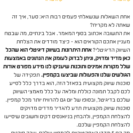
אחת השאלות שנשאלתי פעמים רבות היא: סער, איך זה
שאתה לא מקריח?
את התשובה אכתוב בסוף המאמר. אבל בינתיים, מה שבטח
מעניין אתכם הקוראים הוא – כיצד מודדים את הצלחת
השיווק הדיגיטלי?
אחת היתרונות בשיווק דיגיטלי הוא שהכל
כאן מדיד ומדויק, וניתן לבדוק לעומק את הנתונים באמצעות
שלל מקורות אמינים ותוכנות שיעניקו לנו מידע מפורט אודות
הגולשים שלנו והפעולות שביצעו בקמפיין.
תפקידה של
סוכנות שיווק מקצועית בפאזל הזה, הוא בדרך כלל לסייע
לכם לקבל תמונה כוללת ומלאה על כלל מאמצי השיווק
שלכם בדיגיטל, ובסופו של יום גם להרוויח יותר מכל קמפיין.
סוכנות שיווק מקצועית תדע להגדיר מדדים מדויקים
להצלחת הקמפיין, ולהבחין בניואנסים דקים וחשובים שיסייעו
להצלחת הקמפיין שלכם.
מה הם 5 מדדי האפקטיביות לקמפיין שלכם, שרק סוכנות