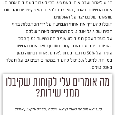
הגיע לאתר ועזב אותו באמצע, בלי לעבור לעמודים אחרים.
אחוז הנטישה באתר, הוא מדד למידת האפקטיביות והרושם
שהאתר שלכם יצר על הגולשים.
תוכלו להעריך את אחוזי הנטישה על ידי הסתכלות בדף
הבית של גוגל אנליטיקס המתייחס לאתר שלכם.
על בעל העסק תמיד לשאוף ליחס נטישה נמוך ככל
האפשר. יחד עם זאת, קחו בחשבון שאם אחוז הנטישה
עומד על 50% מדובר בנתון לא רע. אחוז נטישה נמוך
במיוחד, למשל 3% יכול להעיד במקרים רבים גם על תקלה
באנליטיקס.
מה אומרים עלי לקוחות שקיבלו
ממני שירות?
סער הוא מומחה כשמו כן הוא. אכפתי, מדוייק ומקצוען אמיתי.
סע