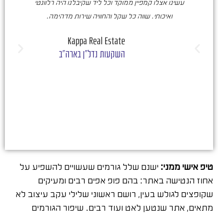
עשינו אצלו קמפיין ממוקד וכל ליד שקיבלנו היה רלוונטי
ואיכותי. שווה כל שקל והחוויה שירות מדהימה.
ו
ש
Kappa Real Estate
השקעות נדל"ן בארה"ב
טיפ אישי ממני:
ישנם שלל גורמים שעשויים להשפיע על
אחוז הנטישה באתר: בהם פופ אפים רבים ומעיקים
שקופצים לגולש בעין, רושם ראשוני שלילי עקב עיצוב לא
מתאים, אתר שנטען לאט ועוד רבים. שיפור הגורמים