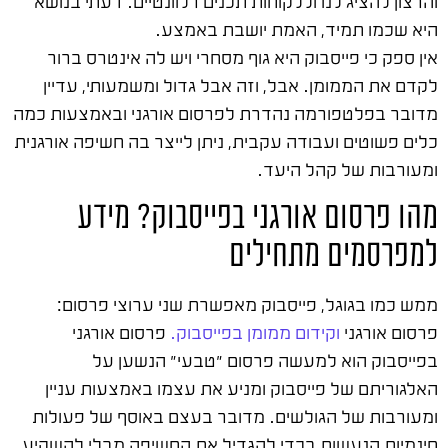
והרצון להציג לנו וללקוחות תכנים רלוונטיים. דעתי בנושא
היא שכמו תמיד, האמת יושבת באמצע.
אין ספק כי פייסבוק היא גוף מסחרי ויש לה אינטרס ברור
לקדם את הממומן. אבל, וזה אבל גדול ומשמעותי, עדיין
מדובר בפלטפורמה נהדרת לפרסום אורגני ובאמצעות כמה
כלים פשוטים ועבודה עקבית, ניתן לייצר בה חשיפה אורגנית
ומעורבות של קהל היעד.
מהו פרסום אורגני בפייסבוק? מידע
למפרסמים מתחילים
ממש כמו בגוגל, פייסבוק מאפשרת שני ערוצי פרסום:
פרסום אורגני
וקידום ממומן בפייסבוק.
פרסום אורגני
בפייסבוק הוא למעשה פרסום "טבעי" הנשען על
האלגוריתם של פייסבוק ומניע את עצמו באמצעות עניין
ומעורבות של הגולשים. מדובר בעצם באוסף של פעולות
חינמיות הנעשות בכדי להגדיל את החשיפה מבלי להשקיע