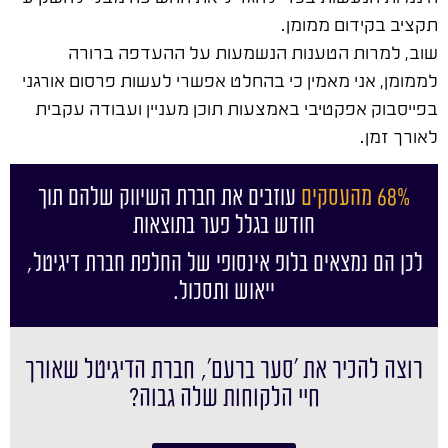
תקציב בקידום ממומן.
שוב, למרות הטענות הנשמעות על ההעדפה ברורה
לממומן, אני מאמין כי בהחלט אפשרי לעשות פרסום אורגני
בפייסבוק אפקטיבי באמצעות תוכן מעניין ועבודה עקבית
לאורך זמן.
68% מהעסקים
עוזבים את חברת השיווק שלהם תוך
חודש בגלל פער בתוצאות
לכן הם נמצאים בלופ אינסופי של החלפת חברת דיגיטל,
ייאוש ותסכול.
רוצה להכיר את ׳סער ברעם׳, חברת הדיגיטל שאורך
חיי הלקוחות שלה גבוה?