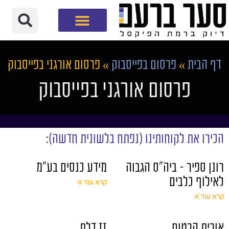
חברת שיווק דיגיטלי
דף הבית
»
פרסום בפייסבוק
»
פרסום אורגני בפייסבוק
פרסום אורגני בפייסבוק
הכירו את לקוחותינו (נפתח בלשונית חדשה):
רונן ספיר – ביה"ס הגבוה
מידע כנסים בע"מ
לאילוף כלבים
קרא עוד »
קרא עוד »
אורית הרטום
זז דלת