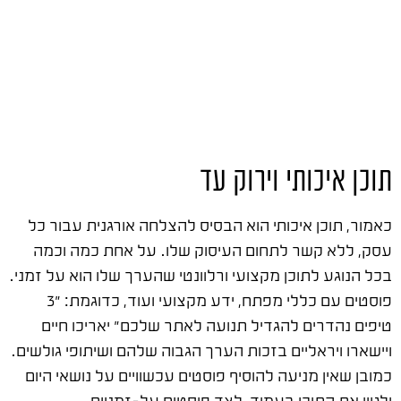
תוכן איכותי וירוק עד
כאמור, תוכן איכותי הוא הבסיס להצלחה אורגנית עבור כל
עסק, ללא קשר לתחום העיסוק שלו. על אחת כמה וכמה
בכל הנוגע לתוכן מקצועי ורלוונטי שהערך שלו הוא על זמני.
פוסטים עם כללי מפתח, ידע מקצועי ועוד, כדוגמת: "3
טיפים נהדרים להגדיל תנועה לאתר שלכם" יאריכו חיים
ויישארו ויראליים בזכות הערך הגבוה שלהם ושיתופי גולשים.
כמובן שאין מניעה להוסיף פוסטים עכשוויים על נושאי היום
ולגוון את התוכן בעמוד, לצד פוסטים על-זמניים.