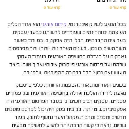
קרא עוד »
קרא עוד »
בכל הנוגע לשיווק אינטרנטי,
קידום אורגני
הוא אחד הכלים
העוצמתיים והחינמיים שעומדים לרשותנו כבעלי עסקים.
בערוצים החברתיים, הכלי הזה אפקטיבי במיוחד כאשר
משתמשים בו נכון. בשנים האחרונות, יותר ויותר מפרסמים
נאבקים על הגדלת החשיפה האורגנית בעמוד העסקי
שלהם ועל פרסום אורגני פייסבוק איכותי וארוך טווח. כיצד
תעשו זאת נכון? הכל בכתבה המפורטת שלפניכם.
בשנים האחרונות, אחת הטענות הרווחות כלפי פייסבוק
נוגעת לירידה הולכת וגדלה בחשיפה האורגנית של עמודים
עסקיים. עסקים רבים חשים, כי בעבר הפרסום האורגני היה
אפקטיבי ופשוט יותר. כל בית עסק היה יכול לפרסם פוסטים
חדשים ותכנים ומרבית מקהל היעד נחשף לתוכן. בעוד
שכיום, נראה כי קשה הרבה יותר להגיע לחשיפה טבעית