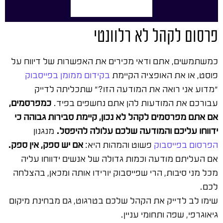
פרסום לקהל לא רלוונטי
כמשתמשים, אתם ודאי מכירים את האפשרות של דיווח על
פוסט, או את האופציה הקיימת
בקידום ממומן בפייסבוק
"מדוע אני רואה את המודעה הזו?" שתכליתה לדייק
עבורכם את המודעות להן אתם נחשפים בפיד.
כמפרסמים,
אם אתם מפרסמים לקהל לא נכון, קיימת סבירות גבוהה כי
ידווחו עליכם והמודעה שלכם עלולה להיפסל.
מנגנון
הפרסום בפייסבוק
פשוט והמהות היא:
אם יש ספק, אין ספק.
אם העליתם מודעה וכמות גדולה של אנשים ידווחו עליה
מכל מני סיבות, הרי שפייסבוק יורידו אותה ומכאן, בהצלחה
לכם.
שימו לב לדייק את הקהל שלכם בטרגוט, גם מבחינת מיקום
גיאוגרפי, שפה ותחומי עניין.