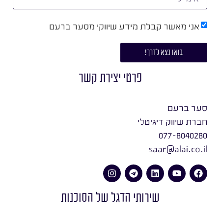
אני מאשר קבלת מידע שיווקי מסער ברעם
בואו נצא לדרך!
פרטי יצירת קשר
סער ברעם
חברת שיווק דיגיטלי
077-8040280
saar@alai.co.il
שירותי הדגל של הסוכנות