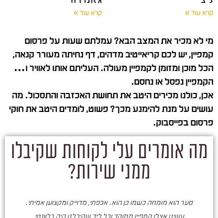
קרא עוד »
קרא עוד »
מי לא מכיר את המצב הבא? עמלתם שעות על פרסום
קמפיין, יש לכם קריאייטיב מדהים, דף נחיתה מעורר קנאה,
הכל מוכן ומזומן לקמפיין מעולה. העליתם אותו לאוויר ו…
הקמפיין נפסל או נחסם.
אכן, כולנו מכירים היטב את תחושת האכזבה והתסכול. מה
עושים על מנת להימנע מכך? פשוט, לומדים היטב את חוקי
פרסום בפייסבוק.
מה אומרים עלי לקוחות שקיבלו
ממני שירות?
סער הוא מומחה כשמו כן הוא. אכפתי, מדוייק ומקצוען אמיתי.
סע
עשינו אצלו קמפיין ממוקד וכל ליד שקיבלנו היה רלוונטי