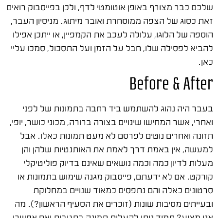
שלכם כבר מצורף באופן אוטומטי לדף, ולכן בפייסבוק רואים
זאת כסוג של הצפה ממוסחרת ואובר מיתוג. מניסיון העבר,
הוספה של הלוגו, עלולה לעכב את הקמפיין, או ייתכן אפילו
להביא לפסילה שלו, חבל על הזמן ועל התסכול, סמכו עליי
כאן.
Before & After
בעבר היה נהוג להשתמש ביד רחבה בתמונות של לפני
ואחרי, אשר המחישו שינויים בצורה ברורה, מכוני כושר, יופי,
תזונה ואחרים נוטים לפרסם לא מעט תמונות כאלו. אבל
למעשה, אין באמת דרך לאמת את האותנטיות שלהן והן
מעלות לדיון כמה וכמה נושאים שאינם בדיוק פוליטיקלי
קורקט. אם לא ידעתם, פייסבוק מגנה שימוש בתמונות או
סרטונים כאלה והם נתפסים כמאוד שנויים במחלוקת
ובעייתים מסיבות שונות (זוכרים את הסעיף הראשון?). מה
אני מציע? תמיד ניתן להעלות תמונה בתגובות ואם אפשרי,