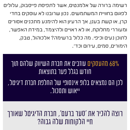
רשימה ברורה של אלמנטים, אשר לתפיסת פייסבוק, עלולים
לפגום בחוויית המשתמשים. נכון שרובנו לא עוסקים בחדי
קרן, או קשת בענן, אך הרעיון הוא להימנע מתכנים אסורים
ומעוררי מחלוקת, או לא ראויים ולהיצמד, במידת האפשר,
לתוכן נעים וכיפי. מה כלול ברשימה? אלכוהול, טבק,
הימורים, סמים, עירום וכד'.
68% מהעסקים
עוזבים את חברת השיווק שלהם תוך
חודש בגלל פער בתוצאות
לכן הם נמצאים בלופ אינסופי של החלפת חברת דיגיטל,
ייאוש ותסכול.
רוצה להכיר את ׳סער ברעם׳, חברת הדיגיטל שאורך
חיי הלקוחות שלה גבוה?