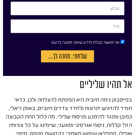
אני מאשר קבלת מידע שיווקי מסער ברעם
שלחתי. מחכה לך...
אל תהיו שליליים
בפייסבוק נימה חיובית היא המפתח להצלחה ולכן, כדאי
תמיד להדגיש יתרונות ולחדד צדדים חיוביים, באופן ריאלי,
כמובן ומנגד להימנע מניסוח שלילי. מה כלול תחת הקבוצה
הזו? קללות, ניסוח אגרסיבי ופוגעני, שיימינג על כל צורותיו
ואפילו, תתפלאו שימוש מאסיבי בהדגשת טקסט, סימני