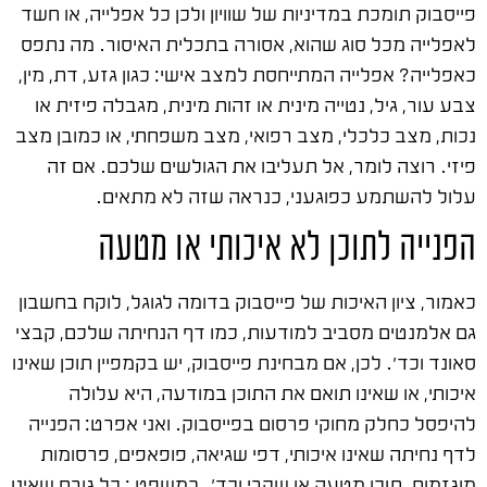
פייסבוק תומכת במדיניות של שוויון ולכן כל אפלייה, או חשד
לאפלייה מכל סוג שהוא, אסורה בתכלית האיסור. מה נתפס
כאפלייה? אפלייה המתייחסת למצב אישי: כגון גזע, דת, מין,
צבע עור, גיל, נטייה מינית או זהות מינית, מגבלה פיזית או
נכות, מצב כלכלי, מצב רפואי, מצב משפחתי, או כמובן מצב
פיזי. רוצה לומר, אל תעליבו את הגולשים שלכם. אם זה
עלול להשתמע כפוגעני, כנראה שזה לא מתאים.
הפנייה לתוכן לא איכותי או מטעה
כאמור, ציון האיכות של פייסבוק בדומה לגוגל, לוקח בחשבון
גם אלמנטים מסביב למודעות, כמו דף הנחיתה שלכם, קבצי
סאונד וכד'. לכן, אם מבחינת פייסבוק, יש בקמפיין תוכן שאינו
איכותי, או שאינו תואם את התוכן במודעה, היא עלולה
להיפסל כחלק מחוקי פרסום בפייסבוק. ואני אפרט: הפנייה
לדף נחיתה שאינו איכותי, דפי שגיאה, פופאפים, פרסומות
מוגזמות, תוכן מטעה או שקרי וכד'. במשפט : כל גורם שאינו