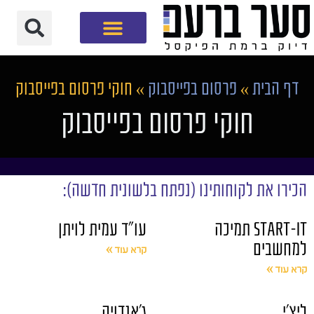
חברת שיווק דיגיטלי
דף הבית
»
פרסום בפייסבוק
»
חוקי פרסום בפייסבוק
חוקי פרסום בפייסבוק
הכירו את לקוחותינו (נפתח בלשונית חדשה):
START-IT תמיכה
עו"ד עמית לויתן
למחשבים
קרא עוד »
קרא עוד »
ליצ'י
ג'אנדויה