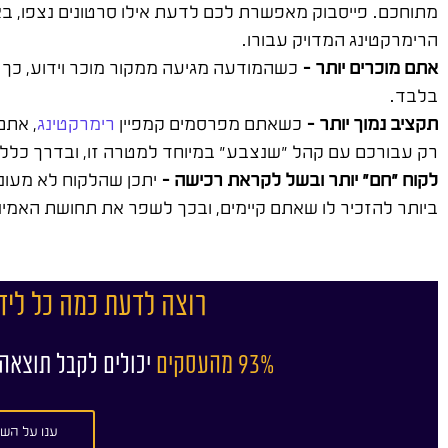
מתוחכם. פייסבוק מאפשרת לכם לדעת אילו סרטונים נצפו, באי
הרימרקטינג המדויק עבורו.
אתם מוכרים יותר –
כשהמודעה מגיעה ממקור מוכר וידוע, כך 
בלבד.
תקציב נמוך יותר –
כשאתם מפרסמים קמפיין
רימרקטינג
, אתם
רק עבורכם עם קהל "שנצבע" במיוחד למטרה זו, ובדרך כלל 
לקוח "חם" יותר ובשל לקראת רכישה –
יתכן שהלקוח לא מעוני
ביותר להזכיר לו שאתם קיימים, ובכך לשפר את תחושת האמינ
רוצה לדעת כמה כל ליד
93% מהעסקים
יכולים לקבל תוצאה
ענו על השא