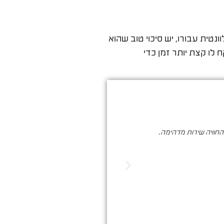
טית עבורו, יש סיכוי טוב שהוא
 לו קצת יותר זמן כדי
והחוויה שירות מדהימה.
סער ברעם הינו בעל מקצוע איכותי , א
הדיגיטלי. שיווק שמביא ת