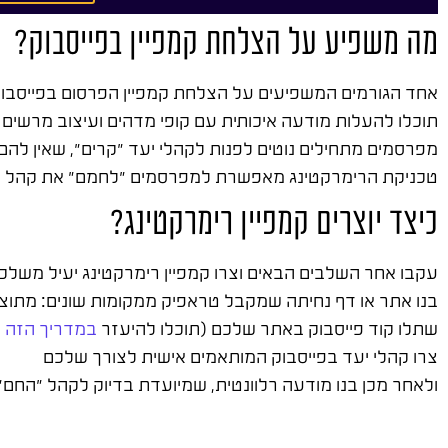
מה משפיע על הצלחת קמפיין בפייסבוק?
אחד הגורמים המשפיעים על הצלחת קמפיין הפרסום בפייסבוק,
תוכלו להעלות מודעה איכותית עם קופי מדהים ועיצוב מרשים 
מפרסמים מתחילים נוטים לפנות לקהלי יעד "קרים", שאין להם 
טכניקת הרימרקטינג מאפשרת למפרסמים "לחמם" את קהל היע
כיצד יוצרים קמפיין רימרקטינג?
עקבו אחר השלבים הבאים וצרו קמפיין רימרקטינג יעיל משלכ
בנו אתר או דף נחיתה שמקבל טראפיק ממקומות שונים: מתוצאות
שתלו קוד פייסבוק באתר שלכם (תוכלו להיעזר
במדריך הזה
ש
צרו קהלי יעד בפייסבוק המותאמים אישית לצורך שלכם
ולאחר מכן בנו מודעה רלוונטית, שמיועדת בדיוק לקהל "הח