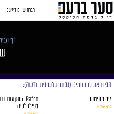
חברת שיווק דיגיטלי
דף הבית
שי
הכירו את לקוחותינו (נפתח בלשונית חדשה):
גיל קופטש
Rafco השקעות נד
בפילדלפיה
קרא עוד »
קרא עוד »