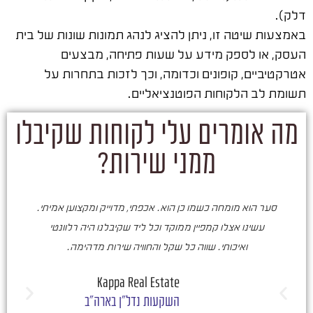
דלק).
באמצעות שיטה זו, ניתן להציג לנהג תמונות שונות של בית
העסק, או לספק מידע על שעות פתיחה, מבצעים
אטרקטיביים, קופונים וכדומה, וכך לזכות בתחרות על
תשומת לב הלקוחות הפוטנציאליים.
מה אומרים עלי לקוחות שקיבלו
ממני שירות?
סער הוא מומחה כשמו כן הוא. אכפתי, מדוייק ומקצוען אמיתי.
סע
עשינו אצלו קמפיין ממוקד וכל ליד שקיבלנו היה רלוונטי
ואיכותי. שווה כל שקל והחוויה שירות מדהימה.
ו
ש
Kappa Real Estate
השקעות נדל"ן בארה"ב