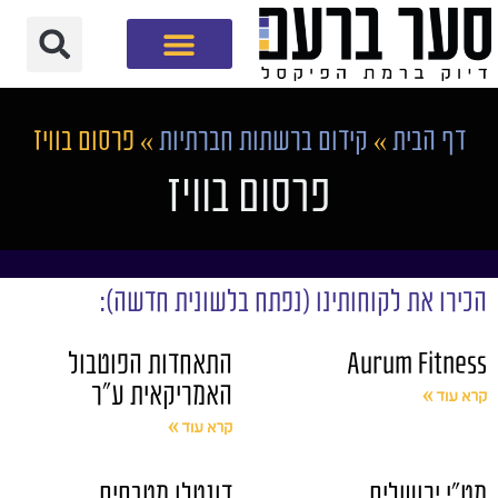
חברת שיווק דיגיטלי
דף הבית
»
קידום ברשתות חברתיות
»
פרסום בוויז
פרסום בוויז
הכירו את לקוחותינו (נפתח בלשונית חדשה):
Aurum Fitness
התאחדות הפוטבול
האמריקאית ע"ר
קרא עוד »
קרא עוד »
מט"י ירושלים
דונטלו מטבחים