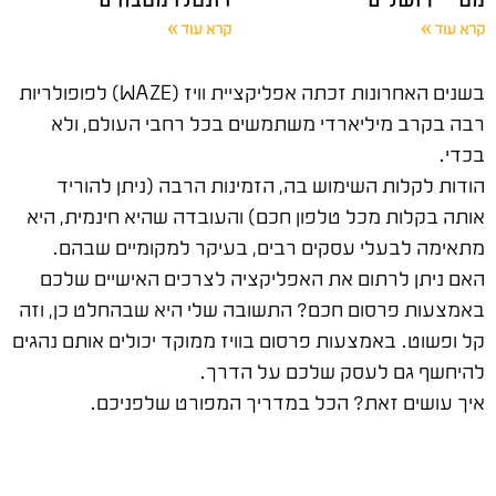
קרא עוד »
קרא עוד »
בשנים האחרונות זכתה אפליקציית וויז (WAZE) לפופולריות
רבה בקרב מיליארדי משתמשים בכל רחבי העולם, ולא
בכדי.
הודות לקלות השימוש בה, הזמינות הרבה (ניתן להוריד
אותה בקלות מכל טלפון חכם) והעובדה שהיא חינמית, היא
מתאימה לבעלי עסקים רבים, בעיקר למקומיים שבהם.
האם ניתן לרתום את האפליקציה לצרכים האישיים שלכם
באמצעות פרסום חכם? התשובה שלי היא שבהחלט כן, וזה
קל ופשוט. באמצעות פרסום בוויז ממוקד יכולים אותם נהגים
להיחשף גם לעסק שלכם על הדרך.
איך עושים זאת? הכל במדריך המפורט שלפניכם.