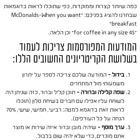
כמה שיותר קצרות וממוקדות, כפי שתוכלו לראות בדוגמאות
שבחרנו להציג בפניכם: "McDonalds-When you want
breakfast"
"4$ for coffee in any size" וכן הלאה.
המודעות המפורסמות צריכות לעמוד
בשלושת הקריטריונים החשובים הללו:
בידול –
המודעה שלכם צריכה לספר על יתרון
משמעותי מול המתחרים
שפה קלילה וברורה –
תוכן קליל וברור, כזה שניתן היה
לשוחח עליו אפילו עם חברים בשיחת סלון (תוכלו
לראות זאת בדוגמא למטה: רביעי, חמישי, שישי, 70%
הנחה על כל העודפים).
ערך מוסף –
שיהיה מובן וברור איזה שירות או מוצר
אתם מוכרים, כדי שלא יהיה שום בלבול.