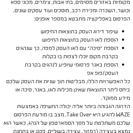
מקומיות באזורים מסוימים, בתי אבות, צימרים, מכוני ספא
וכושר, השכרה ומכירת רכב, מוסכים ועוד עסקים שונים.
הפרסום באפליקציה מתבטא במספר אופנים:
שיפור דירוג העסק בתוצאות החיפוש
הוספת לוגו העסק בתוצאות החיפוש
הוספת "סיכה" עם לוגו העסק למפה, כך שנהגים
בקרבת מקום יוכלו לצפות בו בקלות
הוספת באנר פרסומי שיופיע לנהגים בקרבת
העסק/פופ אפ
כל האפשרויות הללו, מבליטות תוך שניות את העסק שלכם
ביחס ליתר התוצאות שאינן מכילות לוגו, באנר, סיכה או
מידע ממוקד.
הדרגה הגבוהה ביותר אליה יכולה החשיפה באמצעות
WAZE להגיע היא Take Over, מצב בו מודעת הפרסום
שלכם משתלטת על מסך הסמארטפון של הנהג, כאשר הוא
נמצא בעצירה (רמזור, עצירה בשוליים, פקק או בתחנת