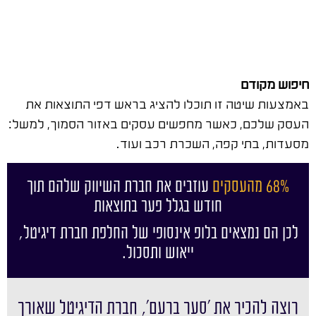
חיפוש מקודם
באמצעות שיטה זו תוכלו להציג בראש דפי התוצאות את
העסק שלכם, כאשר מחפשים עסקים באזור הסמוך, למשל:
מסעדות, בתי קפה, השכרת רכב ועוד.
68% מהעסקים
עוזבים את חברת השיווק שלהם תוך
חודש בגלל פער בתוצאות
לכן הם נמצאים בלופ אינסופי של החלפת חברת דיגיטל,
ייאוש ותסכול.
רוצה להכיר את ׳סער ברעם׳, חברת הדיגיטל שאורך