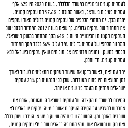
לעסקים קטנים ובינוניים במשרד הכלכלה, בשנת 2020 היו 625 אלף
עסקים פעילים בישראל, כאשר מתוכם כ-97.6% הם עסקים קטנים.
יתרה מכך, גם מחזורי הכספים של עסקים קטנים גדולים מאוד ועוקפים
את המחזור של עסקים גדולים. כך שאם בשנת 2019 המחזור הכספי של
העסקים הקטנים והבינוניים היווה כ-64% מסך המחזור במשק הישראלי,
המחזור הכספי של עסקים גדולים עמד על כ-36% בלבד מסך המחזור
הכספי במשק. נתונים מדהימים אלו מוכיחים שאין עסקים בישראל ללא
עסקים קטנים. חד וחלק.
יחד עם זאת, כאשר בדקו את שיעור העסקים המצליחים לשרוד לאורך
זמן התוצאות היו פחות מעודדות, שכן לפי הנתונים רק 28% עסקים
ישראלים מחזיקים מעמד 15 שנים או יותר.
הסיבות להישרדות הקצרה של עסקים בישראל הן מגוונות, אולם אם
אתבקש להצביע על הסיבה העיקרית אשר בעטיה עסקים ישראלים לא
שורדים לאורך זמן, התשובה שלי תהיה שיווק רעוע או העדר שיווק בכלל.
ואם תקשו ותשאלו אותי מהי התרופה לכאבים של בעלי עסקים קטנים,