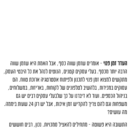
העדר זמן פנוי
– אומרים שזמן שווה כסף, אבל האמת היא שזמן שווה
הרבה יותר מכסף. בעלי עסקים קטנים, הנוטים לנהל את כל היבטי העסק,
מתקשים למצוא זמן פנוי לתכנון ולפיתוח אסטרטגיה ארוכת טווח. הם
עסוקים במכירות, בלהשיב לטלפונים של לקוחות, באריזות, במשלוחים,
בניהול הכספים. ועוד לא דיברנו על כך שלבעלי עסקים רבים יש גם
משפחות וגם להם צריך להקדיש זמן איכות, אבל יש רק 24 שעות ביממה.
מה עושים?
התשובה היא פשוטה – מתחילים להאציל סמכויות. נכון, רבים חוששים