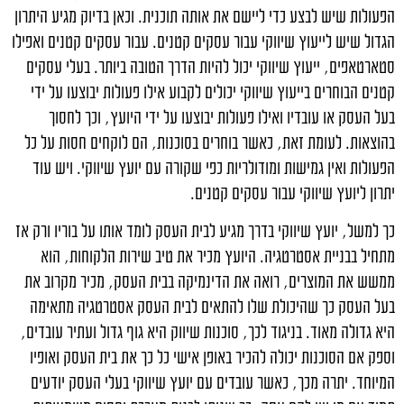
הפעולות שיש לבצע כדי ליישם את אותה תוכנית. וכאן בדיוק מגיע היתרון
הגדול שיש לייעוץ שיווקי עבור עסקים קטנים. עבור עסקים קטנים ואפילו
סטארטאפים, ייעוץ שיווקי יכול להיות הדרך הטובה ביותר. בעלי עסקים
קטנים הבוחרים בייעוץ שיווקי יכולים לקבוע אילו פעולות יבוצעו על ידי
בעל העסק או עובדיו ואילו פעולות יבוצעו על ידי היועץ, וכך לחסוך
בהוצאות. לעומת זאת, כאשר בוחרים בסוכנות, הם לוקחים חסות על כל
הפעולות ואין גמישות ומודולריות כפי שקורה עם יועץ שיווקי. ויש עוד
יתרון ליועץ שיווקי עבור עסקים קטנים.
כך למשל, יועץ שיווקי בדרך מגיע לבית העסק לומד אותו על בוריו ורק אז
מתחיל בבניית אסטרטגיה. היועץ מכיר את טיב שירות הלקוחות, הוא
ממשש את המוצרים, רואה את הדינמיקה בבית העסק, מכיר מקרוב את
בעל העסק כך שהיכולת שלו להתאים לבית העסק אסטרטגיה מתאימה
היא גדולה מאוד. בניגוד לכך, סוכנות שיווק היא גוף גדול ועתיר עובדים,
וספק אם הסוכנות יכולה להכיר באופן אישי כל כך את בית העסק ואופיו
המיוחד. יתרה מכך, כאשר עובדים עם יועץ שיווקי בעלי העסק יודעים