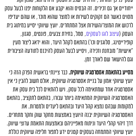
ייחודיים אך גם זכירים. זה הבסיס והוא יקבע אם הלקוחות יפנו לבעל עסק
מסוים כאשר הם זקוקים לשירות או למוצר שהוא מוכר, או שהם יעדיפו
לרכוש את המוצר/השירות אצל המתחרים. יועץ שיווקי יסייע במיתוג בית
העסק (
עיצוב לוגו לעסקים
, סמל, בחירת צבעים, פונטים, סגנון,
קופירייטינג, סלוגנים וכו') בהתאם לקהל היעד, והוא ידאג ליצור מעין
"אישיות" מובחנת וזכירה, ויסייע לבעל העסק להיכנס לתודעה הציבורית
וגם להישאר שם לאורך זמן.
מסייע בהתאמת אסטרטגיה שיווקית.
כבר ציינתי בראשית הפרק הזה כי
יועץ שיווקי אמון על בניית אסטרטגיה שיווקית, אולם חשוב להבין כי אין
אסטרטגיה אחד שמתאימה לכל עסק, ויש להתאים לכל בית עסק את
האסטרטגיה השיווקית המתאימה ביותר עבורו, בהתאם לתקציב, בהתאם
למקומות שבהם נמצא קהל היעד ובהתאם ליעדים ולמטרות. את
האסטרטגיה השיווקית יבנה היועץ באמצעות מחקר שוק וחקר מתחרים.
דרך זיהוי קהלי היעד וניתוח מאפייניהם ובאמצעות התאמת ערוצי שיווק.
יועץ שיווקי המתמחה בעסקים קטנים ידע לתפור חליפה שיווקית כוללת