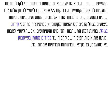
קמפיינים שיווקיים, הוא גם יעקוב אחר מסעות הפרסום כדי לקבל תובנות
הנוגעות לביצועי הקמפיינים. בדיקות B/A יאפשרו ליועץ לבחון אלמנטים
שונים במסעות פרסום ולבחור את האלמנטים המשכנעים ביותר. ניתוח
ביצועים בגוגל אנליטיקס יאפשר מקסום ואופטימיזציה למהלכי
קידום
בגוגל
, בחינת רמת המעורבות, הלייקים והשיתופים יאפשר ליועץ לאבחן
ולנתח את איכות הפילוח של קהל היעד
בקידום ממומן בפייסבוק
,
באינסטגרם, בלינקדאין וברשתות חברתיות אחרות וכו'.