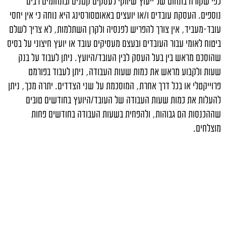
כפי שקורה בתחום של ייעוץ שיווקי לעסקים קטנים ובתחומים רבים
נוספים. העסקת עובדים ו/או יועצים באאוטסורסינג היא נוחה כי אין יחסי
עובד-מעביד, אין צורך להפריש לפנסיה ולקרן השתלמות, לא צריך לשלם
ביטוח לאומי עבור העובדים ובעצם מעסיקים עובד או יועץ חיצוני על בסיס
שהוסכם מראש בין בעל העסק לבין העובד/היועץ. ניתן לעבוד על בנק
שעות ולקבוע מראש את כמות שעות העבודה, ניתן לעבוד בפורמט
פרוייקטלי או בכל דרך אחרת, המוסכמת על שני הצדדים. יתרה מכך, ניתן
להעלות את כמות שעות העבודה של העובד/היועץ בחודשים טובים
שההכנסות הם גבוהות, ולהפחית בשעות העבודה בחודשים פחות
מוצלחים.