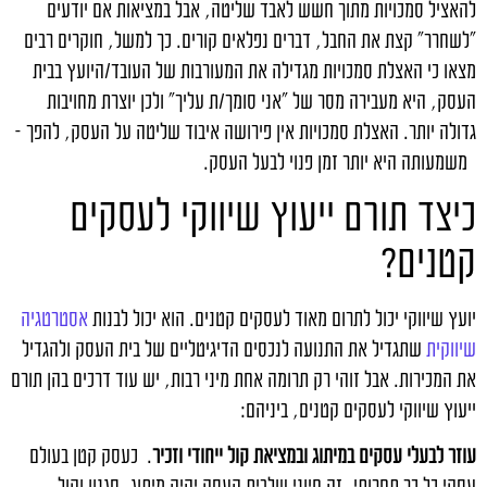
להאציל סמכויות מתוך חשש לאבד שליטה, אבל במציאות אם יודעים
"לשחרר" קצת את החבל, דברים נפלאים קורים. כך למשל, חוקרים רבים
מצאו כי האצלת סמכויות מגדילה את המעורבות של העובד/היועץ בבית
העסק, היא מעבירה מסר של "אני סומך/ת עליך" ולכן יוצרת מחויבות
גדולה יותר. האצלת סמכויות אין פירושה איבוד שליטה על העסק, להפך –
משמעותה היא יותר זמן פנוי לבעל העסק.
כיצד תורם ייעוץ שיווקי לעסקים
קטנים?
יועץ שיווקי יכול לתרום מאוד לעסקים קטנים. הוא יכול לבנות
אסטרטגיה
שיווקית
שתגדיל את התנועה לנכסים הדיגיטליים של בית העסק ולהגדיל
את המכירות. אבל זוהי רק תרומה אחת מיני רבות, יש עוד דרכים בהן תורם
ייעוץ שיווקי לעסקים קטנים, ביניהם:
עוזר לבעלי עסקים במיתוג ובמציאת קול ייחודי
וזכיר
. כעסק קטן בעולם
עסקי כל כך תחרותי, זה חיוני שלבית העסק יהיה מיתוג, סגנון וקול