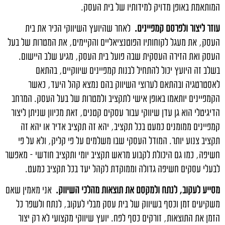
המותאמת באופן מדויק למידותיו של בית העסק.
עוזר ליצור ולפרסם קמפיינים.
לאחר שהיועץ השיווקי הכיר את בית
העסק, את מעגל לקוחותיו הפוטנציאליים והקיימים, את המטרות של בעל
העסק ואת הזירה העסקית שבה פועל בית העסק, מגיע שלב היישום.
בשלב זה היועץ יכול להתחיל לבנות קמפיינים שיווקיים, בהתאם
לאסטרטגיה ובהתאם לערוצי השיווק בהם נמצא קהל היעד, כאשר
הקמפיינים יותאמו באופן אישי לתקציב ולמטרות של בעל העסק. המרחב
הדיגיטלי הוא גן עדן שיווקי עבור עסקים קטנים, זאת מכיוון שניתן ליצור
קמפיינים ממומנים כמעט בכל תקציב, יהא זה תקציב אדיר או יהא זה
תקציב צנוע יותר. המודל העסקי שבו משלמים על פי קליק, ולא על פי
חשיפה, כמו גם היכולת לקבוע מראש תקציב יומי ותקציב חודשי – מאפשר
לבעלי עסקים חשיפה גדולה וממוקדת לקהל יעד בכל תקציב כמעט.
מסייע לעקוב, לנתח ולמקסם את תוצאות מהלכי השיווק.
אני מאמין שאם
משקיעים זמן וכסף בשיווק של בית עסק מבלי לעקוב, לנתח ולשפר כל
הזמן את התוצאות, זורקים כסף לפח. יועץ שיווקי מקצועי לא רק יצור