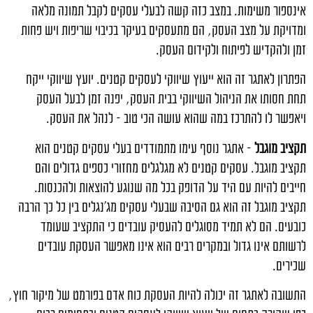
אינספור משימות. במצב כזה קשה לבעלי עסקים לקבל תמונה מלאה
ומדויקת על מצב העסק, הם מתעסקים בעיקר בכיבוי שריפות ויש פחות
זמן ולהקדיש לפיתוח ולקידום העסק.
הפתרון לאתגר זה הוא ייעוץ שיווקי לעסקים קטנים. יועץ שיווקי ייקח
תחת חסותו את הניהול השיווקי בבית העסק, יפנה זמן לבעל העסק
ויאפשר לו להתרכז במה שהוא עושה הכי טוב – לנהל את העסק.
תקציב מוגבל
– אתגר נוסף עימו מתמודדים בעלי עסקים קטנים הוא
תקציב מוגבל. עסקים קטנים לא מגלגלים מחזורי כספים גדולים והם
חייבים להיות עם היד על הדופק בכל מה שנוגע להוצאות ולהכנסות.
תקציב מוגבל זה הוא גם הסיבה שבעלי עסקים מג'נגלים בין כל כך הרבה
כובעים. הם לא תמיד מסוגלים להעסיק עובדים כי התקציב שעומד
לרשותם אינו גדול ובמקרים רבים הוא אינו מאפשר העסקת עובדים
שכירים.
התשובה לאתגר זה יכולה להיות העסקת כוח אדם בפורמט של מיקור חוץ,