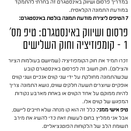
במדריך פרסום ושיווק באינסטגרם זה בחרתי להתמקד
במודעת התמונה הקלאסית.
7 הטיפים ליצירת מודעת תמונה בולטת באינסטגרם:
פרסום ושיווק באינסטגרם: טיפ מס'
1 – קומפוזיציה וחוק השלישים
זכרו תמיד את חוק הקומפוזיציה (שמיושם בעולמות הציור
והצילום). חוק חשוב זה לפרסום באינסטגרם קובע
שכשהתמונה מחולקת על ידי שני קווים אנכיים ושני קווים
אופקיים שיוצרים תשעה חלקים שווים, נושא התמונה צריך
להיות ממוקם על אחד הקווים או באחת מארבע נקודות
המפגש של קווים אלו.
טיפ אישי ממני:
כלל זה הוא קו מנחה שלא חייבים ליישם,
אבל אני ממליץ בחום לעשות זאת כדי להשיג את מירב
תשומת הלב של הלקוחות הפוטנציאליים.