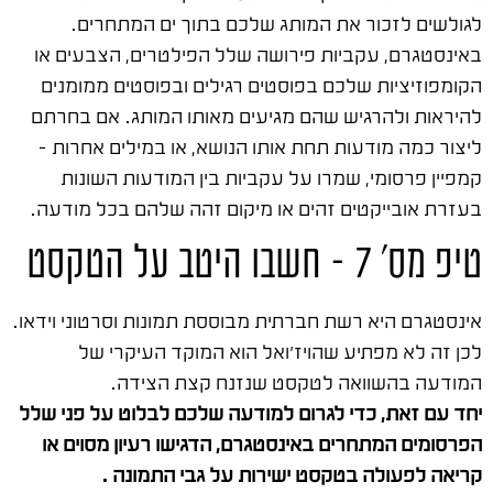
לגולשים לזכור את המותג שלכם בתוך ים המתחרים.
באינסטגרם, עקביות פירושה שלל הפילטרים, הצבעים או
הקומפוזיציות שלכם בפוסטים רגילים ובפוסטים ממומנים
להיראות ולהרגיש שהם מגיעים מאותו המותג. אם בחרתם
ליצור כמה מודעות תחת אותו הנושא, או במילים אחרות –
קמפיין פרסומי, שמרו על עקביות בין המודעות השונות
בעזרת אובייקטים זהים או מיקום זהה שלהם בכל מודעה.
טיפ מס' 7 – חשבו היטב על הטקסט
אינסטגרם היא רשת חברתית מבוססת תמונות וסרטוני וידאו.
לכן זה לא מפתיע שהויז’ואל הוא המוקד העיקרי של
המודעה בהשוואה לטקסט שנזנח קצת הצידה.
יחד עם זאת, כדי לגרום למודעה שלכם לבלוט על פני שלל
הפרסומים המתחרים באינסטגרם, הדגישו רעיון מסוים או
קריאה לפעולה בטקסט ישירות על גבי התמונה .