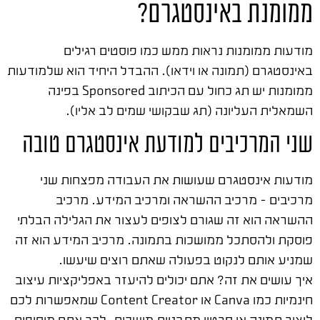
ממומנת באינסטגרם?
מודעות ממומנות נראות ממש כמו פוסטים רגילים
באינסטגרם (תמונה או וידאו). ההבדל היחיד הוא שלמודעות
ממומנות יש תג כחול עם הכיתוב Sponsored בפינה
השמאלית העליונה (תג שבקושי שמים לב אליו).
שני המרכיבים למודעת אינסטגרם טובה
מודעות אינסטגרם שעושות את העבודה מפצחות שני
מרכיבים – מרכיב ההשראה ומרכיב המידע. מרכיב
ההשראה הוא זה שגורם לצופים לעצור את הגלילה הבלתי
פוסקת ולהסתכל ממושכות בתמונה. מרכיב המידע הוא זה
שמניע אותם לנקוט בפעולה שאתם רוצים שיעשו.
איך עושים את זה? אתם יכולים להיעזר באפליקציות עיצוב
חינמיות כמו Canva או Content Creator שמאפשרות לכם
ליצור תמונה או סרטון מתבניות מושכות. לכך אתם מוסיפים