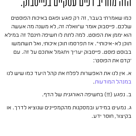
הזה מחריב דפים עסקיים בפייסבוק.
כמו שאמרתי בעבר, זה רק פוגע ופוגם באיכות הפוסטים
שלכם. פייסבוק אומר ש"וואלה זה, לא משנה מה אעשה
הוא יממן את הפוסט. למה לתת לו חשיפה חינם? זה במילא
תוכן לא-איכותי". אז תפרסמו תוכן איכותי, ואל תשתמשו
בבוסט פוסט. פייסבוק יעריך ויתגמל אותכם על זה. עם
'קדם את הפוסט':
א. אין לנו את האפשרות לפלח את קהל היעד כמו שיש לנו
במנהל המודעות
.
ב. נפגע (!!!) בחשיפה האורגנית של הדף.
ג. נמעיט במידע ובמסקנות מהקמפיינים שנוציא לדרך. או
בקיצור, חוסר ידע.