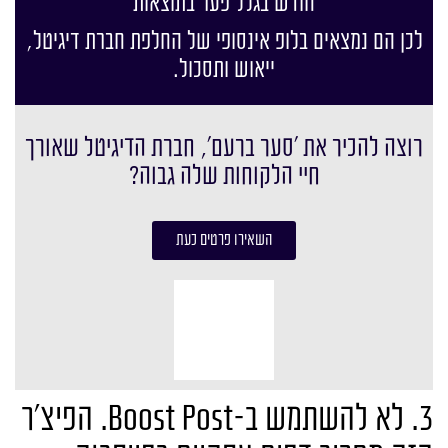
חודש בגלל פער בתוצאות
לכן הם נמצאים בלופ אינסופי של החלפת חברת דיגיטל,
ייאוש ותסכול.
רוצה להכיר את ׳סער ברעם׳, חברת הדיגיטל שאורך
חיי הלקוחות שלה גבוה?
השאירו פרטים כעת
3. לא להשתמש ב-Boost Post. הפיצ'ר