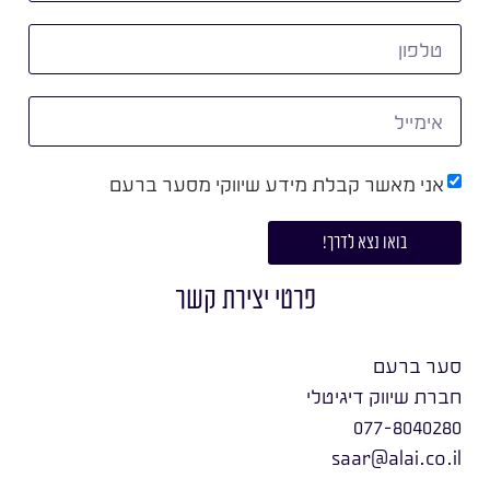
אני מאשר קבלת מידע שיווקי מסער ברעם
בואו נצא לדרך!
פרטי יצירת קשר
סער ברעם
חברת שיווק דיגיטלי
077-8040280
saar@alai.co.il