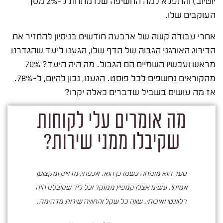
יוטיוב) והתפלא למה החשיפה שלו מתחת ל-2% מסך
העוקבים שלו.
אחרי עבודה קשה של ארבעה חודשים בניסיון להחזיר את
הדירוג האורגני הגבוה של הדף שלו, הגענו ליעד שהגדרנו
מראש ועכשיו השמיים הם הגבול. מה היה היעד? 70%
מהקוראים נחשפים לכל פוסט. הגענו, נכון להיום, ל-78%.
אז מה עושים בשביל שדברים כאלה יקרו?
מה אומרים עלי לקוחות
שקיבלו ממני שירות?
סער הוא מומחה כשמו כן הוא. אכפתי, מדוייק ומקצוען
ס
אמיתי. עשינו אצלו קמפיין ממוקד וכל ליד שקיבלנו היה
רלוונטי ואיכותי. שווה כל שקל והחוויה שירות מדהימה.
בעו