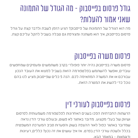
גודל פרסום בפייסבוק – מה הגודל של התמונה
שאני אמור להעלות?
מה הוא הגודל של התמונות של פייסבוק? הגיע הזמן לשבת ולדבר קצת על גודל
פרסום בפייסבוק, איך הוא משתנה ומצורפת גם טבלה בשביל להקל עליכם קצת.
פרסום משרה בפייסבוק
פרסום משרה בפייסבוק נהיה יותר פופולרי בקרב משתמשים ומעסיקים שמחפשים
עובדים, ואפשר להשתמש בפלטפורמה הזאת בשביל למצוא את העובד הנכון
עבורכם או את המשרה המתאימה לכם. הנה 5 כלים שפייסבוק מציע לנו בהם
נוכל כדי להשיג את המטרה הזאת.
פרסום בפייסבוק לעורכי דין
הרשתות החברתיות הפכו בשנים האחרונות לפלטפורמה משמעותית לפרסום
ושיווק של בעלי מקצוע. מדובר באתגר לא פשוט, ובעולם עורכי הדין נראה
שמדובר באתגר כפול לאור ההצפה בשוק והסערות סביב המערכת המשפטית
בכלל ולשכת עורכי הדין בפרט. אז איך עושים את זה נכון? כללים, רעיונות
ודוגמאות – במאמר הבא.