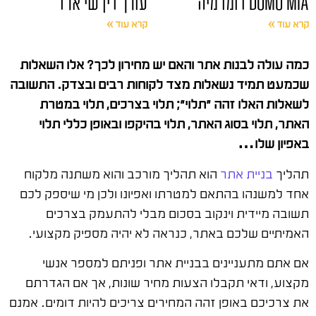
DOMO MIA דומו מיה
עורך דין שי ארז
קרא עוד »
קרא עוד »
כמה עולה לבנות אתר והאם יש מחירון לכך? אלו השאלות
שכמעט תמיד נשאלות מצד לקוחות רבים ובצדק. התשובה
לשאלות האלו זהה "תלוי"; תלוי בצרכים, תלוי במטרת
האתר, תלוי בסוג האתר, תלוי בהיקפו ובאופן כללי תלוי
באפיון שלו…
תהליך
בניית אתר
הוא תהליך מורכב והוא משתנה מלקוח
אחד למשנהו בהתאם למטרתו ואפיונו ולכן מי שיספק לכם
תשובה מיידית וינקוב בסכום מבלי להתעמק בצרכים
האמיתיים שלכם באתר, כנראה לא יהיה מספיק מקצועי.
אם אתם מתעניינים בבניית אתר ופניתם למספר אנשי
מקצוע, ודאי תקבלו הצעות מחיר שונות, אך אם הגדרתם
את צרכיכם באופן זהה המחירים צריכים להיות דומים. אמנם