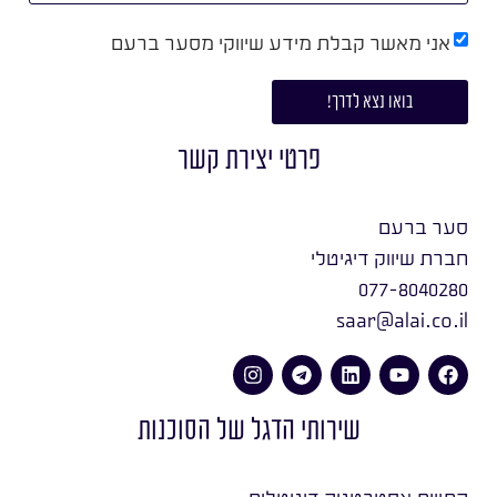
אני מאשר קבלת מידע שיווקי מסער ברעם
בואו נצא לדרך!
פרטי יצירת קשר
סער ברעם
חברת שיווק דיגיטלי
077-8040280
saar@alai.co.il
שירותי הדגל של הסוכנות