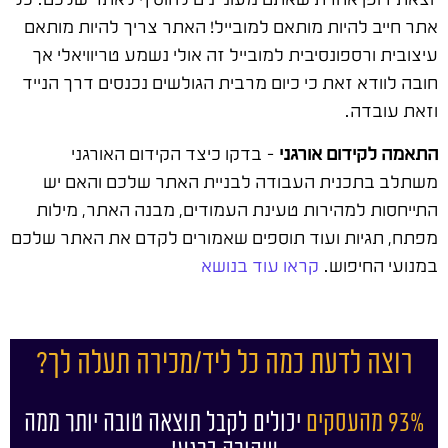
אתר חייב להיות מותאם למובייל! האתר צריך להיות מותאם
עיצובית ורספונסיבית למובייל זה אולי נשמע טריוויאלי אך
חובה לוודא זאת כי כיום מרבית הגולשים נכנסים דרך הנייד
וזאת עובדה.
התאמה לקידום אורגני
– בדקו כיצד הקידום האורגני
משתלב בתכנית העבודה לבניית האתר שלכם והאם יש
התייחסות למהירות טעינת העמודים, מבנה האתר, מילות
מפתח, תגיות ועוד תוספים שאמורים לקדם את האתר שלכם
במנועי החיפוש.
קראו עוד בנושא
רוצה לדעת כמה כל ליד/מכירה תעלה לך?
93% מהעסקים
יכולים לקבל תוצאה טובה יותר ממה