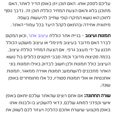
עליכם לספק אותו. האם תוכן יוזן באופן תדיר לאתר, האם
מתוכנן בלוג והאם הצעת המחיר כוללת תוכן זה. נדבך נוסף
לתוכן הוא נושא המיקרו קופי שחייב להיעשות בשפה
מיתוגית אחידה ובהתאם לקהל היעד בכל עמודי האתר.
תמונות ועיצוב
– בניית אתר כוללת
עיצוב אתר
, וכאן המקום
לברר האם מדובר בעיצוב מינימלי או עיצוב מושקע הכולל
תכנון על ידי מעצב גרפי. אם הצעת המחיר כוללת עיצוב,
בכמה סקיצות מדובר וכמה סבבי תיקונים כלולים בו? נושא
העיצוב כולל תמונות ולכן חשוב לבדוק באילו תמונות בוני
האתר מתכננים להשתמש; תמונות אווירה ממאגר, תמונות
אותנטיות או אולי תמונות סטודיו, כל אלו מתומחרים באופן
שונה.
שורה תחתונה:
אם אתם רוצים שהאתר שלכם יותאם באופן
אישי וקפדני למותג שלכם, כדאי להשקיע בו ולבנות אותו
באופן מקצועי שישרת אתכם כהלכה ויעזור לכם לשווק את