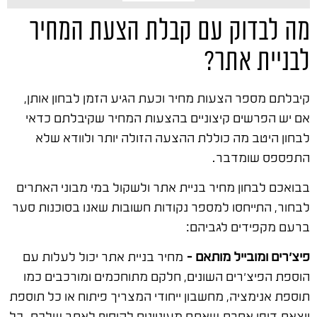
מה לבדוק עם קבלת הצעת המחיר
לבניית אתר?
קיבלתם מספר הצעות מחיר וכעת הגיע הזמן לבחון אותן,
אם יש הפרשים קיצוניים בהצעות המחיר שקיבלתם כדאי
לבחון היטב מה כוללת ההצעה הזולה יותר ולוודא שלא
התפספס שומדבר.
בבואכם לבחון מחיר בניית אתר ולשקול במי מבוני האתרים
לבחור, התייחסו למספר נקודות חשובות שאנו בסוכנות סער
ברעם מקפידים לגביהם:
פיצ'רים ומובייל מותאם –
מחיר בניית אתר יכול לעלות עם
הוספת הפיצ'רים השונים, חלקם מתוחכמים ומורכבים כמו
תוספת אנימציה, מחשבון ייחודי המצריך פיתוח או כל תוספת
יוצאת דופן אחרת שאתם מעוניינים להוסיף לאתר שלכם. כל