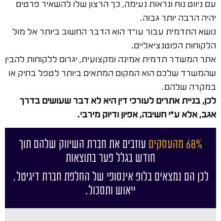
עם ניווט נוח ונראות נעימה, כך הרצון שלו להשאיר פרטים
יהיה הרבה יותר גבוה.
נושא התדמית עבור עו"ד הוא הדבר החשוב ביותר אל מול
הלקוחות הפוטנציאליים.
אתר המשדר תדמית אמינה ומקצועית, יגרום ללקוחות להבין
שהמשרד שלכם הוא המקום המתאים ביותר לטפל בתיק או
במקרה שלהם.
לכן, בניית אתרים לעורכי דין היא לא דבר שעושים בדרך
אגב, אלא ע"י חשיבה, אפיון ודיוק מירבי.
68% מהעסקים
עוזבים את חברת השיווק שלהם תוך
חודש בגלל פער בתוצאות
לכן הם נמצאים בלופ אינסופי של החלפת חברת דיגיטל,
ייאוש ותסכול.