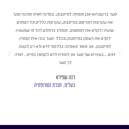
סער ברעם הוא אכן מומחה לפייסבוק. בסדנה חוויתי ומהנה סקר
את עקרונות הפרסום בפייסבוק, עקרונות כללים וכל הטיפים
שיעזרו לקדם את הפוסטים. מומלץ בהחלט לכל מי שמעוניין
לקדם את העסק בפייסבוק ובכלל. סער בנה איתי קמפיין
לפייסבוק. אני מאוד מאמינה בללמוד לדוג ולא רק לקנות
דגים...בעזרתו של סער אני לומדת לדוג לקוחות בפייס.. תודה
לך סער
רנה שפירא
בעלים, חברת נטורופתיה