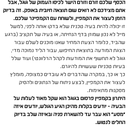
הכסף שלכם זורם וזורם הישר לכיסו העמוק של גוגל, אבל
אתם מצידכם לא רואים שום תוצאה חיובית באופק. זה בדיוק
הזמן לעצור את הקמפיין, ולשוחח עם הקמפיינר שלכם.
זו יכולה להיות בעיה טכנית שלא בדקו אותה לפני, למשל
מייל לא נכון שמוזן בדף הנחיתה, או בעיה של תקציב (ברגע
שהביד, כלומר הצעת המחיר שאנו מוכנים לשלם עבור
הצגת המודעה בתוצאת החיפוש, עבור הליד נמוכה מדי,
גוגל לא תחשוף את המודעות לקהל הרלוונטי) ועוד שלל
בעיות טכניות שעשויות להיגרם.
כך או כך, במקרה שהדברים לא עובדים כמצופה, מומלץ
לעצור את הקמפיין, לבצע ניתוח של הנתונים ולהסיק
מסקנות מתאימות.
היתרון בקמפיין פרסום בגוגל הוא שקל מאוד לעלות על
הבעיה – יודעים בקלות מהיכן הגיע הגולש, יודעים איזה
"מסע" הוא עבר עד להשארת פניה ובאיזה שלב בדיוק
החליט לנטוש.