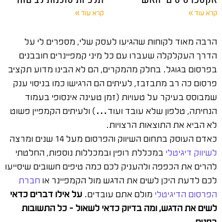
קרא עוד »
קרא עוד »
הרבה מאוד לקוחות שהגיעו לעסק שלי, מספרים לי על
הדרך העקלקלה שעברו עם כל מיני קמפיינרים חובבנים
בפרסום בגוגל. בחלק מהמקרים, הם לא הבינו מדוע תקציב
פרסום כה רב מתבזבז, לעיתים הם הרגישו כמו בניסוי ענק
שמבוסס בעיקר על טעויות (זמן טעינה אינסופי בעמוד
הנחיתה, טלפון שלא עובד ועוד…) ולעיתים הקמפיין פשוט
לא הביא את התוצאות הרצויות.
כאדם העוסק בתחום השיווק והפרסום מעל 14 שנים ומרצה
לשיווק דיגיטלי
במכללת רופין ובמכללות נוספות, החלטתי
להרים את הכפפה ולהעניק לכם כמה טיפים חשובים שיסייעו
לכם לדעת היכן לשים את הדגש מול הקמפיינר או
חברת
הפרסום הדיגיטלי
מולם אתם עובדים.
על אילו דברים כדאי
לשים את הדגש, ומה בדיוק כדאי לשאול – כל התשובות
בפנים.