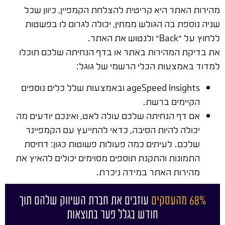
מהירות האתר היא קריטית להצלחת הקמפיין, כיוון שכל
שניה נוספת בה הגולש ממתין, יכולה לגרום לו בפשטות
ללחוץ על "Back" ולנטוש את האתר.
את בדיקת המהירות באתר או בדף הנחיתה שלכם תוכלו
למדוד באמצעות הכלי הרשמי של גוגל:
ageSpeed Insights ובאמצעות שלל כלים נוספים
הקיימים ברשת.
אם דף הנחיתה שלכם עולה לאט, ואינכם יודעים מה
יכולה להיות הסיבה, כדאי להתייעץ עם הקמפיינר
שלכם. לעיתים כמה פעולות פשוטות כגון: דחיסת
התמונות והתקנת תוספים מסוימים יכולים להאיץ את
מהירות האתר במידה ניכרת.
68% מהעסקים
עוזבים את חברת השיווק שלהם תוך
חודש בגלל פער בתוצאות