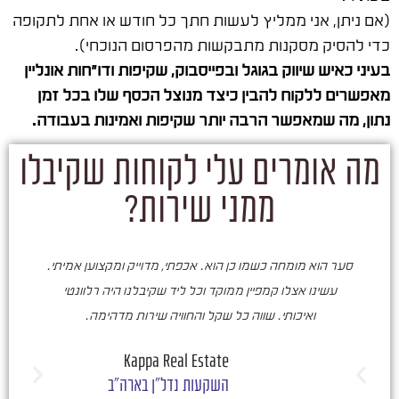
(אם ניתן, אני ממליץ לעשות חתך כל חודש או אחת לתקופה
כדי להסיק מסקנות מתבקשות מהפרסום הנוכחי).
בעיני כאיש שיווק בגוגל ובפייסבוק, שקיפות ודו"חות אונליין
מאפשרים ללקוח להבין כיצד מנוצל הכסף שלו בכל זמן
נתון, מה שמאפשר הרבה יותר שקיפות ואמינות בעבודה.
מה אומרים עלי לקוחות שקיבלו
ממני שירות?
סער הוא מומחה כשמו כן הוא. אכפתי, מדוייק ומקצוען אמיתי.
סע
עשינו אצלו קמפיין ממוקד וכל ליד שקיבלנו היה רלוונטי
ואיכותי. שווה כל שקל והחוויה שירות מדהימה.
ו
ש
Kappa Real Estate
השקעות נדל"ן בארה"ב