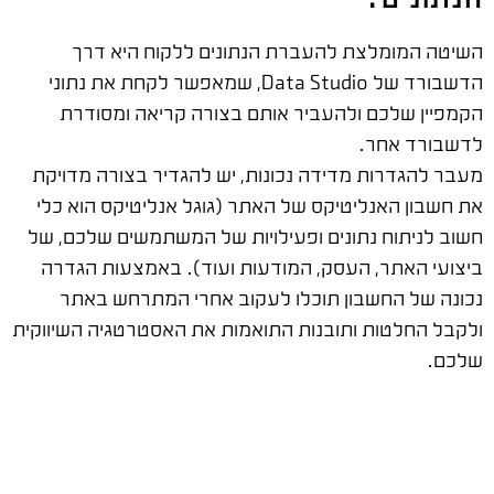
השיטה המומלצת להעברת הנתונים ללקוח היא דרך
הדשבורד של Data Studio, שמאפשר לקחת את נתוני
הקמפיין שלכם ולהעביר אותם בצורה קריאה ומסודרת
לדשבורד אחר.
מעבר להגדרות מדידה נכונות, יש להגדיר בצורה מדויקת
את חשבון האנליטיקס של האתר (גוגל אנליטיקס הוא כלי
חשוב לניתוח נתונים ופעילויות של המשתמשים שלכם, של
ביצועי האתר, העסק, המודעות ועוד). באמצעות הגדרה
נכונה של החשבון תוכלו לעקוב אחרי המתרחש באתר
ולקבל החלטות ותובנות התואמות את האסטרטגיה השיווקית
שלכם.