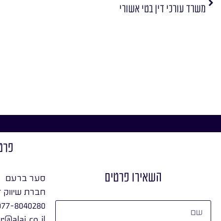
משרד עורכי דין בטי אשורי
פרט
השאירו פרטים
סער ברעם
חברת שיווק ד
077-8040280
r@alai.co.il