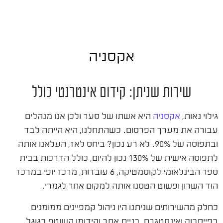
אקסניה
שירות שניתן: קידום אינטרנטי כולל
גילוי נאות,
אקסניה
היא אשתו של סער ולכן אנו מנהלים
עבורה את מערך הפרסום. כשהתחלנו, היא הייתה לבד
ובתפוסה של 90%. לא רע נכון? ביחס לאז, העלאנו אותה
לתפוסה אישית של 130% נכון להיום, כולל הדרכות בבית
ספר הבינלאומי לקוסמטיקה, 6 עובדות, מרכז יופי במרכז
הוד השרון ופשוט הטסנו אותה למקום אחר לגמרי.
כחלק מהשירותים שניתנו היו ניהול קמפיינים ממומנים
בפייסבוק ואינסטגרם, בניית אתר וקידומו השוטף בגוגל