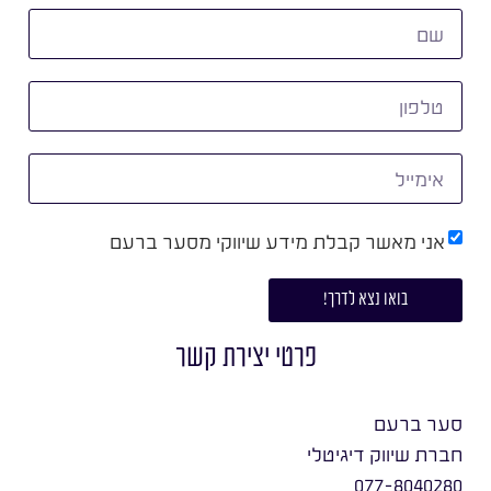
אני מאשר קבלת מידע שיווקי מסער ברעם
בואו נצא לדרך!
פרטי יצירת קשר
סער ברעם
חברת שיווק דיגיטלי
077-8040280