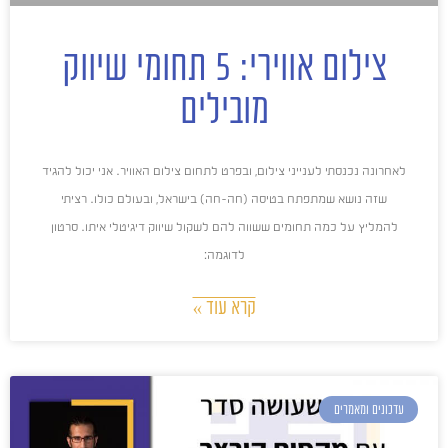
צילום אווירי: 5 תחומי שיווק
מובילים
לאחרונה נכנסתי לענייני צילום, ובפרט לתחום צילום האוויר. אני יכול להגיד
שזה נושא שמתפתח בטיסה (חה-חה) בישראל, ובעולם כולו. רציתי
להמליץ על כמה תחומים ששווה להם לשקול שיווק דיגיטלי איתו. סרטון
לדוגמה:
קרא עוד »
עדכונים ומאמרים