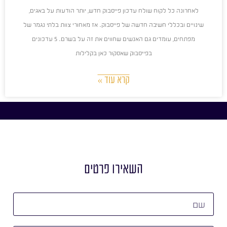
לאחרונה כל לקוח שולח עדכון פייסבוק חדש, יותר הודעות על באגים,
שינויים ובכללי חשיבה חדשה של פייסבוק. אז מאחורי צוות בלתי נגמר של
מפתחים, עומדים גם האנשים שחווים את זה על בשרם. 5 עדכונים
בפייסבוק שאסקור כאן בקלילות
קרא עוד »
השאירו פרטים