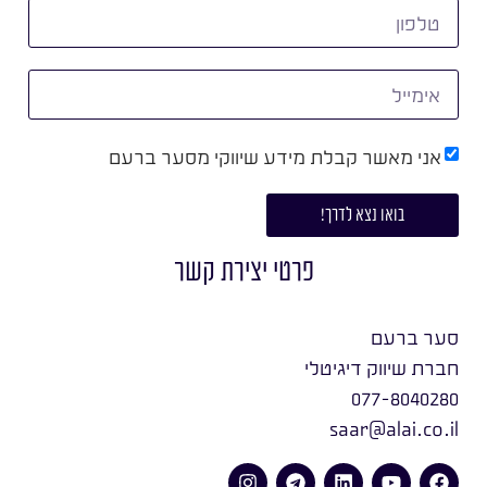
אני מאשר קבלת מידע שיווקי מסער ברעם
בואו נצא לדרך!
פרטי יצירת קשר
סער ברעם
חברת שיווק דיגיטלי
077-8040280
saar@alai.co.il