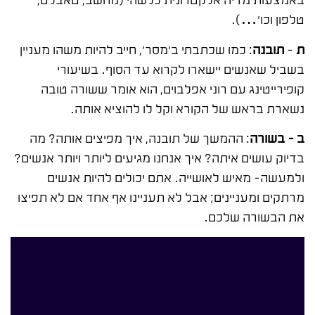
טלפון וכו'…).
ת
–
תובנה
: כמו שכתבתי ב'מסר', חייב להיות משהו מעניין
בשביל שאנשים יישארו לקרוא עד הסוף. בשיעורי
קופירייטינג עם רוני אפלבוים, הוא אומר ששורה טובה
נשארת בראש של הקורא וקל לו להוציא אותה.
ב – בשורה
: ההמשך של תובנה, איך מפיצים אותה? מה
בדיוק עושים איתה? איך אנחנו מגיעים ליותר ויותר אנשים?
ולמעשה- מאיש לאושייה. אתם יכולים להיות אנשים
מרתקים ומעניינים; אבל לא תעניינו אף אחד אם לא תפיצו
את הבשורה שלכם.