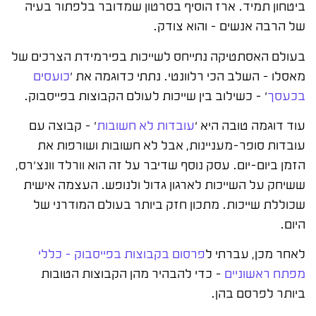
ביטחון תמיד. ארז הוסיף בסרטון שמדובר בלפתור בעיה
של הרבה אנשים – והוא צודק.
בעולם האסתטיקה נתייחס לשייכות בפירמידת הצרכים של
מאסלו – השלב הכי רלוונטי. נתתי כדוגמה את '
כועסים
בכעסך
' – כשילוב בין שייכות לעולם הקבוצות בפייסבוק.
עוד דוגמה טובה היא '
עובדות לא חשובות
' – קבוצה עם
עובדות סופר-מעניינות, אבל לא חשובות ושורפות את
הזמן ביום-יום. עסק נוסף שדיבר על זה הוא וורלד וונצ'רס,
ששיחק על השייכות לארגון גדול ולנופש. העצמה אישית
שכוללת שייכות. מתכון חזק ביותר בעולם המודרני של
היום.
לאחר מכן, עברתי ל
פרסום בקבוצות בפייסבוק – כללי
מפתח ראשוניים
– כדי להבהיר מהן הקבוצות הטובות
ביותר לפרסם בהן.