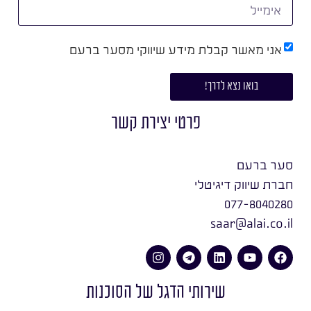
אני מאשר קבלת מידע שיווקי מסער ברעם
בואו נצא לדרך!
פרטי יצירת קשר
סער ברעם
חברת שיווק דיגיטלי
077-8040280
saar@alai.co.il
שירותי הדגל של הסוכנות