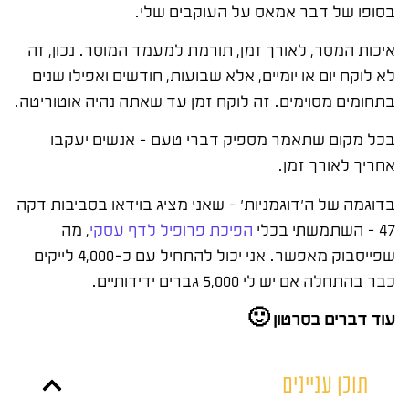
בסופו של דבר אמאס על העוקבים שלי.
איכות המסר, לאורך זמן, תורמת למעמד המוסר. נכון, זה
לא לוקח יום או יומיים, אלא שבועות, חודשים ואפילו שנים
בתחומים מסוימים. זה לוקח זמן עד שאתה נהיה אוטוריטה.
בכל מקום שתאמר מספיק דברי טעם – אנשים יעקבו
אחריך לאורך זמן.
בדוגמה של ה'דוגמניות' – שאני מציג בוידאו בסביבות דקה
47 – השתמשתי בכלי
הפיכת פרופיל לדף עסקי
, מה
שפייסבוק מאפשר. אני יכול להתחיל עם כ-4,000 לייקים
כבר בהתחלה אם יש לי 5,000 גברים ידידותיים.
עוד דברים בסרטון 🙂
תוכן עניינים