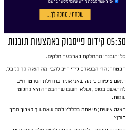
אני מאשר קבלת מידע שיווקי מסער ברעם
שלחתי. מחכה לך...
05:30 קידום פייסבוק באמצעות תובנות
כל 'תובנה' מתחלקת לארבעה חלקים.
הבטחה; הרי הבנאדם לידי חייב להבין מה הוא הולך לקבל.
תיאום ציפיות; כי מה שאני אומר בתחילת הסרטון חייב
להתגשם בסופו, ושלא יחשבו שההבטחה היא לחלוטין
שטות.
הצגה אישית; מי אתה בכלל? למה שאמשיך לצרוך ממך
תוכן?
התובנה עצמה – לדוגמה, להגיע להיות סלב באמצעות