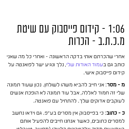
1:06 – קידום פייסבוק עם שיטת
מ.כ.ת.ב – הכרות
אחרי שהכרתם אותי בדקה הראשונה – ואחרי כל מה שאני
כותב גם ב
עמוד האודות שלי
, נלך ונגיע ישר לפואנטה על
קידום פייסבוק אישי.
מ – מסר
: אני חייב להביא משהו לשולחן. נכון שעוד תמונה
שלי זה חמוד לאללה, אבל עוד תמונה לא הופכת אנשים
לעוקבים אדוקים שלך. להתחיל עם פואנטה.
כ – כתוב
: כי בפייסבוק אין מסרים בע"פ. גם וידאו נחשב
למסרים כתובים, כאשר אנחנו חייבים להפעיל אותם
באמצעות מדיה אלקטרונית כלשהי (מחשב, טאבלט,