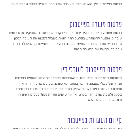
פרסום בפייסבוק, איך הוא משתנה ומצורפת גם טבלה בשביל להקל עליכם קצת.
פרסום משרה בפייסבוק
פרסום משרה בפייסבוק נהיה יותר פופולרי בקרב משתמשים ומעסיקים שמחפשים
עובדים, ואפשר להשתמש בפלטפורמה הזאת בשביל למצוא את העובד הנכון
עבורכם או את המשרה המתאימה לכם. הנה 5 כלים שפייסבוק מציע לנו בהם
נוכל כדי להשיג את המטרה הזאת.
פרסום בפייסבוק לעורכי דין
הרשתות החברתיות הפכו בשנים האחרונות לפלטפורמה משמעותית לפרסום
ושיווק של בעלי מקצוע. מדובר באתגר לא פשוט, ובעולם עורכי הדין נראה
שמדובר באתגר כפול לאור ההצפה בשוק והסערות סביב המערכת המשפטית
בכלל ולשכת עורכי הדין בפרט. אז איך עושים את זה נכון? כללים, רעיונות
ודוגמאות – במאמר הבא.
קידום מסעדות בפייסבוק
בין אם אנחנו פותחים מסעדה, לבין אם יש לנו מסעדה כבר זמן רב ואנחנו רוצים