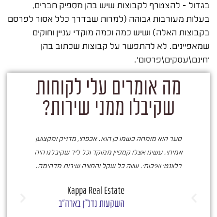
בגדול – להצטרף לקבוצות שיש בהן מספיק חברים,
בעלות מעורבות גבוהה (למרות שבדרך כלל אסור לפרסם
בקבוצות האלה) ושיש כמה וכמה מוקדי עניין וחוקים
שמאפיינים. לא להתפשר על קבוצות שכתוב בהן
'חינם\עסקים\פרסום'.
מה אומרים עלי לקוחות
שקיבלו ממני שירות?
סער הוא מומחה כשמו כן הוא. אכפתי, מדוייק ומקצוען
ס
אמיתי. עשינו אצלו קמפיין ממוקד וכל ליד שקיבלנו היה
רלוונטי ואיכותי. שווה כל שקל והחוויה שירות מדהימה.
בעו
Kappa Real Estate
מעי
השקעות נדל"ן בארה"ב