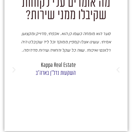
מה אומרים עלי לקוחות
שקיבלו ממני שירות?
סער הוא מומחה כשמו כן הוא. אכפתי, מדוייק ומקצוען
ס
אמיתי. עשינו אצלו קמפיין ממוקד וכל ליד שקיבלנו היה
רלוונטי ואיכותי. שווה כל שקל והחוויה שירות מדהימה.
בעו
Kappa Real Estate
מעי
השקעות נדל"ן בארה"ב