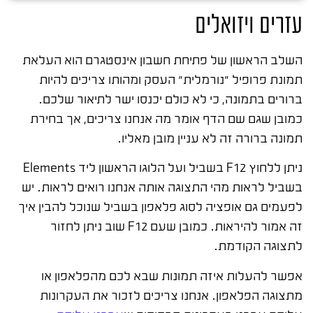
עזרים ויזואלים
השלב הראשון של פתיחת חשבון אינסטגרם הוא העלאת
תמונת פרופיל "נורמלית" העסק ומהותו צריכים להיות
ברורים בתמונה, כי לא כולם יכנסו ישר לתיאור שלכם.
כמובן שגם שם הדף אומר מה אנחנו צריכים, אך בחירת
תמונה ברורה זה לא עניין מובן מאליו.
ניתן ללחוץ F12 בשביל ועל הלוגו הראשון ליד Elements
בשביל לראות מהי התצוגה אותה אנחנו רואים לראות. יש
לפעמים גם אופציה לסוג פלאפון בשביל שנוכל להבין איך
זה אמור להיראות. כמובן שעם F12 שוב ניתן לחזור
לתצוגה הקודמת.
אפשר להעלות איזה תמונות שבא לכם מהפלאפון או
מתצוגה הפלאפון. אנחנו צריכים לזכור את העקרונות