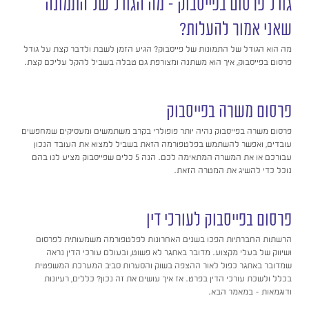
גודל פרסום בפייסבוק – מה הגודל של התמונה
שאני אמור להעלות?
מה הוא הגודל של התמונות של פייסבוק? הגיע הזמן לשבת ולדבר קצת על גודל
פרסום בפייסבוק, איך הוא משתנה ומצורפת גם טבלה בשביל להקל עליכם קצת.
פרסום משרה בפייסבוק
פרסום משרה בפייסבוק נהיה יותר פופולרי בקרב משתמשים ומעסיקים שמחפשים
עובדים, ואפשר להשתמש בפלטפורמה הזאת בשביל למצוא את העובד הנכון
עבורכם או את המשרה המתאימה לכם. הנה 5 כלים שפייסבוק מציע לנו בהם
נוכל כדי להשיג את המטרה הזאת.
פרסום בפייסבוק לעורכי דין
הרשתות החברתיות הפכו בשנים האחרונות לפלטפורמה משמעותית לפרסום
ושיווק של בעלי מקצוע. מדובר באתגר לא פשוט, ובעולם עורכי הדין נראה
שמדובר באתגר כפול לאור ההצפה בשוק והסערות סביב המערכת המשפטית
בכלל ולשכת עורכי הדין בפרט. אז איך עושים את זה נכון? כללים, רעיונות
ודוגמאות – במאמר הבא.