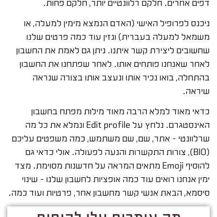
דפים אחרים. חלקם רלוונטיים יותר, חלקם פחות.
ניכנס לפרופיל האישי (האדם הנמצא מימין למעלה, או
משמאל למעלה בעברית) ונזין עוד כמה פרטים שלנו
שחשובים ליצירת קשר איתנו. ניתן גם לאמת את החשבון
לאחר שאנחנו פותחים אותו. לאחר שפתחנו את החשבון
בהתחלה, בואו נכיר אותו ונעצב אותו בצורה שנראה
שיראה.
כדאי מאוד למלא הרבה מאוד מילות מפתח בחשבון
האינסטגרם. נלחץ על Edit profile ונמלא את כל מה
שרלוונטי – אתר, שם, שם משתמש, כמה משפטים עליכם
(BIO), צורות התקשרות והנעה לפעולה. אולי כדאי גם
להוסיף Emoji מתאים המראה על חדשנות מסוימת. מצד
ימין אנחנו רואים עוד כמה אופציות לחשבון שלנו – שינוי
סיסמא, הבאת אנשי קשר מחשבון אחר, פרטיות ועוד כמה.