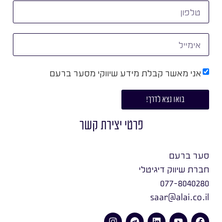
אני מאשר קבלת מידע שיווקי מסער ברעם
בואו נצא לדרך!
פרטי יצירת קשר
סער ברעם
חברת שיווק דיגיטלי
077-8040280
saar@alai.co.il