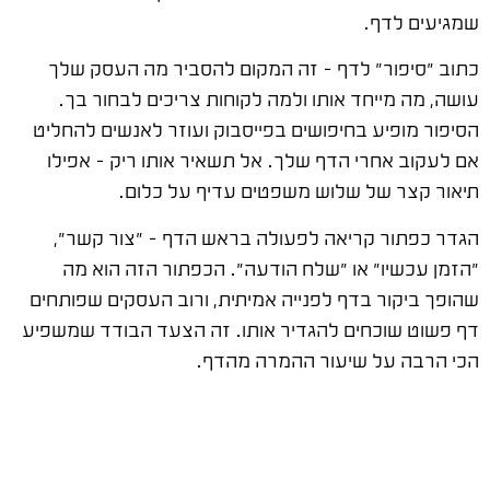
שמגיעים לדף.
כתוב "סיפור" לדף – זה המקום להסביר מה העסק שלך
עושה, מה מייחד אותו ולמה לקוחות צריכים לבחור בך.
הסיפור מופיע בחיפושים בפייסבוק ועוזר לאנשים להחליט
אם לעקוב אחרי הדף שלך. אל תשאיר אותו ריק – אפילו
תיאור קצר של שלוש משפטים עדיף על כלום.
הגדר כפתור קריאה לפעולה בראש הדף – "צור קשר",
"הזמן עכשיו" או "שלח הודעה". הכפתור הזה הוא מה
שהופך ביקור בדף לפנייה אמיתית, ורוב העסקים שפותחים
דף פשוט שוכחים להגדיר אותו. זה הצעד הבודד שמשפיע
הכי הרבה על שיעור ההמרה מהדף.