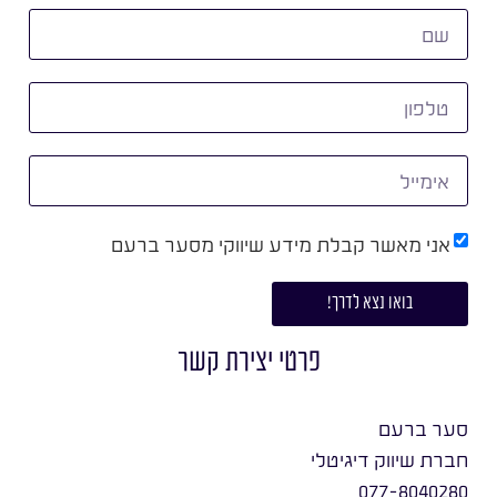
אני מאשר קבלת מידע שיווקי מסער ברעם
בואו נצא לדרך!
פרטי יצירת קשר
סער ברעם
חברת שיווק דיגיטלי
077-8040280