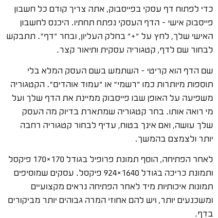
כדי לפתוח דף עסקי בפייסבוק, אתה צריך קודם כל חשבון
פייסבוק אישי – הדף העסקי נפתח תחתיו. היכנס לחשבון
האישי שלך, לחץ על "+" בחלק העליון, ובחר "דף". תתבקש
לבחור שם לדף, קטגוריה עסקית ותיאור קצר.
שם הדף הוא קריטי – השתמש בשם העסק המלא בלי
תוספות מיותרות כמו "רשמי" או "עמוד אוהדים". הקטגוריה
משפיעה על האופן שבו פייסבוק ממיינת את הדף שלך ועל
מי רואה אותו. בחר קטגוריה שמתארת בדיוק מה העסק
שלך עושה, ואם אינך בטוח, עדיף לבחור קטגוריה רחבה
יותר ולצמצם בהמשך.
לאחר הפתיחה, הוסף תמונת פרופיל בגודל 170×170 פיקסל
ותמונת כריכה בגודל 1640×924 פיקסל. עסקים שמוסיפים
תמונות איכותיות מיד לאחר הפתיחה נראים מקצועיים
ומשכנעים יותר, ויש להם אחוזי המרה גבוהים יותר מביקורים
בדף.