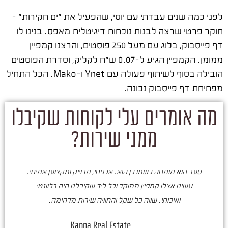
לפני כמה שנים עבדתי עם יוסי, שהפעיל את "ים חקירות" –
חוקר פרטי שרצה לבנות נוכחות דיגיטלית מאפס. בנינו לו
דף פייסבוק, בלוג עם מעל 250 פוסטים, והרצנו קמפיין
ממומן. הקמפיין הגיע ל-0.07 ש"ח לקליק, וסדרת הפוסטים
הובילה בסוף לשיתוף פעולה עם Ynet ו-Mako. הכל התחיל
מפתיחת דף פייסבוק נכונה.
מה אומרים עלי לקוחות שקיבלו
ממני שירות?
סער הוא מומחה כשמו כן הוא. אכפתי, מדוייק ומקצוען אמיתי.
סע
עשינו אצלו קמפיין ממוקד וכל ליד שקיבלנו היה רלוונטי
ואיכותי. שווה כל שקל והחוויה שירות מדהימה.
ו
ש
Kappa Real Estate