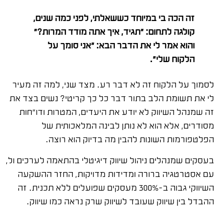
זה הכה בי במיוחד כששאלתי, לפני כמה שנים,
קולגה לתחום: ״תגיד, איך אתה מודד המרות?״
והוא אמר לי את הדבר הבא: ״אני סומך על
הלקוח שלי״.
לסמוך על הלקוח זה לא דבר רע. מצד שני, למה זה מעיר
לי את תשומת הלב בתור דבר כל כך קריטי? נשים בצד את
זה שמנהל השיווק לא יודע את היעדים, המטרות ודו״חות
מסודרים, אלא הוא לא נותן לבינה המלאכותית של
הפלטפורמות השונות להבין מה בדיוק הוא רוצה.
בעסקים שמנהלים ניהול שיווק דיגיטלי בהתאמה לערכים ול,
עם אסטרטגיה ברורה ומדידות מדויקות, החזר ההשקעה
השיווקי גבוה ב-300% מעסקים שפועלים ללא תכנית. זה
ההבדל בין שיווק שעובד לשיווק שרק נראה כמו שיווק.