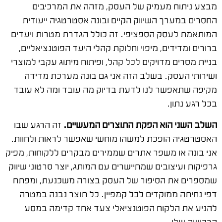
מבצע ניתוח מעמיק של העסק, מזהה את המרכיבים
החסרים במערך השיווק הקיים ובונה אסטרטגיה ייעודית
המותאמת לעסק הספציפי. זה כולל הגדרת מטרות ויעדים
ברורים ומדידים, מיפוי וחלוקת קהלי היעד הפוטנציאליים,
בניית מסרים מדויקים לכל קהל, ופיתוח מיתוג עקבי למוצרי
ושירותי העסק. בשלב הזה אני גם בונה מערכת מדידה
מקיפה שתאפשר לנו לדעת בדיוק מה עובד ומה לא עובד
בכל רגע נתון.
השלב השני הוא הפקת התוצרים המעשיים.
זה הרגע שבו
האסטרטגיה הופכת למשהו מוחשי שאפשר לראות ולחוות.
אני בונה או משפר אתרים שממירים מבקרים ללקוחות, מפיק
גרפיקות ועיצובים שמתיישרים עם המותג, יוצר סרטוני שיווק
שמספרים את הסיפור של העסק בצורה משכנעת, ומפתח
דפי נחיתה ממוקדים לכל קמפיין. כל תוצר נבנה במטרה
להניע את הלקוח הפוטנציאלי צעד אחד קדימה במסע
הרכישה שלו.