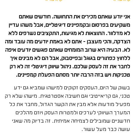
אני יודע שאתם מכירים את התחושה. חודשים שאתם
משקיעים בפרסום ובקמפיינים דיגיטליים, אבל משהו עדיין
לא מדלוור. התוצאות לא מגיעות, התקציבים נשרפים ללא
הצדקה, והכי מעצבן – אתם לא באמת יודעים מה עובד ומה
לא. הבעיה היא שרוב המומחים שאתם פוגשים יודעים איפה
ללחוץ כפתורים בגוגל ובפייסבוק, אבל הם לא מבינים איך
לחבר את זה לעסק שלכם. ניהול שיווק דיגיטלי זה לא רק
טכניקות ויש בזה הרבה יותר מסתם הפעלת קמפיינים.
בשוק של היום, העסקים זקוקים למישהו שמביא גם ידע
טכני, גם קריאייטיבי וגם חשיבה אסטרטגית. מישהו שלא רק
מפעיל מודעות אלא מבין את הקשר הגדול, מחבר את כל
המערך השיווקי לערכים ולמטרות העסק ויוזם מהלכים
חדשניים שמובילים לצמיחה אמיתית. זה בדיוק מה שאני
עושה כבר מעל עשור.