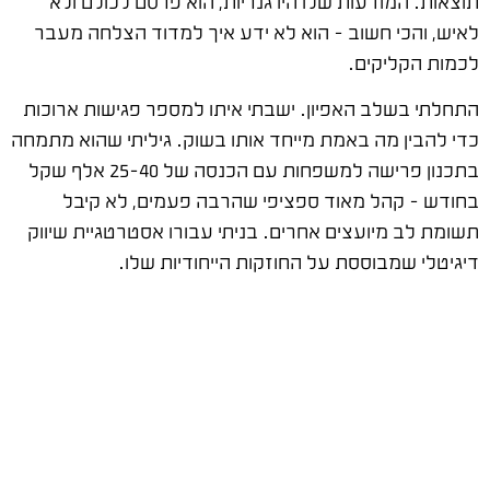
תוצאות. המודעות שלו היו גנריות, הוא פרסם לכולם ולא
לאיש, והכי חשוב – הוא לא ידע איך למדוד הצלחה מעבר
לכמות הקליקים.
התחלתי בשלב האפיון. ישבתי איתו למספר פגישות ארוכות
כדי להבין מה באמת מייחד אותו בשוק. גיליתי שהוא מתמחה
בתכנון פרישה למשפחות עם הכנסה של 25-40 אלף שקל
בחודש – קהל מאוד ספציפי שהרבה פעמים, לא קיבל
תשומת לב מיועצים אחרים. בניתי עבורו אסטרטגיית שיווק
דיגיטלי שמבוססת על החוזקות הייחודיות שלו.