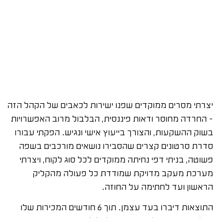
יצרתי מסרים ממוקדים שפנו ישירות לכאבים של הקהל הזה
– החרדה מחוסר ודאות פיננסית, הבלבול מרוב האפשרויות
בשוק ההשקעות, והצורך בייעוץ אישי ונגיש. הפקתי עבורו
סדרת סרטונים קצרים שהסבירו נושאים מורכבים בשפה
פשוטה, בניתי דפי נחיתה ממוקדים לכל סוג לקוח, ויצרתי
מערכת מעקב מדויקת שמודדת כל פעולה מהקליק
הראשון ועד לחתימה על החוזה.
התוצאות דיברו בעד עצמן. תוך 6 חודשים המכירות שלו