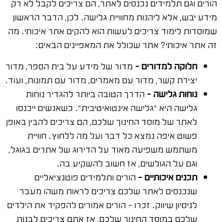
הורים וגם תלמידים נכנסים לאתר, הם צריכים לקבל לא רק
מידע יבש, אלא ליהנות מחוויית גלישה. לכן, הדבר הראשון
שמוסדות לימוד צריכים לעשות הוא להקים אתר איכותי. מה
זה אתר איכותי? אתר שכולל את המאפיינים הבאים:
חלוקה למדורים –
מדור של מידע על בית הספר, מדור
יצירת קשר, מדור עם מאמרים, מדור עם תמונות, ועוד.
נוחות גלישה –
הדרך הטובה ביותר להגדיר נוחות
גלישה היא "גלישה אינטואיטיבית". כשאנשים ייכנסו
לאתר של מוסד החינוך שלכם, הם צריכים להבין באופן
פשוט איפה נמצא כל דבר ועל מה ללחוץ. חוויית
משתמש משפיעה מאוד על הדירוג של אתרים בגוגל,
וגם על הגולשים, אז חשוב להשקיע בה.
תכנים איכותיים –
הורים ותלמידים פוטנציאליים
שנכנסים לאתר שלכם צריכים לראות משהו מעבר
לניסיון שיווק. זכרו – הורים אמורים להפקיד את הילדים
שלכם במוסד החינוך שלכם, אז אתם צריכים לבנות