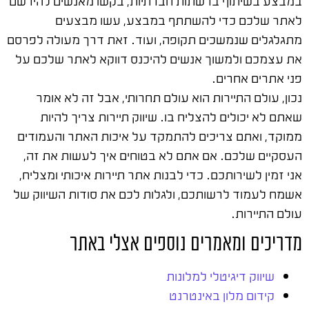
במבצע בשיתוף ברשתות חברתיות, בקשו מאנשים להירשם
לאתר שלכם כדי להשתתף במבצע, עשו מבצעים
מתגלגלים שנמשכים תקופה, ועוד. זאת דרך מעולה לפרסם
את עצמכם ולמשוך אנשים להיכנס דווקא לאתר שלכם על
פני אתרים אחרים.
נכון, עולם התיירות הוא עולם תחרותי, אבל זה לא אומר
שאתם לא יכולים להצליח בו. שיווק תיירות צריך להיות
ממוקד, ואתם צריכים להתמקד על איכות האתר והעמודים
העסקיים שלכם. אם אתם לא בטוחים איך לעשות את זה,
אני זמין לשירותכם. כדי לבנות אתר תיירות איכותי ומצליח,
אשמח לעמוד לרשותכם, ולגלות לכם את סודות השיווק של
עולם התיירות.
מדריכים ומאמרים נוספים אצלי באתר
שיווק דיגיטלי למלונות
קידום מלון באינטרנט