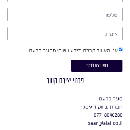
אני מאשר קבלת מידע שיווקי מסער ברעם
בואו נצא לדרך!
פרטי יצירת קשר
סער ברעם
חברת שיווק דיגיטלי
077-8040280
saar@alai.co.il