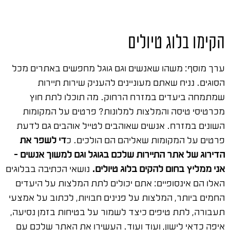
הקימו בלוג טיולים
ערך מוסף: משהו שאנשים וגם גוגל מחפשים באתרים מכל
הסוגים. נניח שאתם מעוניינים להעניק שירות תיירות
שמתמחה ביעדים במזרח הרחוק. מה תוכלו לתת חוץ
מכרטיסי טיסה והמלצות למלונות? פרטים על המקומות
השונים במזרח. אנשים שאוהבים לטייל אוהבים גם לדעת
פרטים על המקומות שאליהם הם הולכים. כ
די לשפר את
הדירוג של אתר התיירות שלכם בגוגל וגם למשוך אנשים –
אני ממליץ בחום להקים בלוג טיולים.
נושאי הכתיבה בבלוגים
האלו הם אינסופיים: אתם יכולים לתת המלצות על היעדים
החמים ביותר, המלצות על פנינים חבויות, לכתוב על אמצעי
תעבורה, לתת טיפים כיצד לשמור על בטיחות בזמן נסיעה,
איפה כדאי לישון, ועוד ועוד. העשירו את האתר שלכם עם