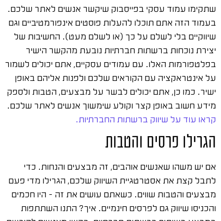
שתקימו עמוד עסקי בפייסבוק שיקשר אנשים לאתר שלכם.
בעמוד הזה אתם תוכלו להעלות פוסטים אינפורמטיביים וגם
שיווקיים בלי לשלם על כך (או לשלם מעט). החשיבות של
יצירת נוכחות ברשתות חברתיות נובעת מהקשר הישיר
בפלטפורמות האלו. עם עמודים עסקיים, אתם יכולים לשמור
על אינטראקציה עם הקוראים שלכם ולפנות אליהם באופן
ישיר. כמו כן, אתם יכולים לבשר על מבצעים, הטבות ולספק
מידע חשוב באופן קצר וקולע שימשוך אנשים לאתר שלכם.
קראו עוד על שיווק ברשתות החברתיות.
הגרילו פרסים והטבות
אם יש משהו שאנשים אוהבים, זה מבצעים והנחות. כדי
לתבל קצת את אסטרטגיית השיווק שלכם, הגרילו מדי פעם
מבצעים והטבות שווים. כשאתם עושים את זה – היו חכמים
והכניסו שיווק גם לפרסים חינמיים. איך? התנו השתתפות