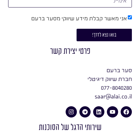
אני מאשר קבלת מידע שיווקי מסער ברעם
בואו נצא לדרך!
פרטי יצירת קשר
סער ברעם
חברת שיווק דיגיטלי
077-8040280
saar@alai.co.il
שירותי הדגל של הסוכנות