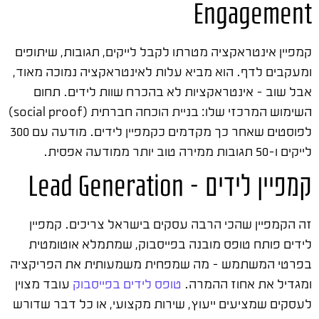
Engagement
קמפיין אינטראקציה מטרתו לקבל לייקים, תגובות, שיתופים
ומעקבים לדף. הוא מביא עלות לאינטראקציה נמוכה מאוד,
אבל שוב – אינטראקציות לא בהכרח שוות לידים. תחום
השימוש המרכזי שלו: בניית הוכחה חברתית (social proof)
לפוסטים שאחר כך מקדמים כקמפיין לידים. מודעה עם 300
לייקים ו-50 תגובות ממירה טוב יותר ממודעה אפסית.
קמפיין לידים – Lead Generation
זה הקמפיין שהכי הרבה עסקים בישראל צריכים. קמפיין
לידים פותח טופס מובנה בפייסבוק, שמתמלא אוטומטית
בפרטי המשתמש – מה שמפחית משמעותית את הפריקציה
ומגדיל את אחוז ההמרה.
טופס לידים בפייסבוק
עובד מצוין
לעסקים שמציעים ייעוץ, שירות מקצועי, או כל דבר שדורש