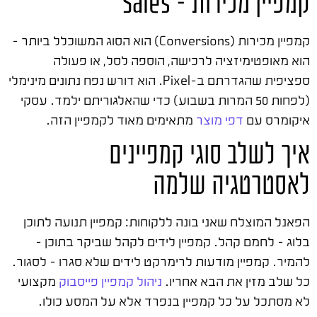
קמפיין מכירות – Sales
קמפיין מכירות (Conversions) הוא הסוג המשוכלל ביותר –
הוא מאופטימיזציה לרכישה, הוספה לסל, או פעולה
ספציפית שהגדרתם ב-Pixel. הוא דורש נפח נתונים מינימלי
(לפחות 50 המרות בשבוע) כדי שהאלגוריתם ילמד. עסקי
איקומרס עם
דפי מוצר
מתאימים מאוד לקמפיין הזה.
איך לשלב סוגי קמפיינים
לאסטרטגיה שלמה
הפאנל המוצלח שאני בונה ללקוחות: קמפיין תנועה לתוכן
בלוג – לחמם קהל. קמפיין לידים לקהל שביקר בתוכן –
להמיר. קמפיין מודעות לרימרקט לידים שלא סגרו – לסגור.
כל שלב מזין את הבא אחריו.
ניהול קמפיין פייסבוק
מקצועי
לא מסתכל על כל קמפיין בנפרד אלא על המסע כולו.