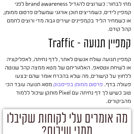
מתי לבחור: כשרוצים להגדיל brand awareness לפני
קמפיין לידים, כשמריצים תוכן אורגני שמשלים פרסום ממומן,
או כשמחיר הליד בקמפיינים ישירים גבוה מדי ורוצים לחמם
קהל קודם.
קמפיין תנועה – Traffic
קמפיין תנועה שולח אנשים לאתר, לדף נחיתה, לאפליקציה
או לשיחת ווטסאפ. האלגוריתם של מטא ממצה קהל שנוטה
ללחוץ על קישורים, מה שלא בהכרח אומר שהם יבצעו
פעולה בדף.
פרסום ממומן בפייסבוק
מסוג תנועה עובד הכי
טוב כשיש לך דף נחיתה עם Pixel מותקן שיכול ללמוד
מהביקורים.
מה אומרים עלי לקוחות שקיבלו
ממני שירות?