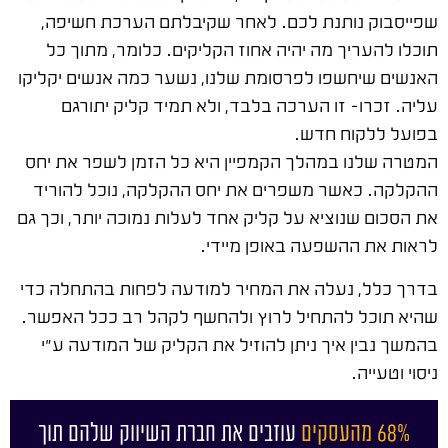
שפייסבוק נותנת לכם. לאחר שקיבלתם הערכת חשיפה,
תוכלו להעריך מה יהיה אחוז הקליקים. כלומר, מתוך כל
האנשים שיחשפו לפרסומת שלנו, נשער כמה אנשים יקליקו
עליה. זכרו- זו הערכה בלבד, ולא תמיד קליק יתורגם
בפועל ללקוח חדש.
המטרה שלנו במהלך הקמפיין היא כל הזמן לשפר את יחס
ההקלקה. כאשר משפרים את יחס ההקלקה, נוכל להוריד
את הסכום שנוציא על קליק אחד לעלות נמוכה יותר, וכך גם
לראות את ההשפעה באופן מיידי.
בדרך כלל, נעלה את המחיר למודעה לפחות בהתחלה כדי
שהיא תוכל להתחיל לרוץ ולהחשף לקהל רב ככל האפשר.
בהמשך נבין איך ניתן להוזיל את הקליק של המודעה ע"י
ניסוי וטעייה.
68% מהעסקים
עוזבים את חברת השיווק שלהם תוך