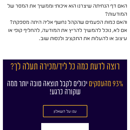
האם דף הנחיתה שיצרנו הוא איכותי וממשיך את המסר של
המודעות?
והאם כמות הפעמים שהקהל נחשף אליה היתה מספקת?
אם לא, נוכל להמשיך להריץ את המודעה, להחליף קופי או
עיצוב או להעלות את התקציב ולנסות שוב.
רוצה לדעת כמה כל ליד/מכירה תעלה לך?
93% מהעסקים
יכולים לקבל תוצאה טובה יותר ממה
שקורה כרגע!
ענו על השאלון