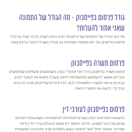
גודל פרסום בפייסבוק – מה הגודל של התמונה
שאני אמור להעלות?
מה הוא הגודל של התמונות של פייסבוק? הגיע הזמן לשבת ולדבר קצת על גודל
פרסום בפייסבוק, איך הוא משתנה ומצורפת גם טבלה בשביל להקל עליכם קצת.
פרסום משרה בפייסבוק
פרסום משרה בפייסבוק נהיה יותר פופולרי בקרב משתמשים ומעסיקים שמחפשים
עובדים, ואפשר להשתמש בפלטפורמה הזאת בשביל למצוא את העובד הנכון
עבורכם או את המשרה המתאימה לכם. הנה 5 כלים שפייסבוק מציע לנו בהם
נוכל כדי להשיג את המטרה הזאת.
פרסום בפייסבוק לעורכי דין
הרשתות החברתיות הפכו בשנים האחרונות לפלטפורמה משמעותית לפרסום
ושיווק של בעלי מקצוע. מדובר באתגר לא פשוט, ובעולם עורכי הדין נראה
שמדובר באתגר כפול לאור ההצפה בשוק והסערות סביב המערכת המשפטית