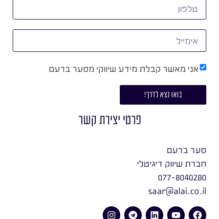
אני מאשר קבלת מידע שיווקי מסער ברעם
בואו נצא לדרך!
פרטי יצירת קשר
סער ברעם
חברת שיווק דיגיטלי
077-8040280
saar@alai.co.il