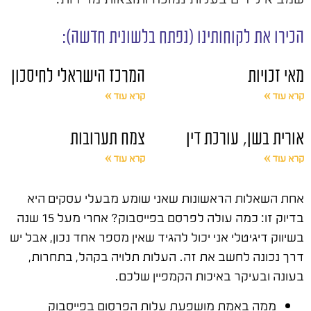
הכירו את לקוחותינו (נפתח בלשונית חדשה):
מאי זכויות
המרכז הישראלי לחיסכון
קרא עוד »
קרא עוד »
אורית בשן, עורכת דין
צמח תערובות
קרא עוד »
קרא עוד »
אחת השאלות הראשונות שאני שומע מבעלי עסקים היא
בדיוק זו: כמה עולה לפרסם בפייסבוק? אחרי מעל 15 שנה
בשיווק דיגיטלי אני יכול להגיד שאין מספר אחד נכון, אבל יש
דרך נכונה לחשב את זה. העלות תלויה בקהל, בתחרות,
בעונה ובעיקר באיכות הקמפיין שלכם.
ממה באמת מושפעת עלות הפרסום בפייסבוק