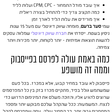
איך עובד מודל התמחור – CPM, CPC ועלות לליד
כמה תקציב צריך כדי להתחיל בצורה ריאלית
איך מורידים את עלות הליד לאורך זמן
שמי
סער ברעם
, מומחה שיווק דיגיטלי עם מעל 15 שנות
ניסיון בשטח. ייסדתי את
חברת שיווק דיגיטלי
שמלווה עסקים
להשגת תוצאות אמיתיות – יותר לקוחות, יותר מכירות ויותר
צמיחה.
כמה באמת עולה לפרסם בפייסבוק
וממה זה מושפע
פייסבוק לא עובד במחיר קבוע, אלא במכרז. בכל פעם
שמשתמש גולל בפיד, מתקיים מכרז בזק בין כל המפרסמים
שרוצים להגיע אליו, והזוכה משלם את המינימום הדרוש כדי
לנצח. המשמעות: ככל שהקהל שלכם מבוקש יותר ומספר
המתחרים גבוה יותר, כך המחיר עולה. עסק שמפרסם לקהל