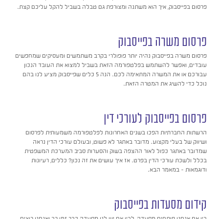
פרסום בפייסבוק, איך הוא משתנה ומצורפת גם טבלה בשביל להקל עליכם קצת.
פרסום משרה בפייסבוק
פרסום משרה בפייסבוק נהיה יותר פופולרי בקרב משתמשים ומעסיקים שמחפשים
עובדים, ואפשר להשתמש בפלטפורמה הזאת בשביל למצוא את העובד הנכון
עבורכם או את המשרה המתאימה לכם. הנה 5 כלים שפייסבוק מציע לנו בהם
נוכל כדי להשיג את המטרה הזאת.
פרסום בפייסבוק לעורכי דין
הרשתות החברתיות הפכו בשנים האחרונות לפלטפורמה משמעותית לפרסום
ושיווק של בעלי מקצוע. מדובר באתגר לא פשוט, ובעולם עורכי הדין נראה
שמדובר באתגר כפול לאור ההצפה בשוק והסערות סביב המערכת המשפטית
בכלל ולשכת עורכי הדין בפרט. אז איך עושים את זה נכון? כללים, רעיונות
ודוגמאות – במאמר הבא.
קידום מסעדות בפייסבוק
בין אם אנחנו פותחים מסעדה, לבין אם יש לנו מסעדה כבר זמן רב ואנחנו רוצים