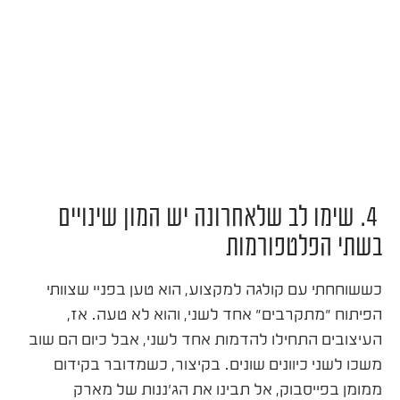
4. שימו לב שלאחרונה יש המון שינויים
בשתי הפלטפורמות
כששוחחתי עם קולגה למקצוע, הוא טען בפניי שצוותי
הפיתוח "מתקרבים" אחד לשני, והוא לא טעה. אז,
העיצובים התחילו להדמות אחד לשני, אבל כיום הם שוב
משכו לשני כיוונים שונים. בקיצור, כשמדובר בקידום
ממומן בפייסבוק, אל תבינו את הג'ננות של מארק