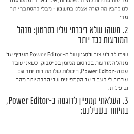
מודעות עתידות להיות מאושרות, אילו לא. זה ממש עוזר
לנו להבין מה קורה אצלנו בחשבון – מבלי להסתבך יותר
מדי.
2. משהו שלא דיברתי עליו בסרטון: מנהל
המודעות כבד יותר
שימו לב לעיצוב ולסגנון של ה-Power Editor העדיף על
מנהל המודעות בפרסום ממומן בפייסבוק. כשאני עובד
עם ה-Power Editor, היכולות שלו מהירות יותר וגם
עוזרות לי לעבוד על הקמפיינים שלי הרבה יותר מהר
וביעילות.
3. העלאתי קמפיין לדוגמה ב-Power Editor,
במיוחד בשבילכם: