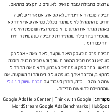
ערוצים בחבילה עובדים ואילו לא, ומסיט תקציב בהתאם.
חבילה טובה היא דינמית, לא קפואה. אם אחרי שלושה
חודשים התמהיל לא משתנה בכלל, כנראה שאף אחד לא
באמת מנתח את הנתונים. אופטימיזציה שוטפת היא מה
שמפריד בין חבילה שמתייקרת לחבילה שנעשית רווחית
יותר עם הזמן.
חבילת פרסום לעסק היא השקעה, לא הוצאה – אבל רק
כשהיא נבנית סביב המטרות שלך ולא סביב תבנית מוכנה
מראש. בחר ספק שמתחיל באבחון, מתאים את התמהיל
לתקציב, ומדבר איתך בשפה של לידים והחזר השקעה. אם
אתה רוצה ליווי כזה, מוזמן לעבוד עם
חברת שיווק דיגיטלי
שמתחייבת לתוצאות מדידות.
מקורות:
Google Ads Help Center | Think with Google |
WordStream Google Ads Benchmarks | HubSpot