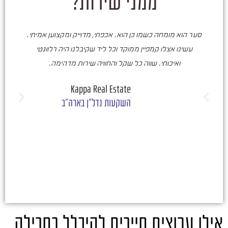
ממני שירות?
סער הוא מומחה כשמו כן הוא. אכפתי, מדוייק ומקצוען אמיתי.
סע
עשינו אצלו קמפיין ממוקד וכל ליד שקיבלנו היה רלוונטי
ואיכותי. שווה כל שקל והחוויה שירות מדהימה.
ו
ש
Kappa Real Estate
השקעות נדל"ן בארה"ב
אילו ערוצים חייבים להיכלל בחבילה