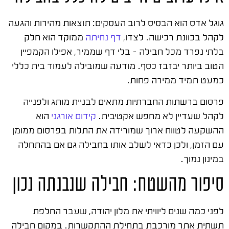
גוגל אדס הוא הבסיס לרוב העסקים: תוצאות מהירות והגעה
לקהל בכוונת רכישה. לצדו,
דף נחיתה
ממוקד הוא חלק
בלתי נפרד מכל חבילה – בלי דף שממיר, אפילו הקמפיין
הטוב ביותר יבזבז כסף. מודעה שמובילה לעמוד בית כללי
כמעט תמיד ממירה פחות.
פרסום ברשתות החברתיות מתאים לבניית מותג ולפנייה
לקהל שעדיין לא מחפש אקטיבית.
קידום אורגני
הוא
ההשקעה לטווח ארוך שמורידה את התלות בפרסום ממומן
עם הזמן, ולכן כדאי לשלב אותו בחבילה גם אם בהתחלה
במינון נמוך.
סיפור מהשטח: חבילה שנבנתה נכון
לפני כמה שנים ליוויתי את מלון יהודה, שעבר החלפת
תשתית אתר מורכבת בתחילת ההתקשרות. במקום חבילה