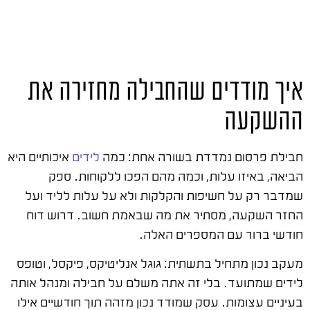
איך מודדים שהחבילה מחזירה את
ההשקעה
חבילת פרסום נמדדת בשורה אחת: כמה
לידים
איכותיים היא
הביאה, באיזו עלות, וכמה מהם הפכו ללקוחות. ספק
שמדבר רק על חשיפות והקלקות ולא על עלות לליד ועל
החזר השקעה, מסתיר את מה שבאמת חשוב. דרוש דוח
חודשי ברור עם המספרים האלה.
מעקב נכון מתחיל בתשתית: גוגל אנליטיקס, פיקסל, וטופס
לידים שמתועד. בלי זה אתה משלם על חבילה ומנהל אותה
בעיניים עצומות. עסק שמודד נכון מזהה תוך חודשיים אילו