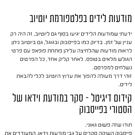
מודעות לידים בפלטפורמת יוטיוב
ידעתי שמודעות הלידים יגיעו בסוף גם ליוטיוב, זה היה רק
עניין של זמן. בדיוק כמו בפייסבוק ובגוגל, גם ביוטיוב ניתן
לראות מודעות שהלחיצה עליהן פותחת פופאפ עם פרטי
הגולש מלאים בטופס. לאחר קליק אחד, כל הפרטים
נשלחים למפרסם.
זוהי דרך מעולה להפוך את ערוץ היוטיוב לכלי להבאת
לידים.
קידום דיגיטל – סקר במודעת וידאו של
הסטורי בפייסבוק
תודו שזה פשוט גאוני.
פייסבוק השיקה סקרים על גבי מודעות וידאו, המעודדים את