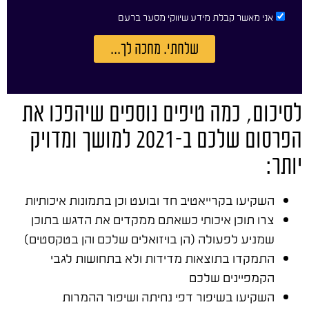
אני מאשר קבלת מידע שיווקי מסער ברעם
שלחתי. מחכה לך...
לסיכום, כמה טיפים נוספים שיהפכו את
הפרסום שלכם ב-2021 למושך ומדויק
יותר:
השקיעו בקרייאטיב חד ובועט וכן בתמונות איכותיות
צרו תוכן איכותי כשאתם ממקדים את הדגש בתוכן
שמניע לפעולה (הן בויזואלים שלכם והן בטקסטים)
התמקדו בתוצאות מדידות ולא בתחושות לגבי
הקמפיינים שלכם
השקיעו בשיפור דפי נחיתה ושיפור ההמרות