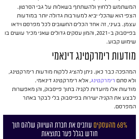
המשתמש ללחוץ ולהשתתף בשאלות על גבי הסרטון.
הצפי הוא שהכלי יביא למעורבות גדולה יותר במודעות
עצמן. בעיני, זה אחד הכלים החשובים לכל מפרסם וידאו
בפייסבוק ב-2021, והמון עסקים גדולים שאני מכיר עושים בו
שימוש קבוע.
מודעות רימרקטינג דינאמי
המהפכה כבר כאן. ניתן להציג ללקוח מודעות רימרקטינג,
ולא סתם
רימרקטינג
, אלא רימרקטינג דינאמי.
מודעות אלו מיועדות לקניה בתוך פייסבוק, והן מאפשרות
לבצע את הקניה ישירות בפייסבוק בלי לבקר באתר
המפרסם.
68% מהעסקים
עוזבים את חברת השיווק שלהם תוך
חודש בגלל פער בתוצאות