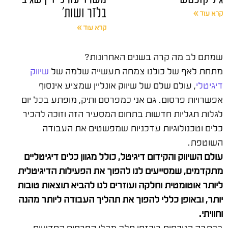
בלזר ושות'
קרא עוד »
קרא עוד »
שמתם לב מה קרה בשנים האחרונות?
מתחת לאף של כולנו צמחה תעשייה שלמה של
שיווק
דיגיטלי
, עולם שלם של שיווק אונליין שמציע אינסוף
אפשרויות פרסום. גם אני כמפרסם ותיק, מופתע בכל יום
לגלות תגליות חדשות בתחום המסעיר הזה וזוכה להכיר
כלים וטכנולוגיות עדכניות שמפשטים את העבודה
השוטפת.
עולם השיווק והקידום דיגיטל, כולל מגוון כלים דיגיטליים
מתקדמים, שמסייעים לנו להפוך את הפעילות הדיגיטלית
ליותר אוטומטית וחלקה ועוזרים לנו להביא תוצאות טובות
יותר, ובאופן כללי להפוך את תהליך העבודה ליותר מהנה
וחוויתי.
בכתבה הנוכחית ריכזתי חלק מכלי הפרסום החדשים