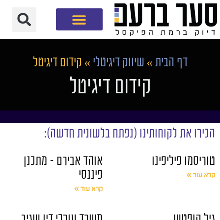
חברת שיווק דיגיטלי
דף הבית
»
שיווק דיגיטלי
»
קידום דיגיטל
קידום דיגיטל
הכירו את לקוחותינו (נפתח בלשונית חדשה):
טוריסמו פיליפינו
אוהד אבירם – מתכנן
פיננסי
קרא עוד »
קרא עוד »
גיל קופטש
משרד עורכי דין שגיב