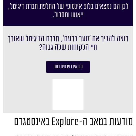
לכן הם נמצאים בלופ אינסופי של החלפת חברת דיגיטל,
ייאוש ותסכול.
רוצה להכיר את ׳סער ברעם׳, חברת הדיגיטל שאורך
חיי הלקוחות שלה גבוה?
השאירו פרטים כעת
מודעות בטאב ה-Explore באינסטגרם