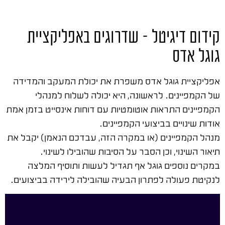
קידום דיגיטל – שדרוגים באפליקציית
גוגל אדס
אפליקציית גוגל אדס משפרת את יכולת המעקב והמדידה
של הקמפיינים. לראשונה, היא יכולה לשלוח למנהלי
הקמפיינים התראות אוטומטיות עם דוחות אינסייט בזמן אמת
אודות שינויים בביצועי הקמפיינים.
מנהל הקמפיינים (או במקרה הזה, עבדכם הנאמן) יקבל את
תיאור השינוי, וכן הסבר על הסיבות שהובילו לשינוי.
במקרים נוספים גוגל אף תגדיל לעשות ותוסיף המלצה
לנקיטת פעולה לפתרון הבעיה שהובילה לירידה בביצועים.