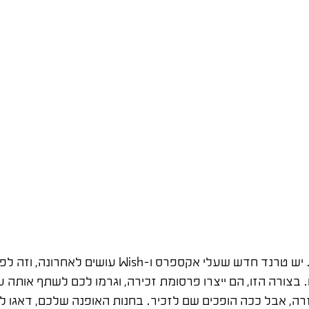
יש לכם מוצר בולט, שונה, מיוחד? פרסמו ברשתות החברתיות. יש טרנ
זרה, אבל ככה הופכים שם לזכיר. בחנות האופנה שלכם, דאגו לל