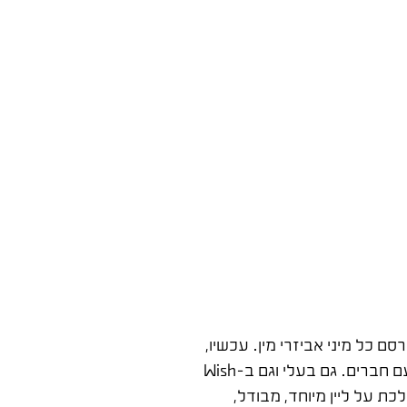
ד חדש שעלי אקספרס ו-Wish עושים לאחרונה, וזה לפרסם כל מיני אביזרי מין. עכשיו,
אם אתם חדים, אתם קולטים את זה ועושים סקרינשוט לחברים. בצורה הזו, הם ייצרו פרסומת זכירה, וגרמו לכם לשתף אותה עם חברים. גם בעלי וגם ב-Wish
כת על ליין מיוחד, מבודל,