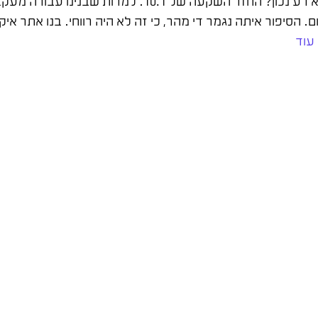
בשווי 40,000 ש"ח בחודש בתקציב יחסית נמוך (4000 ש"ח). לא רע נכון? 
 הסיפור איתה נגמר די מהר, כי זה לא היה רווחי. בנו אתר אי
עוד