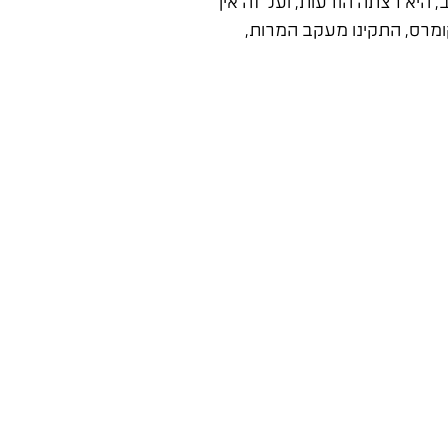
החזר השקעה של 10:1. למרות שבנינו עבורה מעקב, היא רצתה הודעות, ועל זה אין
קומרס, התקינו מעקב המרות,