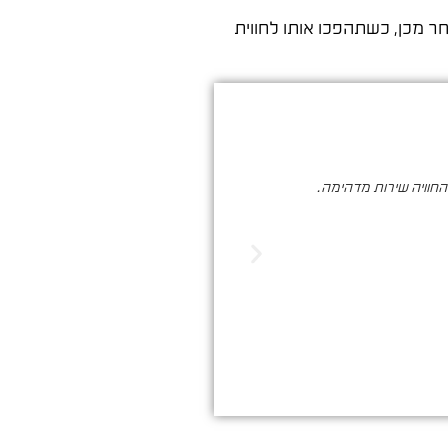
 מכן, כשתהפכו אותו לחווית
והחוויה שירות מדהימה.
סער ברעם הינו בעל מקצוע איכותי , א
הדיגיטלי. שיווק שמביא ת