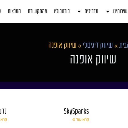
שירותינו
מדריכים
פורטפוליו
מהתקשורת
המלצות
ע
בית
»
שיווק דיגיטלי
»
שיווק אופנה
שיווק אופנה
SkySparks
נדל
קרא עוד »
קרא 