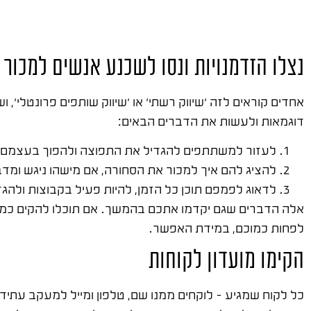
נצלו הזדמנויות ונסו לשכנע אנשים למכו
אחדים קוראים לזה 'שיווק רשתי' או 'שיווק שותפים פרונטלי', 
דוגמאות ולעשות את הדברים הבאים:
לעזור למשתתפים להגדיל את התפוצה ולהפוך בעצמם ל
להציג להם איך למכור את הסחורה, אם מישהו ניגש ומד
לדאוג לפמפם תוכן כל הזמן, להיות פעיל בקבוצות ולה
אלה הדברים שגם יקדמו אתכם בהמשך. אם תוכלו להקים כמה פ
לפחות כמוכם, במידת האפשר.
הקימו מועדון לקוחות
כל לקוח שמגיע – לוקחים ממנו שם, טלפון ומייל למעקב עתיד