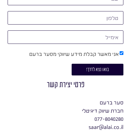
אני מאשר קבלת מידע שיווקי מסער ברעם
בואו נצא לדרך!
פרטי יצירת קשר
סער ברעם
חברת שיווק דיגיטלי
077-8040280
saar@alai.co.il