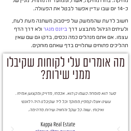
כ-14 יום שבו עדיין אפשר לבטל את הפעולה.
חשוב לדעת שהממשק של פייסבוק משתנה מעת לעת,
ולעיתים הניהול מתבצע דרך
ביזנס מנגר
ולא דרך הדף
עצמו. אם אתם מנהלים כמה נכסים, בדקו גם שם שאין
תהליכים פתוחים שתלויים בדף שאתם מוחקים.
מה אומרים עלי לקוחות שקיבלו
ממני שירות?
סער הוא מומחה כשמו כן הוא. אכפתי, מדוייק ומקצוען אמיתי.
סע
עשינו אצלו קמפיין ממוקד וכל ליד שקיבלנו היה רלוונטי
ואיכותי. שווה כל שקל והחוויה שירות מדהימה.
ו
ש
Kappa Real Estate