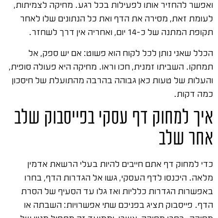
ואפשר להחזיר אותו לפעילות בכל רגע. מחיקה לצמיתות,
לעומת זאת, מסירה את הדף ואת כל הנתונים שלו לאחר
תקופת המתנה של כ-14 יום, ואחריה אין דרך לשחזר.
הכלל שאני נותן לכל לקוח הוא פשוט: אם יש ספק, אל
תמחקו. השביתו זמנית, חכו וראו. מחיקה היא פעולה סופית,
והעלות של טעות כאן גבוהה בהרבה מהתועלת של חיסכון
כמה דקות.
איך למחוק דף עסקי בפייסבוק שלב
אחר שלב
כדי למחוק דף אתם חייבים להיות בעלי הרשאת אדמין
מלאה. היכנסו לדף העסקי, גשו אל הגדרות הדף, בחרו
באפשרות הגדרות כלליות ואז גלו עד הסעיף של הסרת
הדף. פייסבוק תציג בפניכם שתי אפשרויות: השבתה או
מחיקה. בחרו מחיקה, אשרו, וממועד זה מתחיל מניין של