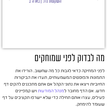
השקעות נדל"ן בארה"ב
מה לבדוק לפני שמוחקים
לפני המחיקה כדאי לגבות כל מה שחשוב. הורידו את
התמונות והפוסטים המשמעותיים, תעדו את הביקורות
החיוביות וייצאו את נתוני הקהל אם אתם מתכננים להקים דף
חדש. אם הדף מחובר ל
מנהל המודעות
ויש קמפיינים
פעילים, עצרו אותם תחילה כדי שלא יישרפו תקציבים על דף
שעומד להימחק.