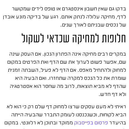
בדקו גם שאין חשבון אינסטגרם או טופס לידים שמקושר
לדף, מחיקה עלולה לנתק אותם. רגע של בדיקה מונע אובדן
של נכסים שבניתם לאורך שנים.
חלופות למחיקה שכדאי לשקול
במקרים רבים מחיקה אינה הפתרון הנכון. אם העסק שינה
שם, אפשר פשוט לערוך את שם הדף ואת הפרטים במקום
למחוק ולהתחיל מאפס. אם הדף לא פעיל, השבתה זמנית
שומרת את כל הנכס למקרה שתחזרו. ואם הבעיה היא
שהדף לא מביא תוצאות, לרוב מה שחסר הוא אסטרטגיה
ולא דף חדש.
ראיתי לא מעט עסקים שרצו למחוק דף שלם רק כי הוא לא
הביא לקוחות, וכשנכנסנו לעומק התברר שהבעיה הייתה
בהיעדר
פרסום בפייסבוק
ממוקד ובתוכן לא רלוונטי. במקום