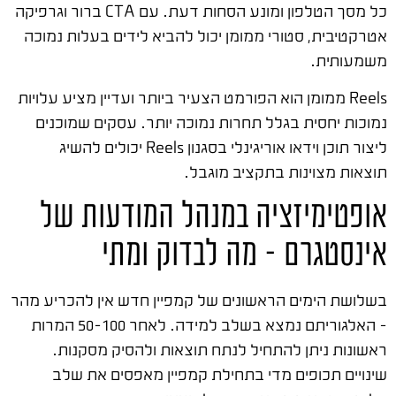
כל מסך הטלפון ומונע הסחות דעת. עם CTA ברור וגרפיקה
אטרקטיבית, סטורי ממומן יכול להביא לידים בעלות נמוכה
משמעותית.
Reels ממומן הוא הפורמט הצעיר ביותר ועדיין מציע עלויות
נמוכות יחסית בגלל תחרות נמוכה יותר. עסקים שמוכנים
ליצור תוכן וידאו אוריגינלי בסגנון Reels יכולים להשיג
תוצאות מצוינות בתקציב מוגבל.
אופטימיזציה במנהל המודעות של
אינסטגרם – מה לבדוק ומתי
בשלושת הימים הראשונים של קמפיין חדש אין להכריע מהר
– האלגוריתם נמצא בשלב למידה. לאחר 50-100 המרות
ראשונות ניתן להתחיל לנתח תוצאות ולהסיק מסקנות.
שינויים תכופים מדי בתחילת קמפיין מאפסים את שלב