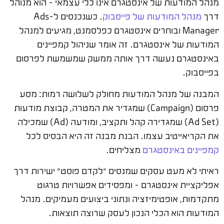
מנהל המודעות של אינסטגרם אינו כלי עצמאי – הוא מנוהל
דרך
מנהל המודעות של פייסבוק
. כשנכנסים ל-Ads
Manager ובוחרים אינסטגרם כפלסמנט, מגיעים למנהל
המודעות של אינסטגרם. זה אומר שניהול קמפיינים
באינסטגרם נעשה דרך אותה ממשק שמשמשת לפרסום
בפייסבוק.
המבנה של מנהל המודעות מחולק לשלושה רמות: מסע
פרסום (Campaign) שמגדיר את המטרה, קבוצת מודעות
(Ad Set) שמגדירה קהל ותקציב, ומודעה (Ad) שמכילה
את הקריאייטיב עצמו. הבנת מבנה זה היא הבסיס לכל
קמפיינים באינסטגרם
מצליחים.
ראיתי לא מעט עסקים שמנסים "לקדם פוסט" ישירות דרך
אפליקציית אינסטגרם – ומפסידים אפשרויות טרגוט
מתקדמות, אופטימיזציה ונתוני ביצועים מעמיקים. מנהל
המודעות הוא הכלי הנכון לעסק שרוצה תוצאות.