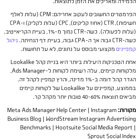
הלמידה ומאריכים את הזמן לתוצאות.
הפרמטרים החשובים לעקוב אחריהם: CPM (עלות לאלף
חשיפות), CTR (אחוז קליקים), CPC (עלות לקליק) ו-CPA
(עלות לפעולה). כשה-CTR נמוך מ-1%, בעיית הקריאייטיב.
כשה-CTR גבוה אך ה-CPA גבוה, בעיית דף הנחיתה.
ניהול
קמפיינים
מקצועי מבוסס על נתונים, לא על תחושות.
אחת הטכניקות היעילות ביותר היא בניית קהל Lookalike
מלקוחות קיימים. עלה רשימת לקוחות ל-Ads Manager,
הגדר קהל דומה ב-1% מדינה, והרץ קמפיין לקהל זה.
בממוצע, קמפיינים על Lookalike של לקוחות קיימים
מביאים תוצאות 40-60% טובות יותר מקהל קר.
מקורות:
Meta Ads Manager Help Center | Instagram
Business Blog | WordStream Instagram Advertising
Benchmarks | Hootsuite Social Media Report |
Sprout Social Index