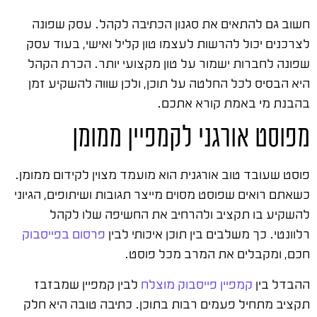
חשוב גם להתאים את סגנון הכתיבה לקהל. עסק שפונה
לצרכנים יכול להרשות לעצמו טון קליל ואישי, בעוד עסק
שפונה לחברות ישמור על טון מקצועי יותר. הכרת הקהל
היא הבסיס לכל החלטה על תוכן, ולכן שווה להשקיע זמן
בהבנת מי באמת קורא אתכם.
מפוסט אורגני לקמפיין ממומן
פוסט שעובד טוב אורגנית הוא מועמד מצוין לקידום ממומן.
כשאתם רואים שפוסט מסוים מייצר תגובות ושיתופים, הגיוני
להשקיע בו תקציב ולהרחיב את החשיפה שלו לקהל
רלוונטי. כך משלבים בין תוכן איכותי לבין
פרסום בפייסבוק
חכם, ומקבלים את המרב מכל פוסט.
ההבדל בין
קמפיין פייסבוק מוצלח
לבין קמפיין שמבזבז
תקציב מתחיל פעמים רבות בתוכן. כתיבה טובה היא חלק