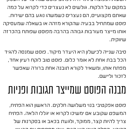
במקום על הלקוח. גולשים לא נעצרים כדי לקרוא על כמה
שאתם מקצועיים, הם נעצרים כשמשהו נוגע בהם ישירות.
פוסט שמתחיל בבעיה שהקורא מזהה או בשאלה שמעסיקה
אותו מייצר מעורבות גבוהה בהרבה מפוסט שפותח בהכרזה
שיווקית.
סיבה שנייה לכישלון היא היעדר מיקוד. פוסט שמנסה להגיד
הכל בבת אחת לא אומר כלום. פוסט טוב לוקח רעיון אחד,
מפתח אותו, ומשאיר לקורא תובנה אחת ברורה שאפשר
לזכור וליישם.
מבנה הפוסט שמייצר תגובות ופניות
פוסט אפקטיבי בנוי משלושה חלקים. הראשון הוא הפתיח,
המשפט שקובע אם ימשיכו לקרוא או יגללו הלאה. הפתיח
צריך להיות קצר, ממוקד, ולגעת בכאב או בסקרנות של
הקורא. החלק השני הוא הגוף, שבו מפתחים את הרעיון,