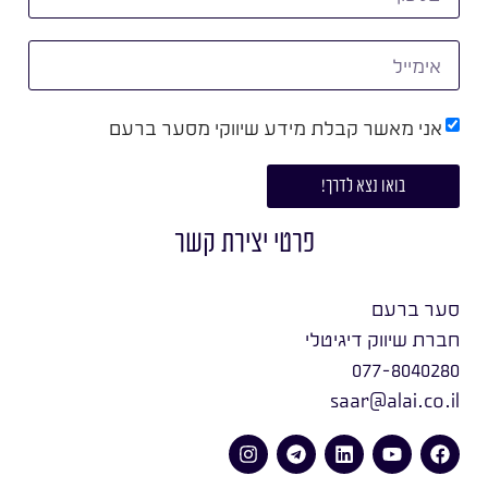
אני מאשר קבלת מידע שיווקי מסער ברעם
בואו נצא לדרך!
פרטי יצירת קשר
סער ברעם
חברת שיווק דיגיטלי
077-8040280
saar@alai.co.il