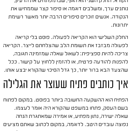
נותנים ערך, ומשלבים דוגמה או סיפור קצר שממחיש את
הנקודה. אנשים זוכרים סיפורים הרבה יותר מאשר רשימת
יתרונות.
החלק השלישי הוא הקריאה לפעולה. פוסט בלי קריאה
לפעולה מבזבז את תשומת הלב שהצלחתם לייצר. הקריאה
צריכה להיות ספציפית: לשאול שאלה שמזמינה תגובה,
להפנות להודעה פרטית, או להזמין ללחוץ על קישור. ככל
שהצעד הבא ברור יותר, כך גדל הסיכוי שהקורא יבצע אותו.
איך כותבים פתיח שעוצר את הגלילה
הפתיח הוא ההשקעה החשובה ביותר בפוסט. במקום לפתוח
בשם העסק, פתחו במשפט שהקורא היה אומר לעצמו.
שאלה ישירה, נתון מפתיע, או אמירה שמאתגרת הנחה
נפוצה עובדים היטב. לדוגמה, במקום לכתוב שאתם מציעים