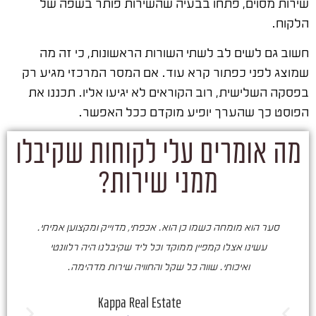
שירות מסוים, פתחו בבעיה שהשירות פותר בשפה של
הלקוח.
חשוב גם לשים לב לשתי השורות הראשונות, כי זה מה
שמוצג לפני כפתור קרא עוד. אם המסר המרכזי מגיע רק
בפסקה השלישית, רוב הקוראים לא יגיעו אליו. תכננו את
הפוסט כך שהערך יופיע מוקדם ככל האפשר.
מה אומרים עלי לקוחות שקיבלו
ממני שירות?
סער הוא מומחה כשמו כן הוא. אכפתי, מדוייק ומקצוען אמיתי.
סע
עשינו אצלו קמפיין ממוקד וכל ליד שקיבלנו היה רלוונטי
ואיכותי. שווה כל שקל והחוויה שירות מדהימה.
ו
ש
Kappa Real Estate