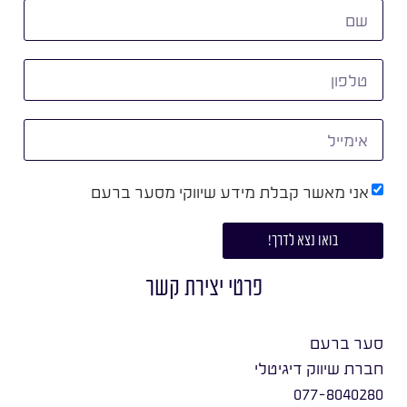
אני מאשר קבלת מידע שיווקי מסער ברעם
בואו נצא לדרך!
פרטי יצירת קשר
סער ברעם
חברת שיווק דיגיטלי
077-8040280