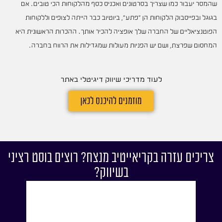
שהמסר יעבור כמו שצריך בסרטונים ואכניס כסף מהלקוחות הכי טובים. אם
בגוגל ובפייסבוק הלקוחות הן "פתע", ביוטיוב כבר הייתה לצופים וללקוחות
הפוטנציאליים של החברה שלך אופציה להכיר אותך. ההכרות הראשונית היא
המחסום שפרצת, ושם יש הפניות מעולות שמגדילות את הרווח בחברה.
לעוד מדריכי שיווק דיגיטלי באתר
מוזמנים להיכנס לכאן
צריכים עזרה בקריאייטיב מנצח? רוצים בוסט רציני
בשיווק?