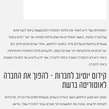
המומחיות שלי היא לאתר את מילות המפתח המבוקשות ביותר לשירותים
שהחברה נותנת. כאשר מאתרים את אותן מילות מפתח, אני יוצר דפים באתר
שעולים במיקומים שלהם מהר במנועי החיפוש. אחרי שהם מתקדמים, הם
יוצרים פניות מהלקוחות הכי טובים לעסק. לפעמים מילת המפתח התחרותית
ביותר היא לא ההפניה הטובה ביותר לחברה, ואני יודע להגיע אל הפניות הטובות
ביותר לחברה.
קידום יוטיוב לחברות – להפוך את החברה
לאוטוריטה ברשת
יוטיוב הוא מנוע החיפוש השני בגודלו בעולם, וכשמתייחסים אליו ככזה, מרוויחים
לקוחות חדשים. אבנה את המושגים הכי טובים עבור החברה שלך, אדאג