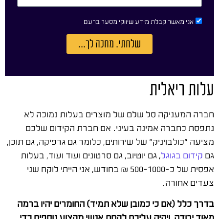
אני מאשר קבלת מידע שיווקי מסער ברעם
שלחתי. מחכה לך...
עלות ריאלית
חברה המעניקה סל שלם של מוצרים בעלות נמוכה לא
נתפסת כחברה אמינה בעיני. אם חברת הקידום שלכם
מציעה "כולבויניק" של שירותים, כלומר גם גרפיקה, גם תוכן,
גם
קידום בגוגל
, גם יוטיוב, גם סרטונים ועוד ועוד, בעלות
אפסית של כ-500-1000 ₪ בחודש, אני הייתי לוקח שני
צעדים אחורה.
בדרך כלל (אם כי כמובן שלא תמיד) החומרים יהיו ברמה
מאוד ירודה, ויהיה עליכם לקחת אנשי מקצוע נוספים כדי