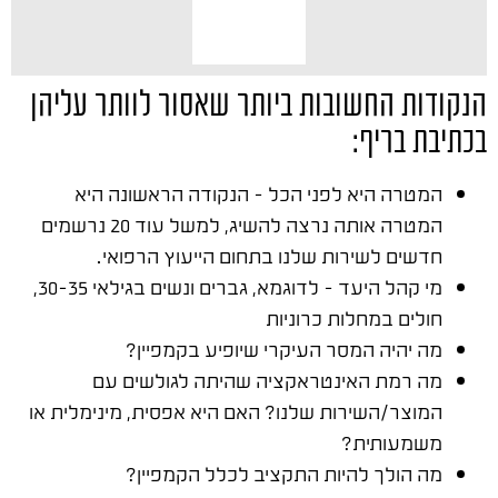
הנקודות החשובות ביותר שאסור לוותר עליהן
בכתיבת בריף:
המטרה היא לפני הכל – הנקודה הראשונה היא
המטרה אותה נרצה להשיג, למשל עוד 20 נרשמים
חדשים לשירות שלנו בתחום הייעוץ הרפואי.
מי קהל היעד – לדוגמא, גברים ונשים בגילאי 30-35,
חולים במחלות כרוניות
מה יהיה המסר העיקרי שיופיע בקמפיין?
מה רמת האינטראקציה שהיתה לגולשים עם
המוצר/השירות שלנו? האם היא אפסית, מינימלית או
משמעותית?
מה הולך להיות התקציב לכלל הקמפיין?