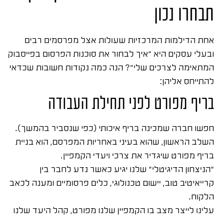
תבחרו נכון
אחת הדילמות המרכזיות שעולות אצל מפרסמים רבים
ובעלי עסקים היא "איך לבחור את סוכנות הפרסום בפייסבוק
המתאימה לצרכים שלי"? הנה כמה נקודות חשובות שכדאי
להתייחס אליהן:
בריף מפורט לפני תחילת העבודה
חפשו חברה שמכינה בריף איכותי (כפי שנסביר בהמשך).
השלב הראשון, שהוא בעיני באחריות המפרסם, הוא בניית
בריף מפורט שיגדיר את צרכי ויעדי הקמפיין.
"הניצחון הדיגיטלי" שלנו יגיע כאשר נדע לחבר בין
קרייאיטיב טוב, יישום טכנולוגי, כלים פרסומיים ומענה לכאב
הלקוח.
עלינו לייצר מצב בו הקמפיין שלנו מפורט, קהל היעד שלנו