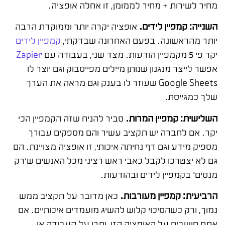
מחיר לשירות + מחיר לממומן, זו אחלה אופציה.
השנייה: קמפיין לידים.
אופציה יקרה יותר וממוקדת הרבה
יותר מהראשונה. בפעם האחרונה שבדקתי,
קמפיין לידים
יקר פי 5 מקמפיין הודעות. מצד שני, בעבודה עם
Zapier
אפשר לייצר מנגנון שנותן מיילים מפייסבוק וגם יוצר לו
Google Sheets שעוזר לו בענק וגם מראה את הערך
שלך כמגייסת.
השלישית: קמפיין המרות.
סביר להניח שזה הקמפיין הכי
יקר. אם לחברה יש תקציב עשיר והם מספקים עבורך
מספיק מידע וגם דף נחיתה איכותי, זו אופציה מצויינת. הם
גם לא יצטרכו לקבל כאבי ראש רציני מכל האנשים ש'רק
מנסים' בקמפיין לידים ובהודעות.
הרביעית: קמפיין מעורבות.
כאן מדובר על תקציב ממש
נמוך, ורק כשהסיכוי קלוש להשיג מועמדים איכותיים. אם
אתם חושבים על האופציה הזו, ותרו על העבודה או