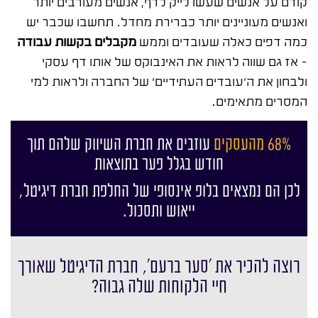
קודם על אנשים שעשו לייק לדף, אנשים מעורבים יותר
ואנשים מעוניינים יותר כברירת מחדל. תחשבו שכבר יש
כמה דפים כאלה שעובדים וממש
מקבלים בקשות עבודה
– אז גם שווה לראות את האינבוקס של אותו דף עסקי
ולבחון את ה'עובדים העתידיים' של החברה ולראות למי
המסרים מתאימים.
68% מהעסקים
עוזבים את חברת השיווק שלהם תוך
חודש בגלל פער בתוצאות
לכן הם נמצאים בלופ אינסופי של החלפת חברת דיגיטל,
ייאוש ותסכול.
רוצה להכיר את ׳סער ברעם׳, חברת הדיגיטל שאורך
חיי הלקוחות שלה גבוה?