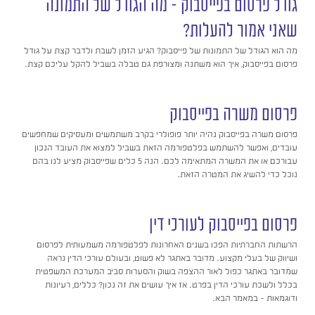
גודל פרסום בפייסבוק – מה הגודל של התמונה
שאני אמור להעלות?
מה הוא הגודל של התמונות של פייסבוק? הגיע הזמן לשבת ולדבר קצת על גודל
פרסום בפייסבוק, איך הוא משתנה ומצורפת גם טבלה בשביל להקל עליכם קצת.
פרסום משרה בפייסבוק
פרסום משרה בפייסבוק נהיה יותר פופולרי בקרב משתמשים ומעסיקים שמחפשים
עובדים, ואפשר להשתמש בפלטפורמה הזאת בשביל למצוא את העובד הנכון
עבורכם או את המשרה המתאימה לכם. הנה 5 כלים שפייסבוק מציע לנו בהם
נוכל כדי להשיג את המטרה הזאת.
פרסום בפייסבוק לעורכי דין
הרשתות החברתיות הפכו בשנים האחרונות לפלטפורמה משמעותית לפרסום
ושיווק של בעלי מקצוע. מדובר באתגר לא פשוט, ובעולם עורכי הדין נראה
שמדובר באתגר כפול לאור ההצפה בשוק והסערות סביב המערכת המשפטית
בכלל ולשכת עורכי הדין בפרט. אז איך עושים את זה נכון? כללים, רעיונות
ודוגמאות – במאמר הבא.