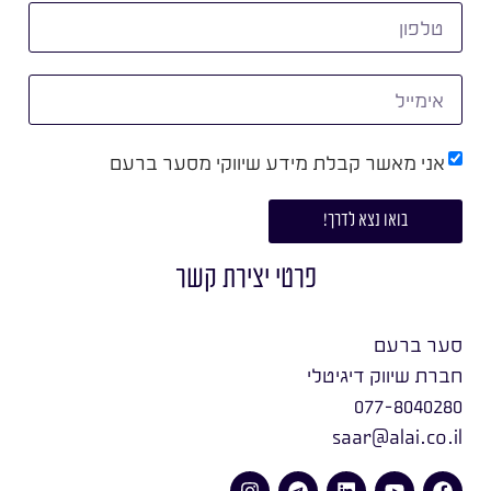
אני מאשר קבלת מידע שיווקי מסער ברעם
בואו נצא לדרך!
פרטי יצירת קשר
סער ברעם
חברת שיווק דיגיטלי
077-8040280
saar@alai.co.il